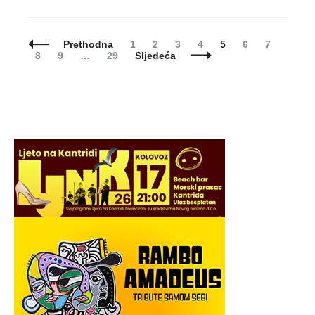
Posts
Page
Page
Page
Page
Page
Page
Page
Prethodna
1
2
3
4
5
6
7
Navigation
Page
Page
Page
8
9
…
29
Sljedeća