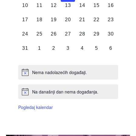
0
0
0
0
0
0
0
10
11
12
13
14
15
16
DOGAĐAJI,
DOGAĐAJI,
DOGAĐAJI,
DOGAĐAJI,
DOGAĐAJI,
DOGAĐAJI,
DOGAĐAJI
0
0
0
0
0
0
0
17
18
19
20
21
22
23
DOGAĐAJI,
DOGAĐAJI,
DOGAĐAJI,
DOGAĐAJI,
DOGAĐAJI,
DOGAĐAJI,
DOGAĐAJI
0
0
0
0
0
0
0
24
25
26
27
28
29
30
DOGAĐAJI,
DOGAĐAJI,
DOGAĐAJI,
DOGAĐAJI,
DOGAĐAJI,
DOGAĐAJI,
DOGAĐAJI
0
0
0
0
0
0
0
31
1
2
3
4
5
6
DOGAĐAJI,
DOGAĐAJI,
DOGAĐAJI,
DOGAĐAJI,
DOGAĐAJI,
DOGAĐAJI,
DOGAĐAJI
Nema nadolazećih događaji.
Na današnji dan nema događanja.
Pogledaj kalendar