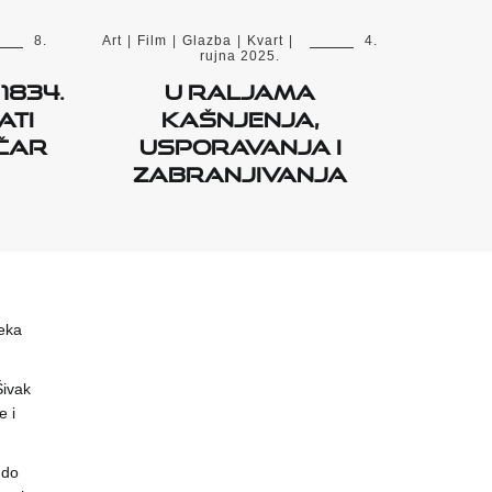
8.
Art
|
Film
|
Glazba
|
Kvart
|
4.
rujna 2025.
1834.
U raljama
ati
kašnjenja,
ičar
usporavanja i
zabranjivanja
eka
 Šivak
 i
 do