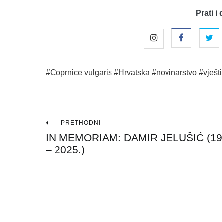
Prati i 
#Coprnice vulgaris
#Hrvatska
#novinarstvo
#vješt
Navigacija
PRETHODNI
IN MEMORIAM: DAMIR JELUŠIĆ (19
objava
– 2025.)