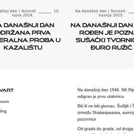
ašnji dan
|
Novosti
15.
Na današnji dan
|
Novosti
rujna 2024.
travnja 2025.
a današnji dan
Na današnji dan 
držana prva
rođen je pozn
eralna proba u
sušački tvorn
kazalištu
Đuro Ružić
KVART
Na današnji dan 1946. NK Rij
odigrao je prvu utakmicu
ssum
Biti ili ne biti glumac: Šušljik i
ting
između Shakespearea, sumnje
pozornice
Od grada do grada, od druga