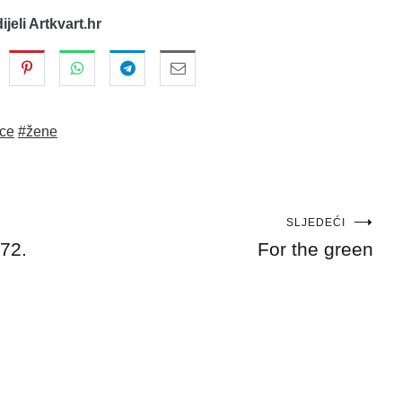
dijeli Artkvart.hr
ice
#žene
SLJEDEĆI
72.
For the green