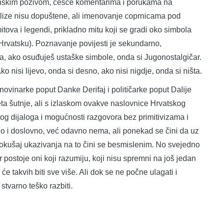
efonskim pozivom, češće komentarima i porukama na
lize nisu dopuštene, ali imenovanje coprnicama pod
va i legendi, prikladno mitu koji se gradi oko simbola
Hrvatsku). Poznavanje povijesti je sekundarno,
ga, ako osuđuješ ustaške simbole, onda si Jugonostalgičar.
o nisi lijevo, onda si desno, ako nisi nigdje, onda si ništa.
r novinarke poput Danke Derifaj i političarke poput Dalije
eta šutnje, ali s izlaskom ovakve naslovnice Hrvatskog
enog dijaloga i mogućnosti razgovora bez primitivizama i
o i doslovno, već odavno nema, ali ponekad se čini da uz
pokušaj ukazivanja na to čini se besmislenim. No svejedno
er postoje oni koji razumiju, koji nisu spremni na još jedan
 će takvih biti sve više. Ali dok se ne počne ulagati i
stvarno teško razbiti.