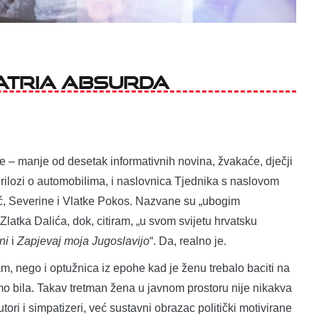
patria absurda
e – manje od desetak informativnih novina, žvakaće, dječji
, prilozi o automobilima, i naslovnica Tjednika s naslovom
vić, Severine i Vlatke Pokos. Nazvane su „ubogim
Zlatka Dalića, dok, citiram, „u svom svijetu hrvatsku
ni
i
Zapjevaj moja Jugoslavijo
“. Da, realno je.
m, nego i optužnica iz epohe kad je ženu trebalo baciti na
amo bila. Takav tretman žena u javnom prostoru nije nikakva
ori i simpatizeri, već sustavni obrazac politički motivirane