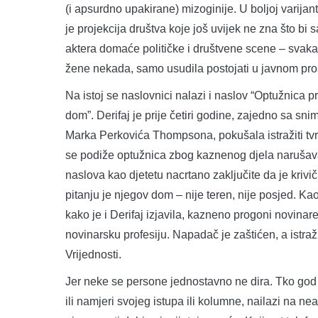
(i apsurdno upakirane) mizoginije. U boljoj varijan
je projekcija društva koje još uvijek ne zna što bi
aktera domaće političke i društvene scene – svaka 
žene nekada, samo usudila postojati u javnom pro
Na istoj se naslovnici nalazi i naslov “Optužnica
dom”. Derifaj je prije četiri godine, zajedno sa 
Marka Perkovića Thompsona, pokušala istražiti tvrdn
se podiže optužnica zbog kaznenog djela narušava
naslova kao djetetu nacrtano zaključite da je krivič
pitanju je njegov dom – nije teren, nije posjed. Ka
kako je i Derifaj izjavila, kazneno progoni novinare 
novinarsku profesiju. Napadač je zaštićen, a istra
Vrijednosti.
Jer neke se persone jednostavno ne dira. Tko god p
ili namjeri svojeg istupa ili kolumne, nailazi na nea