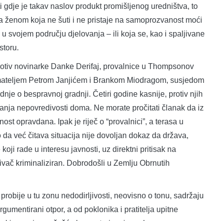
ti gdje je takav naslov produkt promišljenog uredništva, to
 sa ženom koja ne šuti i ne pristaje na samoprozvanost moći
u svojem području djelovanja – ili koja se, kao i spaljivane
storu.
 protiv novinarke Danke Derifaj, provalnice u Thompsonov
snimateljem Petrom Janjićem i Brankom Miodragom, susjedom
je o bespravnoj gradnji. Četiri godine kasnije, protiv njih
nja nepovredivosti doma. Ne morate pročitati članak da iz
nost opravdana. Ipak je riječ o “provalnici”, a terasa u
o da već čitava situacija nije dovoljan dokaz da država,
koji rade u interesu javnosti, uz direktni pritisak na
živač kriminaliziran. Dobrodošli u Zemlju Obrnutih
robije u tu zonu nedodirljivosti, neovisno o tonu, sadržaju
rgumentirani otpor, a od poklonika i pratitelja upitne