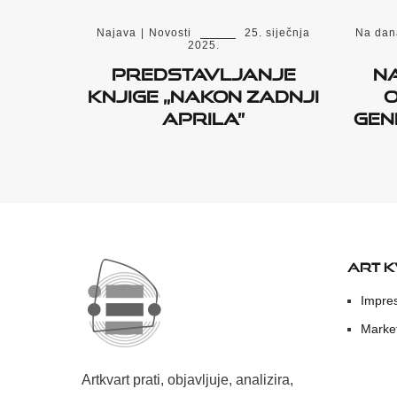
Najava
|
Novosti
25. siječnja
Na dan
2025.
Predstavljanje
N
knjige „Nakon zadnji
o
aprila”
gen
ART 
Impre
Marke
Artkvart prati, objavljuje, analizira,