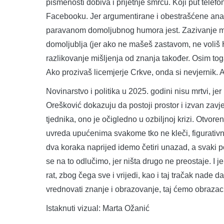
pismenosti dobiva i prijetnje smrću. Koji put tel
Facebooku. Jer argumentirane i obestrašćene ana
paravanom domoljubnog humora jest. Zazivanje mito
domoljublja (jer ako ne mašeš zastavom, ne voliš 
razlikovanje mišljenja od znanja također. Osim to
Ako prozivaš licemjerje Crkve, onda si nevjernik. Ak
Novinarstvo i politika u 2025. godini nisu mrtvi, je
Orešković dokazuju da postoji prostor i izvan zavj
tjednika, ono je očigledno u ozbiljnoj krizi. Otvor
uvreda upućenima svakome tko ne kleči, figurativn
dva koraka naprijed idemo četiri unazad, a svaki 
se na to odlučimo, jer ništa drugo ne preostaje. I j
rat, zbog čega sve i vrijedi, kao i taj tračak nade da
vrednovati znanje i obrazovanje, taj ćemo obrazac 
Istaknuti vizual: Marta Ožanić