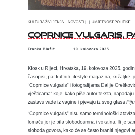
KULTURA ŽIVLJENJA
|
NOVOSTI
|
|
UMJETNOST POLITIKE
Coprnice vulgaris, 
Franka Blažić
19. kolovoza 2025.
Kiosk u Rijeci, Hrvatska, 19. kolovoza 2025. godin
časopisi, par kultnih lifestyle magazina, križaljke
“Coprnice vulgaris” i fotografijama Dalije Oreško
vješticama“ koje, kako piše autor teksta, napadaju 
zastavu vade iz vagine i pjevaju iz sveg glasa
Piju
“Coprnice vulgaris” nisu samo terminološki ataviza
lomaču jer je bila slobodoumna i vokalna. Ili je s
sloboda govora, kako će se često braniti njegovi aut