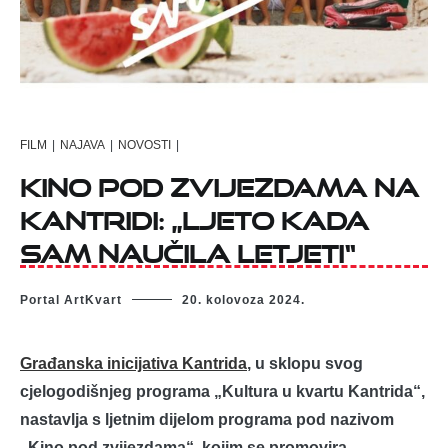
FILM
|
NAJAVA
|
NOVOSTI
|
Kino pod zvijezdama na
Kantridi: „Ljeto kada
sam naučila letjeti“
Portal ArtKvart
20. kolovoza 2024.
Građanska inicijativa Kantrida
, u sklopu svog
cjelogodišnjeg programa „Kultura u kvartu Kantrida“,
nastavlja s ljetnim dijelom programa pod nazivom
„Kino pod zvijezdama“, kojim se promovira