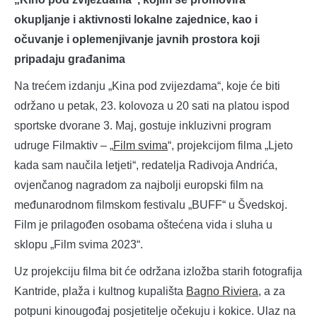
okupljanje i aktivnosti lokalne zajednice, kao i
očuvanje i oplemenjivanje javnih prostora koji
pripadaju građanima
Na trećem izdanju „Kina pod zvijezdama“, koje će biti
održano u petak, 23. kolovoza u 20 sati na platou ispod
sportske dvorane 3. Maj, gostuje inkluzivni program
udruge Filmaktiv – „
Film svima
“, projekcijom filma „Ljeto
kada sam naučila letjeti“, redatelja Radivoja Andrića,
ovjenčanog nagradom za najbolji europski film na
međunarodnom filmskom festivalu „BUFF“ u Švedskoj.
Film je prilagođen osobama oštećena vida i sluha u
sklopu „Film svima 2023“.
Uz projekciju filma bit će održana izložba starih fotografija
Kantride, plaža i kultnog kupališta
Bagno Riviera
, a za
potpuni kinougođaj posjetitelje očekuju i kokice. Ulaz na