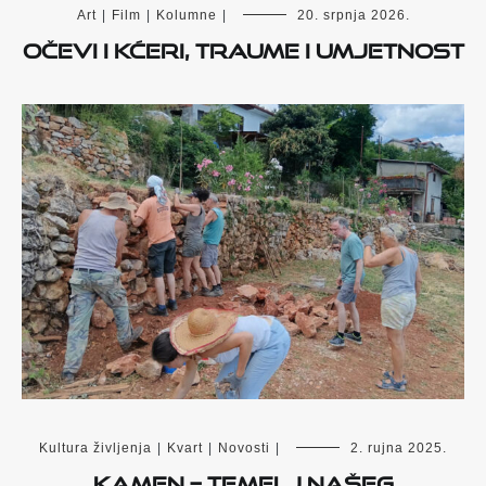
Art
|
Film
|
Kolumne
|
20. srpnja 2026.
Očevi i kćeri, traume i umjetnost
Kultura življenja
|
Kvart
|
Novosti
|
2. rujna 2025.
Kamen – temelj našeg