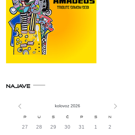
NAJAVE
kolovoz 2026
Kalendar
P
U
S
Č
P
S
N
od
0
0
0
0
0
0
0
27
28
29
30
31
1
2
DOGAĐAJI,
DOGAĐAJI,
DOGAĐAJI,
DOGAĐAJI,
DOGAĐAJI,
DOGAĐAJI,
DOGAĐAJI