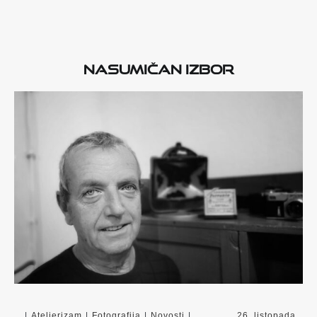
Nasumičan izbor
|
Ateljerizam
|
Fotografija
|
Novosti
|
26. listopada