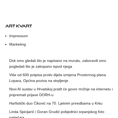
ART KVART
Impressum
Marketing
Dok smo gledali što je napisano na muralu, zaboravili smo
pogledati što je zakopano ispod njega
Više od 600 potpisa protiv dijela izmjena Prostornog plana
Lopara, Općina poziva na strpljenje
Novi AI sustav u Hrvatskoj pratit će govor mržnje na internetu i
pripremati prijave DORH-u
Harfistički duo Ćiković na 70. Ljetnim priredbama u Krku
Linda Spicijarić i Goran Grudić pobjednici srpanjskog foto
natječaja