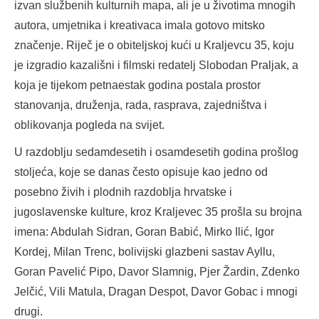
izvan službenih kulturnih mapa, ali je u životima mnogih
autora, umjetnika i kreativaca imala gotovo mitsko
značenje. Riječ je o obiteljskoj kući u Kraljevcu 35, koju
je izgradio kazališni i filmski redatelj Slobodan Praljak, a
koja je tijekom petnaestak godina postala prostor
stanovanja, druženja, rada, rasprava, zajedništva i
oblikovanja pogleda na svijet.
U razdoblju sedamdesetih i osamdesetih godina prošlog
stoljeća, koje se danas često opisuje kao jedno od
posebno živih i plodnih razdoblja hrvatske i
jugoslavenske kulture, kroz Kraljevec 35 prošla su brojna
imena: Abdulah Sidran, Goran Babić, Mirko Ilić, Igor
Kordej, Milan Trenc, bolivijski glazbeni sastav Ayllu,
Goran Pavelić Pipo, Davor Slamnig, Pjer Žardin, Zdenko
Jelčić, Vili Matula, Dragan Despot, Davor Gobac i mnogi
drugi.