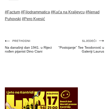
#Factum
#Filodrammatica
#Kuća na Kraljevcu
#Nenad
Puhovski
#Pero Kvesić
Navigacija
PRETHODNI
SLJEDEĆI
Na današnji dan 1941. u Rijeci
“Postojanje” Tee Teodorović u
objava
rođen pijanist Dino Ciani
Galeriji Laurus