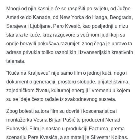
Mnogi od njih kasnije će se raspršiti po svijetu, od Južne
Amerike do Kanade, od New Yorka do Haaga, Beograda,
Sarajeva i Ljubljane. Pero Kvesić, kao posljednji u nizu
stanara te kuće, kroz razgovore s većinom ljudi koji su
ondje boravili pokušava razumjeti zbog čega je upravo ta
adresa privukla toliko raznolikih i izvanserijskih kreativnih
talenata.
“Kuća na Kraljevcu” nije samo film o jednoj kući, nego i
dokument o generaciji, prostoru slobode, prijateljstvima,
zajedničkom životu, kulturnoj energiji i vremenu u kojem
su se ideje često rađale iz svakodnevnog susreta.
Zbog bolesti autora film su dovršili koscenaristica i
montažerka Vesna Biljan Pušić te producent Nenad
Puhovski. Film je nastao u produkciji Factuma, prema
scenariju Pere Kvesića, a snimatelj je Silvestar Kolbas.