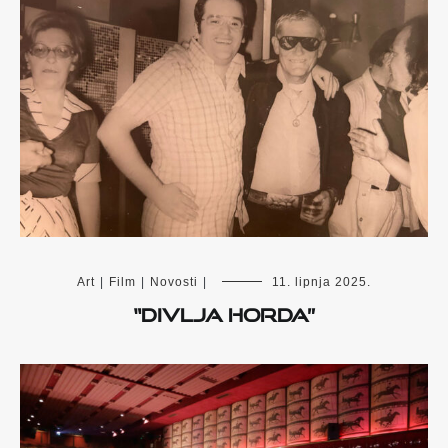
Art
|
Film
|
Novosti
|
11. lipnja 2025.
“Divlja Horda”