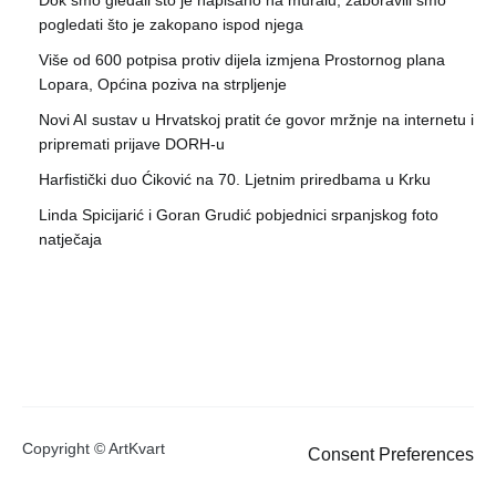
Dok smo gledali što je napisano na muralu, zaboravili smo
pogledati što je zakopano ispod njega
Više od 600 potpisa protiv dijela izmjena Prostornog plana
Lopara, Općina poziva na strpljenje
Novi AI sustav u Hrvatskoj pratit će govor mržnje na internetu i
pripremati prijave DORH-u
Harfistički duo Ćiković na 70. Ljetnim priredbama u Krku
Linda Spicijarić i Goran Grudić pobjednici srpanjskog foto
natječaja
Copyright © ArtKvart
Consent Preferences