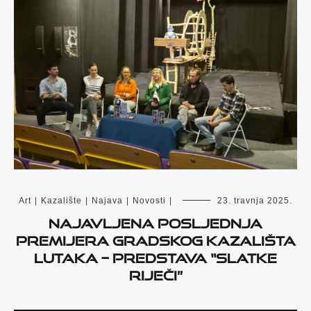
Art
|
Kazalište
|
Najava
|
Novosti
|
23. travnja 2025.
Najavljena posljednja
premijera Gradskog kazališta
lutaka – predstava “Slatke
riječi”