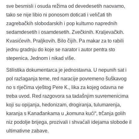
sve besmisli i osuda režima od devedesetih naovamo,
tako se nije libio ni ponosom doticati i veličati tih
zagrebačkih slobodarskih i pop kulturno naprednih
sedamdesetih i osamdesetih. Zvečkinih. Kraljevačkih.
Kvasićevih. Praljkovih. Bilo čijih. Pa makar za to rabili
jednu gradnju do koje se narator i autor pentra sto
stepenica. Jednom i nikad više.
Stilistika dokumentarca je jednostavna. U nepunih sat i
pol razlaganja teme, red naracije povremeno šuškavog
no s riječima vještog Pere K., lika za kojeg odavna ne
treba uvod. Red razgovora sa tadašnjim suvremenicima
koji su opijanja, hedonizam, drogiranja, tulumarenja,
karanja s Kanađankama u „komuna kući“, trčanja golih
niz podolje brijega, prozivali i shvaćali idejama slobode il
ultimativne zabave.