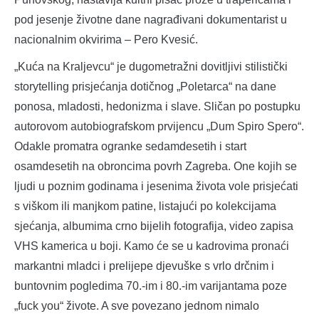
pod jesenje životne dane nagrađivani dokumentarist u
nacionalnim okvirima – Pero Kvesić.
„Kuća na Kraljevcu“ je dugometražni dovitljivi stilistički
storytelling prisjećanja dotičnog „Poletarca“ na dane
ponosa, mladosti, hedonizma i slave. Sličan po postupku
autorovom autobiografskom prvijencu „Dum Spiro Spero“.
Odakle promatra ogranke sedamdesetih i start
osamdesetih na obroncima povrh Zagreba. One kojih se
ljudi u poznim godinama i jesenima života vole prisjećati
s viškom ili manjkom patine, listajući po kolekcijama
sjećanja, albumima crno bijelih fotografija, video zapisa
VHS kamerica u boji. Kamo će se u kadrovima pronaći
markantni mladci i prelijepe djevuške s vrlo drčnim i
buntovnim pogledima 70.-im i 80.-im varijantama poze
„fuck you“ živote. A sve povezano jednom nimalo