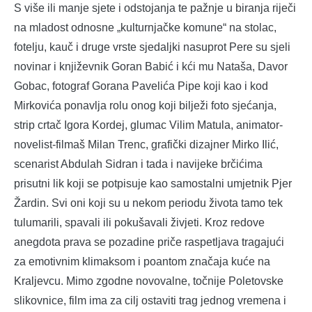
S više ili manje sjete i odstojanja te pažnje u biranja riječi
na mladost odnosne „kulturnjačke komune“ na stolac,
fotelju, kauč i druge vrste sjedaljki nasuprot Pere su sjeli
novinar i književnik Goran Babić i kći mu Nataša, Davor
Gobac, fotograf Gorana Pavelića Pipe koji kao i kod
Mirkovića ponavlja rolu onog koji bilježi foto sjećanja,
strip crtač Igora Kordej, glumac Vilim Matula, animator-
novelist-filmaš Milan Trenc, grafički dizajner Mirko Ilić,
scenarist Abdulah Sidran i tada i navijeke brčićima
prisutni lik koji se potpisuje kao samostalni umjetnik Pjer
Žardin. Svi oni koji su u nekom periodu života tamo tek
tulumarili, spavali ili pokušavali živjeti. Kroz redove
anegdota prava se pozadine priče raspetljava tragajući
za emotivnim klimaksom i poantom značaja kuće na
Kraljevcu. Mimo zgodne novovalne, točnije Poletovske
slikovnice, film ima za cilj ostaviti trag jednog vremena i