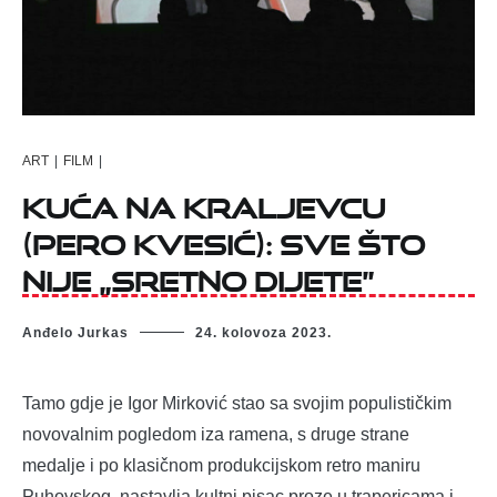
ART
|
FILM
|
KUĆA NA KRALJEVCU
(Pero Kvesić): Sve što
nije „Sretno dijete”
Anđelo Jurkas
24. kolovoza 2023.
Tamo gdje je Igor Mirković stao sa svojim populističkim
novovalnim pogledom iza ramena, s druge strane
medalje i po klasičnom produkcijskom retro maniru
Puhovskog, nastavlja kultni pisac proze u trapericama i