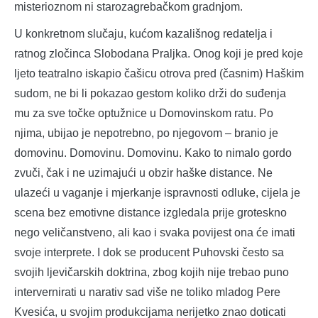
misterioznom ni starozagrebačkom gradnjom.
U konkretnom slučaju, kućom kazališnog redatelja i
ratnog zločinca Slobodana Praljka. Onog koji je pred koje
ljeto teatralno iskapio čašicu otrova pred (časnim) Haškim
sudom, ne bi li pokazao gestom koliko drži do suđenja
mu za sve točke optužnice u Domovinskom ratu. Po
njima, ubijao je nepotrebno, po njegovom – branio je
domovinu. Domovinu. Domovinu. Kako to nimalo gordo
zvuči, čak i ne uzimajući u obzir haške distance. Ne
ulazeći u vaganje i mjerkanje ispravnosti odluke, cijela je
scena bez emotivne distance izgledala prije groteskno
nego veličanstveno, ali kao i svaka povijest ona će imati
svoje interprete. I dok se producent Puhovski često sa
svojih ljevičarskih doktrina, zbog kojih nije trebao puno
intervernirati u narativ sad više ne toliko mladog Pere
Kvesića, u svojim produkcijama nerijetko znao doticati