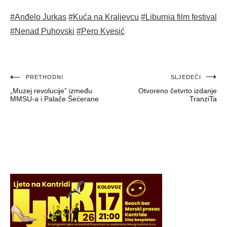
#Anđelo Jurkas
#Kuća na Kraljevcu
#Liburnia film festival
#Nenad Puhovski
#Pero Kvesić
Navigacija
PRETHODNI
SLJEDEĆI
„Muzej revolucije” između
Otvoreno četvrto izdanje
objava
MMSU-a i Palače Šećerane
TranziTa