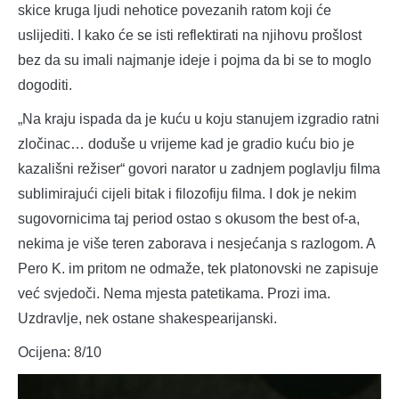
skice kruga ljudi nehotice povezanih ratom koji će
uslijediti. I kako će se isti reflektirati na njihovu prošlost
bez da su imali najmanje ideje i pojma da bi se to moglo
dogoditi.
„Na kraju ispada da je kuću u koju stanujem izgradio ratni
zločinac… doduše u vrijeme kad je gradio kuću bio je
kazališni režiser“ govori narator u zadnjem poglavlju filma
sublimirajući cijeli bitak i filozofiju filma. I dok je nekim
sugovornicima taj period ostao s okusom the best of-a,
nekima je više teren zaborava i nesjećanja s razlogom. A
Pero K. im pritom ne odmaže, tek platonovski ne zapisuje
već svjedoči. Nema mjesta patetikama. Prozi ima.
Uzdravlje, nek ostane shakespearijanski.
Ocijena: 8/10