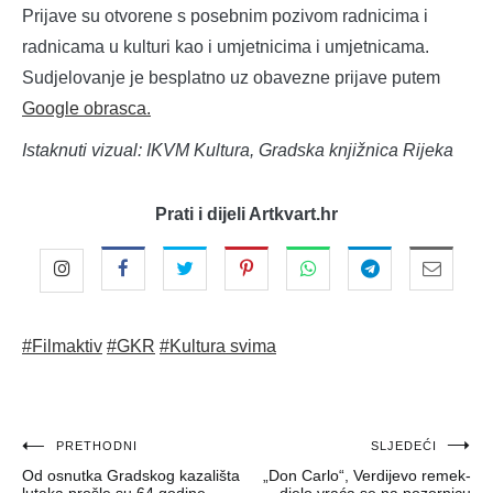
Prijave su otvorene s posebnim pozivom radnicima i
radnicama u kulturi kao i umjetnicima i umjetnicama.
Sudjelovanje je besplatno uz obavezne prijave putem
Google obrasca.
Istaknuti vizual: IKVM Kultura, Gradska knjižnica Rijeka
Prati i dijeli Artkvart.hr
#Filmaktiv
#GKR
#Kultura svima
Navigacija
PRETHODNI
SLJEDEĆI
Od osnutka Gradskog kazališta
„Don Carlo“, Verdijevo remek-
objava
lutaka prošle su 64 godine
djelo vraća se na pozornicu