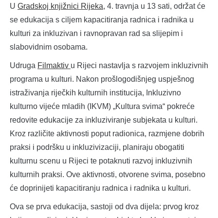
U
Gradskoj knjižnici Rijeka
, 4. travnja u 13 sati, održat će
se edukacija s ciljem kapacitiranja radnica i radnika u
kulturi za inkluzivan i ravnopravan rad sa slijepim i
slabovidnim osobama.
Udruga
Filmaktiv
u Rijeci nastavlja s razvojem inkluzivnih
programa u kulturi. Nakon prošlogodišnjeg uspješnog
istraživanja riječkih kulturnih institucija, Inkluzivno
kulturno vijeće mladih (IKVM) „Kultura svima“ pokreće
redovite edukacije za inkluziviranje subjekata u kulturi.
Kroz različite aktivnosti poput radionica, razmjene dobrih
praksi i podršku u inkluzivizaciji, planiraju obogatiti
kulturnu scenu u Rijeci te potaknuti razvoj inkluzivnih
kulturnih praksi. Ove aktivnosti, otvorene svima, posebno
će doprinijeti kapacitiranju radnica i radnika u kulturi.
Ova se prva edukacija, sastoji od dva dijela: prvog kroz