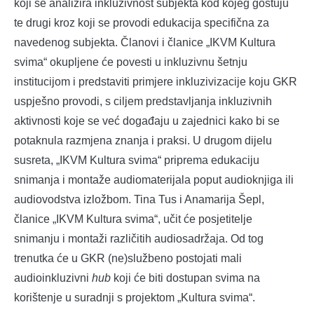
koji se analizira inkluzivnost subjekta kod kojeg gostuju
te drugi kroz koji se provodi edukacija specifična za
navedenog subjekta. Članovi i članice „IKVM Kultura
svima“ okupljene će povesti u inkluzivnu šetnju
institucijom i predstaviti primjere inkluzivizacije koju GKR
uspješno provodi, s ciljem predstavljanja inkluzivnih
aktivnosti koje se već događaju u zajednici kako bi se
potaknula razmjena znanja i praksi. U drugom dijelu
susreta, „IKVM Kultura svima“ priprema edukaciju
snimanja i montaže audiomaterijala poput audioknjiga ili
audiovodstva izložbom. Tina Tus i Anamarija Šepl,
članice „IKVM Kultura svima“, učit će posjetitelje
snimanju i montaži različitih audiosadržaja. Od tog
trenutka će u GKR (ne)službeno postojati mali
audioinkluzivni
hub
koji će biti dostupan svima na
korištenje u suradnji s projektom „Kultura svima“.