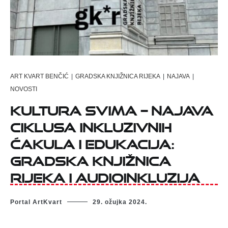
ART KVART BENČIĆ
|
GRADSKA KNJIŽNICA RIJEKA
|
NAJAVA
|
NOVOSTI
Kultura svima – najava
ciklusa inkluzivnih
ćakula i edukacija:
Gradska knjižnica
Rijeka i audioinkluzija
Portal ArtKvart
29. ožujka 2024.