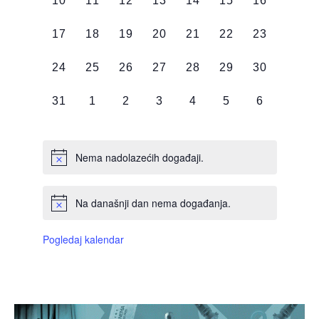
10
11
12
13
14
15
16
DOGAĐAJI,
DOGAĐAJI,
DOGAĐAJI,
DOGAĐAJI,
DOGAĐAJI,
DOGAĐAJI,
DOGAĐAJI
0
0
0
0
0
0
0
17
18
19
20
21
22
23
DOGAĐAJI,
DOGAĐAJI,
DOGAĐAJI,
DOGAĐAJI,
DOGAĐAJI,
DOGAĐAJI,
DOGAĐAJI
0
0
0
0
0
0
0
24
25
26
27
28
29
30
DOGAĐAJI,
DOGAĐAJI,
DOGAĐAJI,
DOGAĐAJI,
DOGAĐAJI,
DOGAĐAJI,
DOGAĐAJI
0
0
0
0
0
0
0
31
1
2
3
4
5
6
DOGAĐAJI,
DOGAĐAJI,
DOGAĐAJI,
DOGAĐAJI,
DOGAĐAJI,
DOGAĐAJI,
DOGAĐAJI
Nema nadolazećih događaji.
Na današnji dan nema događanja.
Pogledaj kalendar