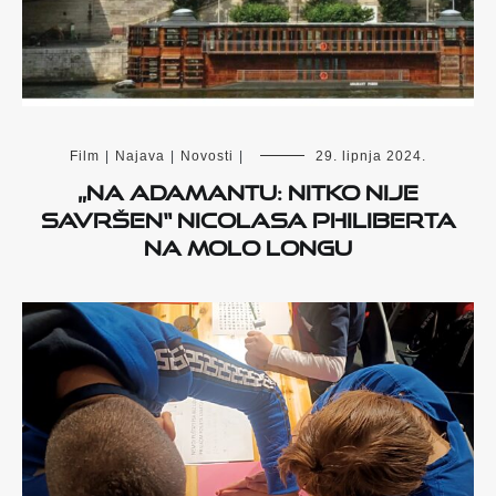
Film
|
Najava
|
Novosti
|
29. lipnja 2024.
„Na Adamantu: Nitko nije
savršen“ Nicolasa Philiberta
na Molo longu