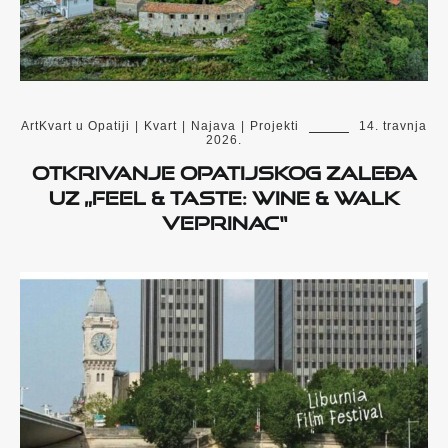
ArtKvart u Opatiji
|
Kvart
|
Najava
|
Projekti
14. travnja
2026.
Otkrivanje opatijskog zaleđa
uz „Feel & Taste: Wine & Walk
Veprinac“