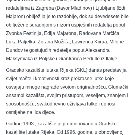
redateljima iz Zagreba (Davor Mladinov) i Ljubljane (Edi
Majaron) obilježila je to razdoblje, dok su devedesete bile
obilježene suradnjom s nizom uspješnih redatelja poput
Zvonka Festinija, Edija Majarona, Radovana Marčića,
Luka Paljetka, Zorana Mužića, Lawrenca Kiirua, Milene
Dundov te gostujućih redatelja poput Aleksandra
Maksymiaka iz Poljske i Gianfranca Pedulle iz Italije.
Gradsko kazalište lutaka Rijeka (GKL) danas predstavlja
svijet mašte i kreativnosti kroz prekrasne lutke koje
osvajaju mnoge nagrade svojom originalnošću. Glumački
ansambl kazališta, svojim pristupom, veseljem, znanjem i
sposobnošću, svakodnevno oživljava lutke i donosi
osmijehe na lica djece.
Godine 1993., kazalište je preimenovano u Gradsko
kazalište lutaka Rijeka. Od 1996. godine, u obnovljenoj