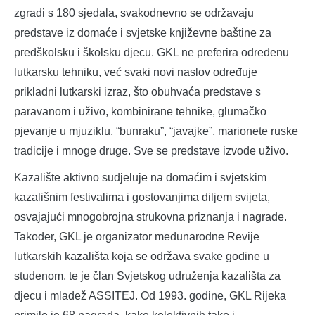
zgradi s 180 sjedala, svakodnevno se održavaju
predstave iz domaće i svjetske književne baštine za
predškolsku i školsku djecu. GKL ne preferira određenu
lutkarsku tehniku, već svaki novi naslov određuje
prikladni lutkarski izraz, što obuhvaća predstave s
paravanom i uživo, kombinirane tehnike, glumačko
pjevanje u mjuziklu, “bunraku”, “javajke”, marionete ruske
tradicije i mnoge druge. Sve se predstave izvode uživo.
Kazalište aktivno sudjeluje na domaćim i svjetskim
kazališnim festivalima i gostovanjima diljem svijeta,
osvajajući mnogobrojna strukovna priznanja i nagrade.
Također, GKL je organizator međunarodne Revije
lutkarskih kazališta koja se održava svake godine u
studenom, te je član Svjetskog udruženja kazališta za
djecu i mladež ASSITEJ. Od 1993. godine, GKL Rijeka