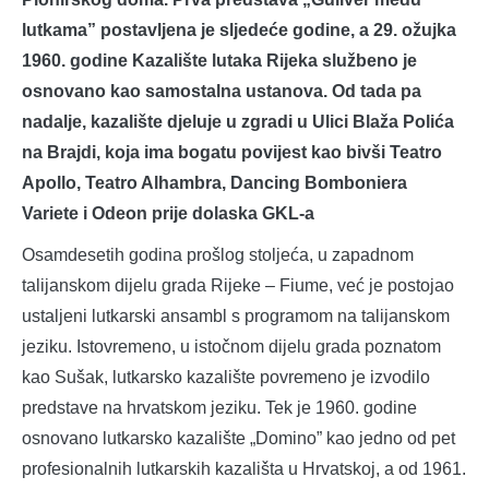
lutkama” postavljena je sljedeće godine, a 29. ožujka
1960. godine Kazalište lutaka Rijeka službeno je
osnovano kao samostalna ustanova. Od tada pa
nadalje, kazalište djeluje u zgradi u Ulici Blaža Polića
na Brajdi, koja ima bogatu povijest kao bivši Teatro
Apollo, Teatro Alhambra, Dancing Bomboniera
Variete i Odeon prije dolaska GKL-a
Osamdesetih godina prošlog stoljeća, u zapadnom
talijanskom dijelu grada Rijeke – Fiume, već je postojao
ustaljeni lutkarski ansambl s programom na talijanskom
jeziku. Istovremeno, u istočnom dijelu grada poznatom
kao Sušak, lutkarsko kazalište povremeno je izvodilo
predstave na hrvatskom jeziku. Tek je 1960. godine
osnovano lutkarsko kazalište „Domino” kao jedno od pet
profesionalnih lutkarskih kazališta u Hrvatskoj, a od 1961.