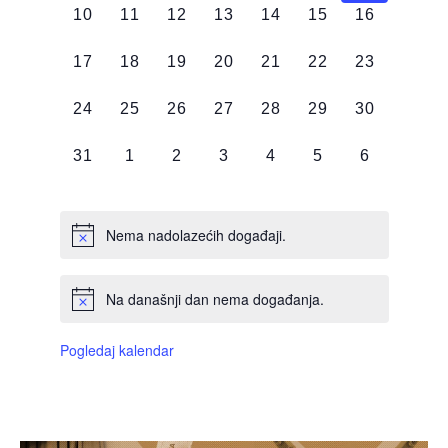
0
0
0
0
0
0
0
10
11
12
13
14
15
16
DOGAĐAJI,
DOGAĐAJI,
DOGAĐAJI,
DOGAĐAJI,
DOGAĐAJI,
DOGAĐAJI,
DOGAĐAJI
0
0
0
0
0
0
0
17
18
19
20
21
22
23
DOGAĐAJI,
DOGAĐAJI,
DOGAĐAJI,
DOGAĐAJI,
DOGAĐAJI,
DOGAĐAJI,
DOGAĐAJI
0
0
0
0
0
0
0
24
25
26
27
28
29
30
DOGAĐAJI,
DOGAĐAJI,
DOGAĐAJI,
DOGAĐAJI,
DOGAĐAJI,
DOGAĐAJI,
DOGAĐAJI
0
0
0
0
0
0
0
31
1
2
3
4
5
6
DOGAĐAJI,
DOGAĐAJI,
DOGAĐAJI,
DOGAĐAJI,
DOGAĐAJI,
DOGAĐAJI,
DOGAĐAJI
Nema nadolazećih događaji.
Na današnji dan nema događanja.
Pogledaj kalendar