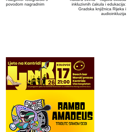
objava
povodom nagradnim
inkluzivnih ćakula i edukacija:
Gradska knjižnica Rijeka i
audioinkluzija