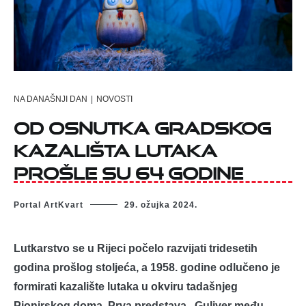
NA DANAŠNJI DAN
|
NOVOSTI
Od osnutka Gradskog
kazališta lutaka
prošle su 64 godine
Portal ArtKvart
29. ožujka 2024.
Lutkarstvo se u Rijeci počelo razvijati tridesetih
godina prošlog stoljeća, a 1958. godine odlučeno je
formirati kazalište lutaka u okviru tadašnjeg
Pionirskog doma. Prva predstava „Guliver među