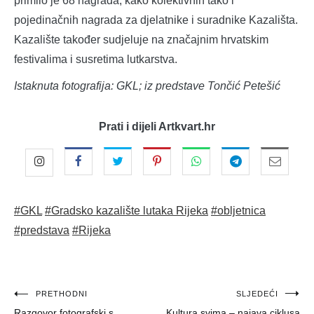
primilo je 68 nagrada, kako kolektivnih tako i
pojedinačnih nagrada za djelatnike i suradnike Kazališta.
Kazalište također sudjeluje na značajnim hrvatskim
festivalima i susretima lutkarstva.
Istaknuta fotografija: GKL; iz predstave Tončić Petešić
Prati i dijeli Artkvart.hr
#GKL
#Gradsko kazalište lutaka Rijeka
#obljetnica
#predstava
#Rijeka
Navigacija
PRETHODNI
SLJEDEĆI
Razgovor fotografski s
Kultura svima – najava ciklusa