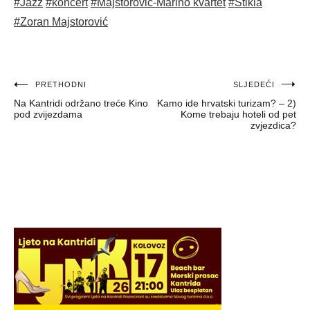
#Jazz
#koncert
#Majstorović-Marino kvartet
#Štikla
#Zoran Majstorović
Navigacija
PRETHODNI
SLJEDEĆI
Na Kantridi održano treće Kino
Kamo ide hrvatski turizam? – 2)
objava
pod zvijezdama
Kome trebaju hoteli od pet
zvjezdica?