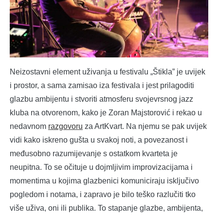
Neizostavni element uživanja u festivalu „Štikla” je uvijek
i prostor, a sama zamisao iza festivala i jest prilagoditi
glazbu ambijentu i stvoriti atmosferu svojevrsnog jazz
kluba na otvorenom, kako je Zoran Majstorović i rekao u
nedavnom
razgovoru
za ArtKvart. Na njemu se pak uvijek
vidi kako iskreno gušta u svakoj noti, a povezanost i
međusobno razumijevanje s ostatkom kvarteta je
neupitna. To se očituje u dojmljivim improvizacijama i
momentima u kojima glazbenici komuniciraju isključivo
pogledom i notama, i zapravo je bilo teško razlučiti tko
više uživa, oni ili publika. To stapanje glazbe, ambijenta,