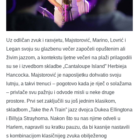
Uz odličan zvuk i rasvjetu, Majstorović, Marino, Lovrić i
Legan svoju su glazbenu večer započeli opuštenim ali
živim jazzom, a kontekstu ljetne večeri na plaži prilagodili
su se i izvedbom skladbe „Cantaloupe Island” Herbieja
Hancocka. Majstorović je naposljetku dohvatio svoju
lutnju, a takvi trenuci – pogotovo kada je riječ o solažama
– privlače svu pažnju i odvode misli u neke druge
prostore. Prvi set zaključili su još jednim klasikom,
skladbom „Take the A Train” jazz dvojca Dukea Ellingtona
i Billyja Strayhorna. Nakon što su nas njime odveli u
Harlem, napravili su kratku pauzu, da bi kasnije nastavili
s kombinacijom klasičnijeg zvuka obilježenog