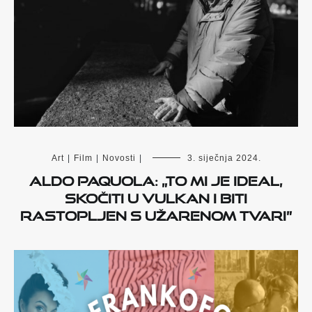
Art
|
Film
|
Novosti
|
3. siječnja 2024.
Aldo Paquola: „To mi je ideal,
skočiti u vulkan i biti
rastopljen s užarenom tvari”