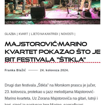
GLAZBA
|
KVART
|
LJETO NA KANTRIDI
|
NOVOSTI
|
Majstorović-Marino
kvartet pokazao što je
bit festivala “Štikla”
Franka Blažić
24. kolovoza 2024.
Drugi dan festivala „Štikla” na Morskom prascu je jučer,
23. kolovoza, protekao u jazz melodijama Majstorović-
Marino kvarteta. Uz Zorana Majstorovića na gitari, lutnji i
kori, sinoć je nastupao Igor Marino, nagrađivani