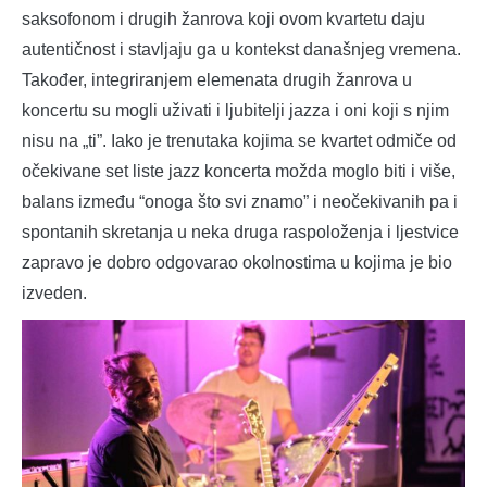
saksofonom i drugih žanrova koji ovom kvartetu daju
autentičnost i stavljaju ga u kontekst današnjeg vremena.
Također, integriranjem elemenata drugih žanrova u
koncertu su mogli uživati i ljubitelji jazza i oni koji s njim
nisu na „ti”. Iako je trenutaka kojima se kvartet odmiče od
očekivane set liste jazz koncerta možda moglo biti i više,
balans između “onoga što svi znamo” i neočekivanih pa i
spontanih skretanja u neka druga raspoloženja i ljestvice
zapravo je dobro odgovarao okolnostima u kojima je bio
izveden.