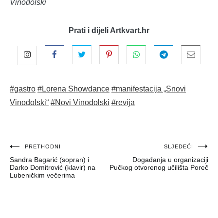
Vinodolski
Prati i dijeli Artkvart.hr
#gastro
#Lorena Showdance
#manifestacija „Snovi
Vinodolski“
#Novi Vinodolski
#revija
Navigacija
PRETHODNI
SLJEDEĆI
Sandra Bagarić (sopran) i
Događanja u organizaciji
objava
Darko Domitrović (klavir) na
Pučkog otvorenog učilišta Poreč
Lubeničkim večerima