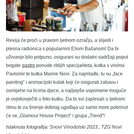
Revija će proći u pravom ljetnom ozračju, a slijedi i
plesna radionica s popularnim Eliom Bašanom! Da bi
uživanje bilo potpuno, osigurani su dodatni sadržaji poput
bogate
gastro
ponude ribljih specijaliteta, kutka s vinima
Pavlomir te kutka Marine Novi. Za najmlađe, tu su „face
painting“ i animacijski kutak koji će osigurati zabavu i
osmijehe na licima djece, a najljepše uspomene moguće
je ovjekovječiti u foto-kutku. Da bi svi zaplesali u ljetnom
ritmu te za širenje dobrog ugođaja uz samo more pobrinut
će se „Glamour House Project“ i grupa „Trend“!
Istaknuta fotografija: Snovi Vinodolski 2023., TZG Novi