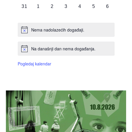
0
0
0
0
0
0
0
31
1
2
3
4
5
6
DOGAĐAJI,
DOGAĐAJI,
DOGAĐAJI,
DOGAĐAJI,
DOGAĐAJI,
DOGAĐAJI,
DOGAĐAJI
Nema nadolazećih događaji.
Na današnji dan nema događanja.
Pogledaj kalendar