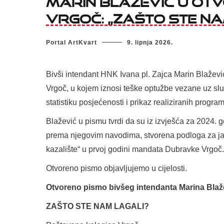
Vrgoč: „Zašto ste na
Portal ArtKvart
9. lipnja 2026.
Bivši intendant HNK Ivana pl. Zajca Marin Blaževi
Vrgoč, u kojem iznosi teške optužbe vezane uz sl
statistiku posjećenosti i prikaz realiziranih progra
Blažević u pismu tvrdi da su iz izvješća za 2024. go
prema njegovim navodima, stvorena podloga za javn
kazalište“ u prvoj godini mandata Dubravke Vrgoč.
Otvoreno pismo objavljujemo u cijelosti.
Otvoreno pismo bivšeg intendanta Marina Blaže
ZAŠTO STE NAM LAGALI?