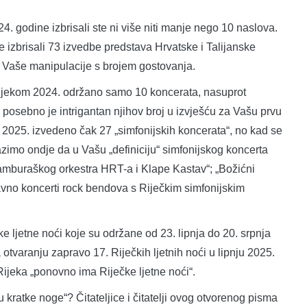
4. godine izbrisali ste ni više niti manje nego 10 naslova.
 izbrisali 73 izvedbe predstava Hrvatske i Talijanske
i Vaše manipulacije s brojem gostovanja.
 tijekom 2024. održano samo 10 koncerata, nasuprot
osebno je intrigantan njihov broj u izvješću za Vašu prvu
m 2025. izvedeno čak 27 „simfonijskih koncerata“, no kad se
zimo ondje da u Vašu „definiciju“ simfonijskog koncerta
 Tamburaškog orkestra HRT-a i Klape Kastav“; „Božićni
aravno koncerti rock bendova s Riječkim simfonijskim
ke ljetne noći koje su održane od 23. lipnja do 20. srpnja
 otvaranju zapravo 17. Riječkih ljetnih noći u lipnju 2025.
ijeka „ponovno ima Riječke ljetne noći“.
 kratke noge“? Čitateljice i čitatelji ovog otvorenog pisma