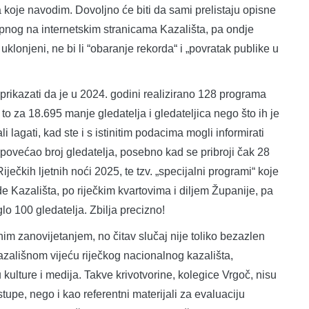
koje navodim. Dovoljno će biti da sami prelistaju opisne
upnog na internetskim stranicama Kazališta, pa ondje
uklonjeni, ne bi li “obaranje rekorda“ i „povratak publike u
prikazati da je u 2024. godini realizirano 128 programa
 to za 18.695 manje gledatelja i gledateljica nego što ih je
 lagati, kad ste i s istinitim podacima mogli informirati
povećao broj gledatelja, posebno kad se pribroji čak 28
ečkih ljetnih noći 2025, te tzv. „specijalni programi“ koje
de Kazališta, po riječkim kvartovima i diljem Županije, pa
lo 100 gledatelja. Zbilja precizno!
m zanovijetanjem, no čitav slučaj nije toliko bezazlen
azališnom vijeću riječkog nacionalnog kazališta,
kulture i medija. Takve krivotvorine, kolegice Vrgoč, nisu
upe, nego i kao referentni materijali za evaluaciju