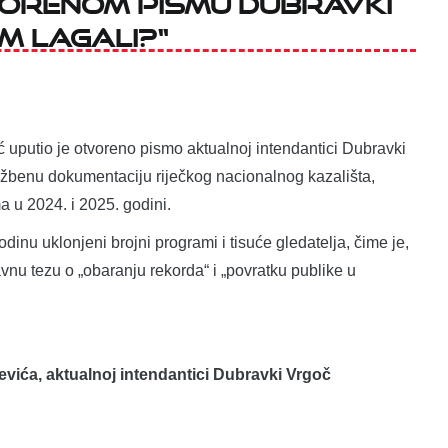
m lagali?“
ć uputio je otvoreno pismo aktualnoj intendantici Dubravki
užbenu dokumentaciju riječkog nacionalnog kazališta,
ma u 2024. i 2025. godini.
dinu uklonjeni brojni programi i tisuće gledatelja, čime je,
u tezu o „obaranju rekorda“ i „povratku publike u
vića, aktualnoj intendantici Dubravki Vrgoč