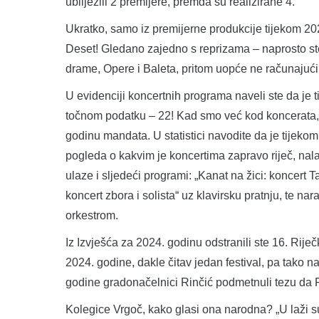
ubilježili 2 premijere, premda su realizirane 4.
Ukratko, samo iz premijerne produkcije tijekom 202
Deset! Gledano zajedno s reprizama – naprosto ste
drame, Opere i Baleta, pritom uopće ne računajuć
U evidenciji koncertnih programa naveli ste da je
točnom podatku – 22! Kad smo već kod koncerata, p
godinu mandata. U statistici navodite da je tijeko
pogleda o kakvim je koncertima zapravo riječ, nala
ulaze i sljedeći programi: „Kanat na žici: koncert
koncert zbora i solista“ uz klavirsku pratnju, te n
orkestrom.
Iz Izvješća za 2024. godinu odstranili ste 16. Riječ
2024. godine, dakle čitav jedan festival, pa tako na
godine gradonačelnici Rinčić podmetnuli tezu da R
Kolegice Vrgoč, kako glasi ona narodna? „U laži su