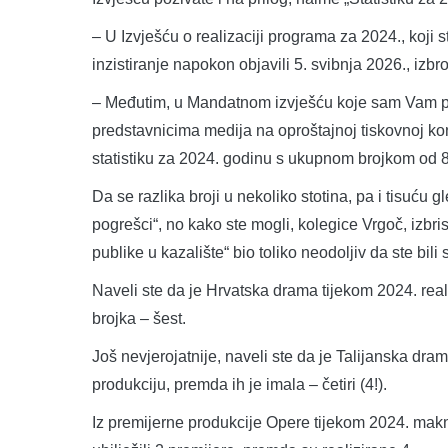
– U Izvješću o realizaciji programa za 2024., koji
inzistiranje napokon objavili 5. svibnja 2026., izbr
– Međutim, u Mandatnom izvješću koje sam Vam pr
predstavnicima medija na oproštajnoj tiskovnoj kon
statistiku za 2024. godinu s ukupnom brojkom od 87
Da se razlika broji u nekoliko stotina, pa i tisuću gl
pogrešci“, no kako ste mogli, kolegice Vrgoč, izbr
publike u kazalište“ bio toliko neodoljiv da ste bil
Naveli ste da je Hrvatska drama tijekom 2024. real
brojka – šest.
Još nevjerojatnije, naveli ste da je Talijanska dra
produkciju, premda ih je imala – četiri (4!).
Iz premijerne produkcije Opere tijekom 2024. maknul