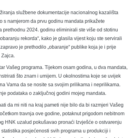
ranja službene dokumentacije nacionalnog kazališta
ito s namjerom da prvu godinu mandata prikažete
a prethodnu 2024. godinu eliminirali ste više od stotinu
baranju rekorda“, kako je glasila vijest koju ste servirali
 zapravo je prethodilo „obaranje“ publike koja je i prije
 Zajca.
ar Vašeg programa. Tijekom osam godina, u dva mandata,
trirati što znam i umijem. U okolnostima koje se uvijek
da na Vama da se nosite sa svojim prilikama i neprilikama.
nje podataka o zaključnoj godini mojeg mandata.
ti da mi niti na kraj pameti nije bilo da bi razmjeri Vašeg
 početkom travnja ove godine, potaknut prigodom nebitnom
čkog HNK uzalud pokušavao pronaći Izvješće o ostvarenju
statistika posjećenosti svih programa u produkciji i