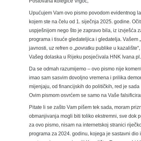
Poštovana kolegice Vrgoč,
Upućujem Vam ovo pismo povodom evidentnog laži
kojem ste na čelu od 1. siječnja 2025. godine. Oč
uspješnijom nego što je zapravo bila, iz izvješća z
programa i tisuće gledateljica i gledatelja. Vašem „o
javnosti, uz refren o „povratku publike u kazalište“,
Vašeg dolaska u Rijeku posjećivala HNK Ivana pl.
Da se odmah razumijemo – ovo pismo nije koment
imao sam sasvim dovoljno vremena i prilika demons
mijenjaju, od financijskih do političkih, red je sa
Ovim pismom osvrćem se samo na Vaše falsificira
Pitate li se zašto Vam pišem tek sada, moram prizna
obmanjivanja mogli biti toliko ekstremni, sve dok
za ovo pismo, nisam na internetskoj stranici rije
programa za 2024. godinu, kojega je sastavni dio i 