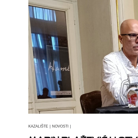
KAZALIŠTE
|
NOVOSTI
|
Marin Blažević u ot