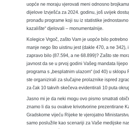
uopće ne moraju vjerovati meni odnosno brojkama 
dijelove Izvješća za 2024. godinu, još uvijek dost
pronađu programe koji su iz statistike jednostavno 
kazalište“ djelovali – monumentalnije.
Kolegice Vrgoč, zašto Vam je uopće bilo potrebno 
manje nego što uistinu jest (dakle 470, a ne 342), i
zapravo bilo (87.594, a ne 68.899)? Zašto ste morali
javnost da se u prvoj godini Vašeg mandata lijepo 
programa s „besplatnim ulazom“ (od 40) u sklopu Rij
ste organizirali za slučajne prolaznike ispred zgra
za čak 10 takvih skečeva evidentirali 10 puta okrug
Jasno mi je da neki mogu ovo pismo smatrati obični
znamo li da su ovakve krivotvorine prezentirane K
Gradskome vijeću Rijeke te vjerojatno Ministarstvu 
samo poslužile kao scenariji za Vaše medijske nast