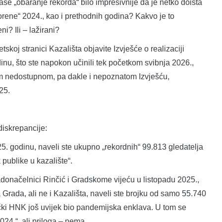
aše „obaranje rekorda“ bilo impresivnije da je netko doista
orene“ 2024., kao i prethodnih godina? Kakvo je to
i? Ili – lažirani?
skoj stranici Kazališta objavite Izvješće o realizaciji
nu, što ste napokon učinili tek početkom svibnja 2026.,
om nedostupnom, pa dakle i nepoznatom Izvješću,
25.
diskrepancije:
25. godinu, naveli ste ukupno „rekordnih“ 99.813 gledatelja
 publike u kazalište“.
onačelnici Rinčić i Gradskome vijeću u listopadu 2025.,
rada, ali ne i Kazališta, naveli ste brojku od samo 55.740
ječki HNK još uvijek bio pandemijska enklava. U tom se
2024.“, ali priloga – nema.