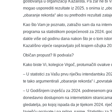
gostovanja u organizaciji Kazališta. Pa zar ne bi V
mogao usporediti rezultate iz 2025. s onima iz „ob
„obaranje rekorda“ ako su prethodni rezultati zatajen
Kao što Vam je poznato, zatražio sam da na internet
programa sa statistikom posjećenosti za 2024. godi
dakle više od godinu dana nakon što je o tom ist
Kazališno vijeće raspravljalo još krajem ožujka 20
Običan propust? Ili podvala?
Kako biste Vi, kolegice Vrgoč, protumačili ovakve 
– U statistici za Vašu prvu riječku intendantsku 20
te tako argumentirali „obaranje rekorda“ i „povratak
– U Godišnjem izvješću za 2024. podnesenom grad
donedavno dostupnom na internetskim stranicama G
gledatelja, po kojoj ispada da je tijekom 2024. ri
Izvješću pozivate i na prilog, naime „Statistiku za 