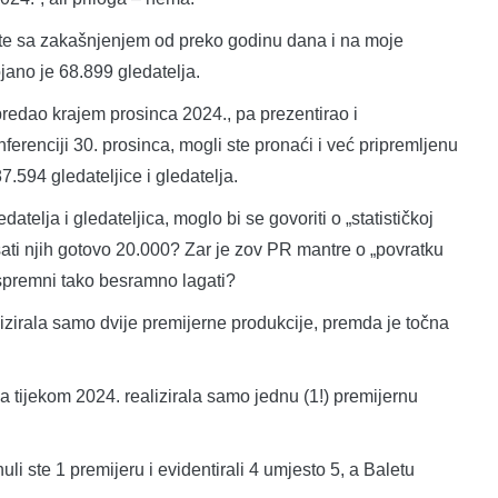
 ste sa zakašnjenjem od preko godinu dana i na moje
ojano je 68.899 gledatelja.
edao krajem prosinca 2024., pa prezentirao i
ferenciji 30. prosinca, mogli ste pronaći i već pripremljenu
.594 gledateljice i gledatelja.
edatelja i gledateljica, moglo bi se govoriti o „statističkoj
isati njih gotovo 20.000? Zar je zov PR mantre o „povratku
i spremni tako besramno lagati?
izirala samo dvije premijerne produkcije, premda je točna
ma tijekom 2024. realizirala samo jednu (1!) premijernu
i ste 1 premijeru i evidentirali 4 umjesto 5, a Baletu