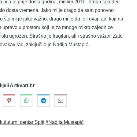
 bila je prije dosta godina, mislim 2011., druga također
rošlo dosta vremena. Jako mi je drago da sam ponovno
što mi je jako važno: drago mi je da je i ovaj rad, koji na
n upravo u prostoru koji je za mnoge mikro-zajednice
slu ugrožen. Strašno je fragilan, ali i strašno važan. Zato
ovakav rad, zaključila je Nadija Mustapić.
dijeli Artkvart.hr
kuluturni centar Split
#Nadija Mustapić