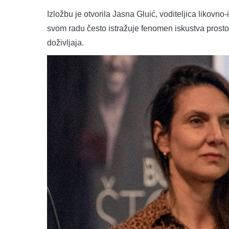
Izložbu je otvorila Jasna Gluić, voditeljica likov
svom radu često istražuje fenomen iskustva prost
doživljaja.