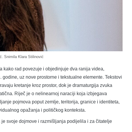
. Snimila Klara Stilinović
la kako rad povezuje i objedinjuje dva ranija videa,
19. godine, uz nove prostorne i tekstualne elemente. Tekstovi
ravaju kretanje kroz prostor, dok je dramaturgija zvuka
tatična. Riječ je o nelinearnoj naraciji koja izbjegava
anje pojmova poput zemlje, teritorija, granice i identiteta,
ividualnog opažanja i političkog konteksta.
e svoje dojmove i razmišljanja podijelila i za čitatelje