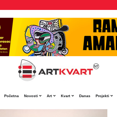
Početna
Novosti
Art
Kvart
Danas
Projekti