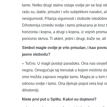
tamo. Netko drugi stalno ostaje ovdje jer se boji ot
radu su, dakle, prisutni i vrlo subjektivni narativi, a
nesigurnosti. Pitanja sigurnosti i slobode istodob
Dihotomija između ovdje i tamo prikazana je kroz t
horizonta i kopna, a drugi s kopna, iz vojnih prom
ponovno skriva. Ti akteri, jedni i drugi, traže se, al
Simbol magle ovdje je vrlo prisutan, i kao povez
jasno slobodu?
–
Točno. U magli postoji paradoks. Ona nas osvješt
negira. Omogućuje taj trenutak u kojem mislimo d
smo možda zapravo negdje tamo. Magla je u tom smis
odnosu ovdje i tamo. Ona djeluje poput vela koji r
dihotomiji.
Niste prvi put u Splitu. Kakvi su dojmovi?