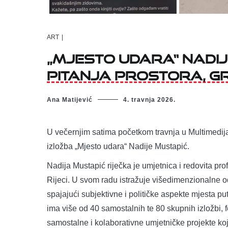
ART
|
„Mjesto udara“ Nadi
pitanja prostora, gr
Ana Matijević
4. travnja 2026.
U večernjim satima početkom travnja u Multimedij
izložba „Mjesto udara“ Nadije Mustapić.
Nadija Mustapić riječka je umjetnica i redovita pro
Rijeci. U svom radu istražuje višedimenzionalne od
spajajući subjektivne i političke aspekte mjesta 
ima više od 40 samostalnih te 80 skupnih izložbi, f
samostalne i kolaborativne umjetničke projekte ko