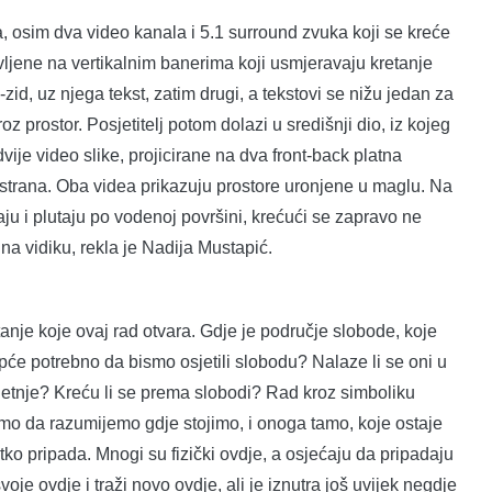
a, osim dva video kanala i 5.1 surround zvuka koji se kreće
avljene na vertikalnim banerima koji usmjeravaju kretanje
-zid, uz njega tekst, zatim drugi, a tekstovi se nižu jedan za
z prostor. Posjetitelj potom dolazi u središnji dio, iz kojeg
vije video slike, projicirane na dva front-back platna
 strana. Oba videa prikazuju prostore uronjene u maglu. Na
u i plutaju po vodenoj površini, krećući se zapravo ne
 na vidiku, rekla je Nadija Mustapić.
tanje koje ovaj rad otvara. Gdje je područje slobode, koje
opće potrebno da bismo osjetili slobodu? Nalaze li se oni u
jetnje? Kreću li se prema slobodi? Rad kroz simboliku
imo da razumijemo gdje stojimo, i onoga tamo, koje ostaje
ko pripada. Mnogi su fizički ovdje, a osjećaju da pripadaju
oje ovdje i traži novo ovdje, ali je iznutra još uvijek negdje