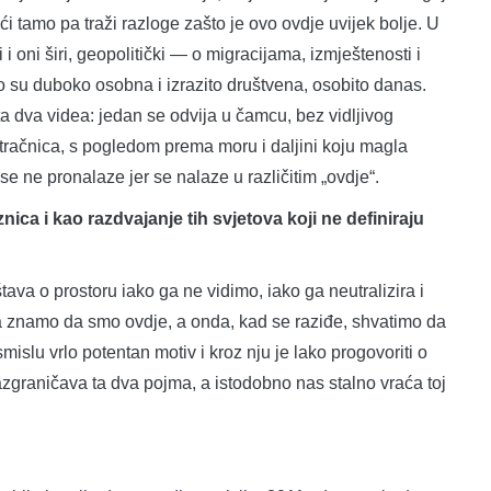
ići tamo pa traži razloge zašto je ovo ovdje uvijek bolje. U
li i oni širi, geopolitički — o migracijama, izmještenosti i
no su duboko osobna i izrazito društvena, osobito danas.
a dva videa: jedan se odvija u čamcu, bez vidljivog
atračnica, s pogledom prema moru i daljini koju magla
i se ne pronalaze jer se nalaze u različitim „ovdje“.
nica i kao razdvajanje tih svjetova koji ne definiraju
ava o prostoru iako ga ne vidimo, iako ga neutralizira i
a znamo da smo ovdje, a onda, kad se raziđe, shvatimo da
lu vrlo potentan motiv i kroz nju je lako progovoriti o
azgraničava ta dva pojma, a istodobno nas stalno vraća toj