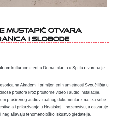
je Mustapić otvara
anica i slobode
alnom kulturnom centru Doma mladih u Splitu otvorena je
fesorica na Akademiji primijenjenih umjetnosti Sveučilišta u
nose prostora kroz prostorne video i audio instalacije,
putem proširenog audiovizualnog dokumentarizma. Iza sebe
estivala i prikazivanja u Hrvatskoj i inozemstvu, a ostvaruje
ji naglašavaju fenomenološko iskustvo gledatelja.