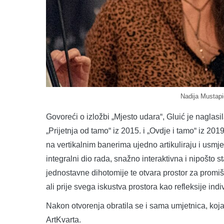
Nadija Mustapić
Govoreći o izložbi „Mjesto udara“, Gluić je naglasi
„Prijetnja od tamo“ iz 2015. i „Ovdje i tamo“ iz 20
na vertikalnim banerima ujedno artikuliraju i usmje
integralni dio rada, snažno interaktivna i nipošto s
jednostavne dihotomije te otvara prostor za promišlj
ali prije svega iskustva prostora kao refleksije ind
Nakon otvorenja obratila se i sama umjetnica, koja j
ArtKvarta.