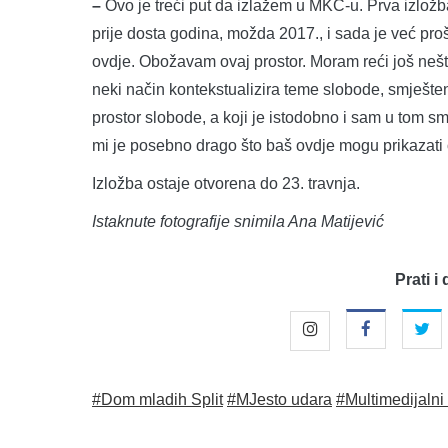
–
Ovo je treći put da izlažem u MKC-u. Prva izložba
prije dosta godina, možda 2017., i sada je već p
ovdje. Obožavam ovaj prostor. Moram reći još nešto 
neki način kontekstualizira teme slobode, smješte
prostor slobode, a koji je istodobno i sam u tom smi
mi je posebno drago što baš ovdje mogu prikazati 
Izložba ostaje otvorena do 23. travnja.
Istaknute fotografije snimila Ana Matijević
Prati i 
#Dom mladih Split
#MJesto udara
#Multimedijalni 