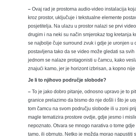
–
Ovaj rad je prostorna audio-video instalacija koj
kroz prostor, uključuje i tekstualne elemente post
posjetitelja. Na ulazu u prostor nalazi se prvi video
drugim i na neki su način smjerokaz tog kretanja kro
se najbolje čuje surround zvuk i gdje je uronjen u d
postavljena tako da se video može gledati sa svih
jednom se nalaze protagonisti u čamcu, kako veslaj
znajući kamo, jer je horizont izbrisan, a kopno nije
Je li to njihovo područje slobode?
–
To je jako dobro pitanje, odnosno upravo je to pi
granice prelazimo da bismo do nje došli i što je u
tom čamcu na svom području slobode ili u zoni pri
magle tematizira prostore ovdje, gdje jesmo i misl
nepoznato. Otvara se mnogo narativa o tome gdje t
tamo, ili obrnuto. Netko je možda morao napustiti sv