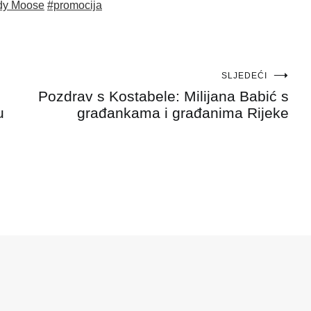
dy Moose
#promocija
SLJEDEĆI
Pozdrav s Kostabele: Milijana Babić s
u
građankama i građanima Rijeke