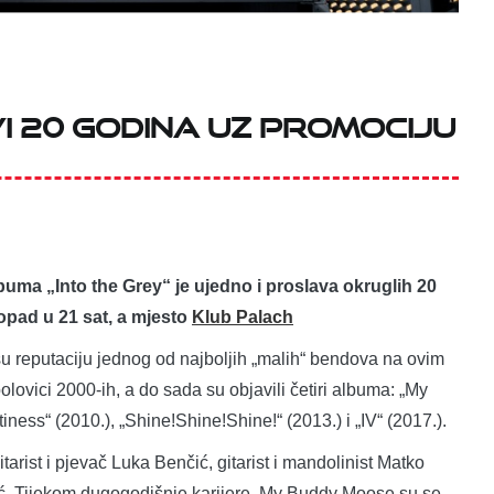
i 20 godina uz promociju
uma „Into the Grey“ je ujedno i proslava okruglih 20
topad u 21 sat, a mjesto
Klub Palach
su reputaciju jednog od najboljih „malih“ bendova na ovim
lovici 2000-ih, a do sada su objavili četiri albuma: „My
ess“ (2010.), „Shine!Shine!Shine!“ (2013.) i „IV“ (2017.).
rist i pjevač Luka Benčić, gitarist i mandolinist Matko
vić. Tijekom dugogodišnje karijere, My Buddy Moose su se