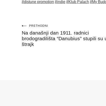
#distune promotion
#indie
#Klub Palach
#My Bud
Navigacija
PRETHODNI
Na današnji dan 1911. radnici
objava
brodogradilišta “Danubius” stupili su 
štrajk