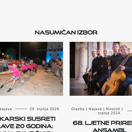
Nasumičan izbor
Najava
29. srpnja 2026.
Glazba
|
Najava
|
Novosti
|
srpnja 2024.
karski susreti
68. Ljetne prire
ave 20 godina:
Ansambl