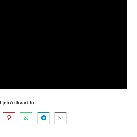
dijeli Artkvart.hr