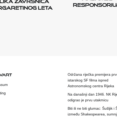
lika završnica
Responsori
garetinog leta
KVART
Održana riječka premijera pr
istarskog SF filma ispred
ssum
Astronomskog centra Rijeka
ting
Na današnji dan 1946. NK Rij
odigrao je prvu utakmicu
Biti ili ne biti glumac: Šušljik i
između Shakespearea, sumnje