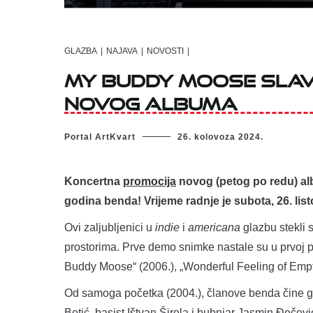
GLAZBA
|
NAJAVA
|
NOVOSTI
|
My Buddy Moose slav
novog albuma
Portal ArtKvart
26. kolovoza 2024.
Koncertna
promocija
novog (petog po redu) alb
godina benda! Vrijeme radnje je subota, 26. lis
Ovi zaljubljenici u
indie
i
americana
glazbu stekli 
prostorima. Prve demo snimke nastale su u prvoj po
Buddy Moose“ (2006.), „Wonderful Feeling of Emptin
Od samoga početka (2004.), članove benda čine gita
Botić, basist Ištvan Širola i bubnjar Jasmin Đeče