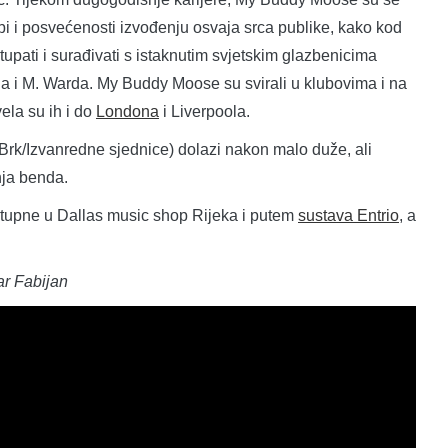
bi i posvećenosti izvođenju osvaja srca publike, kako kod
stupati i surađivati s istaknutim svjetskim glazbenicima
i M. Warda. My Buddy Moose su svirali u klubovima i na
ela su ih i do
Londona
i Liverpoola.
 Brk/Izvanredne sjednice) dolazi nakon malo duže, ali
nja benda.
ostupne u Dallas music shop Rijeka i putem
sustava Entrio
, a
ar Fabijan