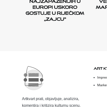
najzapaženijih u
Ve
Europi uskoro
Mar
gostuje u riječkom
„Zajcu“
ART 
Impre
Marke
Artkvart prati, objavljuje, analizira,
komentira i kritizira kulturnu scenu.