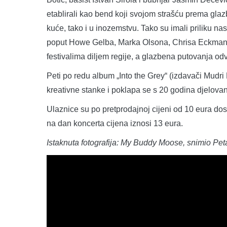
etablirali kao bend koji svojom strašću prema glaz
kuće, tako i u inozemstvu. Tako su imali priliku na
poput Howe Gelba, Marka Olsona, Chrisa Eckmana 
festivalima diljem regije, a glazbena putovanja odv
Peti po redu album „Into the Grey“ (izdavači Mudri
kreativne stanke i poklapa se s 20 godina djelova
Ulaznice su po pretprodajnoj cijeni od 10 eura d
na dan koncerta cijena iznosi 13 eura.
Istaknuta fotografija: My Buddy Moose, snimio Pet