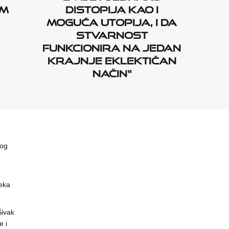
um
distopija kao i
moguća utopija, i da
stvarnost
funkcionira na jedan
krajnje eklektičan
način“
vog
eka
 Šivak
 i