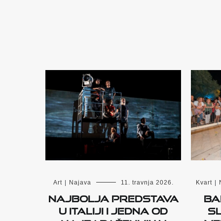
Art
|
Najava
11. travnja 2026.
Kvart
|
Najbolja predstava
Ba
u Italiji i jedna od
sl