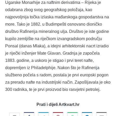
Ugarske Monarhije za naftnim derivatima – Rijeka je
odabrana zbog svog geografskog položaja, kao
najpovoljnija točka izlaska mađarskoga gospodarstva na
more. Tako je 1882. u Budimpešti osnovano dioničko
društvo Rafinerija mineralnog ulja. Društvo je iste godine
kupilo zemljište na riječkom izvangradskom području
Ponsal (danas Mlaka), a idejni arhitektonski nacrt izradio
je riječki inženjer Mate Glavan. Gradnja je započela
1883. godine, a uskoro je stigao i prvi teret nafte,
dopremljen iz Philadelphije. Nakon što je Rafinerija
službeno počela s radom, postala je prvi europski pogon
za preradu nafte na industrijski način. Zapošljavala je oko
300 radnika, te je prvi proizvod bio rasvjetni petrolej.
Prati i dijeli Artkvart.hr