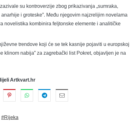
izazivale su kontroverzije zbog prikazivanja „sumraka,
a, anarhije i groteske”. Među njegovim najzrelijim novelama
va novelistika kombinira feljtonske elemente i analitičke
iževne trendove koji će se tek kasnije pojaviti u europskoj
se klinom nabija” za zagrebački list Pokret, objavljen je na
dijeli Artkvart.hr
#Rijeka