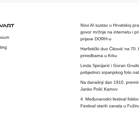
KVART
Novi AI sustav u Hrvatskoj prat
govor mržnje na internetu i pr
ssum
prijave DORH-u
ting
Harfistički duo Ćiković na 70.
priredbama u Krku
Linda Spicijarić i Goran Grudi
pobjednici srpanjskog foto nat
Na današnji dan 1910. premin
Janko Polić Kamov
4. Međunarodni festival foklora
Festival starih zanata u Fuži