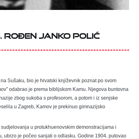
. rođen Janko Polić
na Sušaku, bio je hrvatski književnik poznat po svom
mov” odabrao je prema biblijskom Kamu. Njegova buntovna
mnazije zbog sukoba s profesorom, a potom i iz senjske
reselila u Zagreb, Kamov je prekinuo gimnazijsko
g sudjelovanja u protukhuenovskim demonstracijama i
u, ubrzo je počeo sanjati o odlasku. Godine 1904. putovao