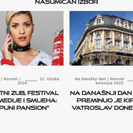
Nasumičan izbor
|
Novosti
|
12. ožujka
Na današnji dan
|
Novosti
2024.
kolovoza 2025.
tni zub, festival
Na današnji dan 
edije i smijeha:
preminuo je ki
„Puni pansion“
Vatroslav Done