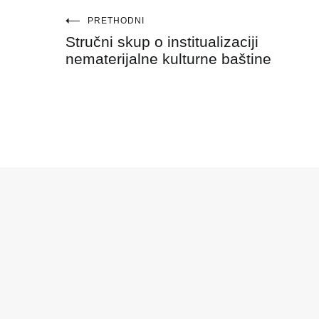
Navigacija
PRETHODNI
Stručni skup o institualizaciji
objava
nematerijalne kulturne baštine