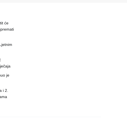
it će
ipremati
 Ljetnim
ć
ječaja
uo je
 i 2.
nama