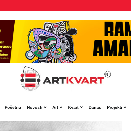
Početna
Novosti
Art
Kvart
Danas
Projekti