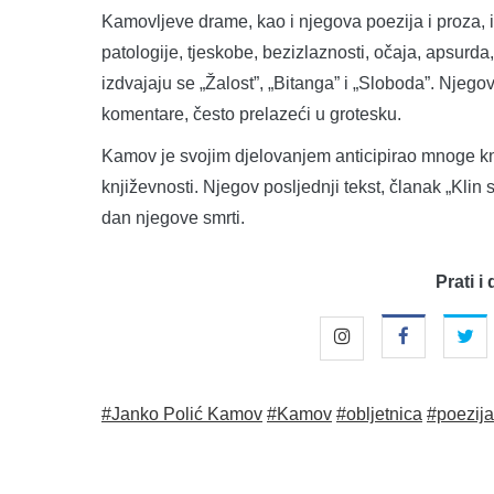
Kamovljeve drame, kao i njegova poezija i proza, 
patologije, tjeskobe, bezizlaznosti, očaja, apsurd
izdvajaju se „Žalost”, „Bitanga” i „Sloboda”. Njego
komentare, često prelazeći u grotesku.
Kamov je svojim djelovanjem anticipirao mnoge knj
književnosti. Njegov posljednji tekst, članak „Klin 
dan njegove smrti.
Prati i 
#Janko Polić Kamov
#Kamov
#obljetnica
#poezija