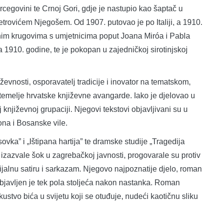
cegovini te Crnoj Gori, gdje je nastupio kao šaptač u
rovićem Njegošem. Od 1907. putovao je po Italiji, a 1910.
dnim krugovima s umjetnicima poput Joana Miróa i Pabla
1910. godine, te je pokopan u zajedničkoj sirotinjskoj
ževnosti, osporavatelj tradicije i inovator na tematskom,
 temelje hrvatske književne avangarde. Iako je djelovao u
književnoj grupaciji. Njegovi tekstovi objavljivani su u
na i Bosanske vile.
ka” i „Ištipana hartija” te dramske studije „Tragedija
 izazvale šok u zagrebačkoj javnosti, progovarale su protiv
ijalnu satiru i sarkazam. Njegovo najpoznatije djelo, roman
objavljen je tek pola stoljeća nakon nastanka. Roman
kustvo bića u svijetu koji se otuđuje, nudeći kaotičnu sliku