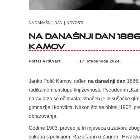
NA DANAŠNJI DAN
|
NOVOSTI
Na današnji dan 1886
Kamov
Portal ArtKvart
17. studenoga 2024.
Janko Polić Kamov, rođen
na današnji dan
1886. 
radikalnom pristupu književnosti. Pseudonim „Ka
narav brzo se očitovala; izbačen je iz sušačke gi
gimnazije i konvikta. Nakon što se obitelj 1902. p
obrazovanje.
Godine 1903. proveo je tri mjeseca u zatvoru zbo
sukoba s policijom. Razočaran u Zagreb i Hrvatsk