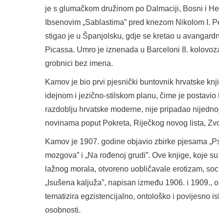
je s glumačkom družinom po Dalmaciji, Bosni i Her
Ibsenovim „Sablastima” pred knezom Nikolom I. Pet
stigao je u Španjolsku, gdje se kretao u avangar
Picassa. Umro je iznenada u Barceloni 8. kolovoza 
grobnici bez imena.
Kamov je bio prvi pjesnički buntovnik hrvatske knji
idejnom i jezično-stilskom planu, čime je postavio
razdoblju hrvatske moderne, nije pripadao nijednoj 
novinama poput Pokreta, Riječkog novog lista, Zvo
Kamov je 1907. godine objavio zbirke pjesama „Psov
mozgova” i „Na rođenoj grudi”. Ove knjige, koje su
lažnog morala, otvoreno uobličavale erotizam, soc
„Isušena kaljuža”, napisan između 1906. i 1909., 
tematizira egzistencijalno, ontološko i povijesno is
osobnosti.