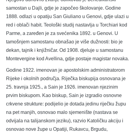
samostan u Dajli, gdje je započeo školovanje. Godine
1888. odlazi u opatiju San Giuliano u Genovi, gdje ulazi u
red i oblači habit. Teološki studij nastavlja u Torchiari kod
Parme, a zaređen je za svećenika 1892. u Genovi. U
tamošnjem samostanu obnašao je više dužnosti: bio je
dekan, tajnik i knjižničar. Od 1908. djeluje u samostanu
Montevergine kod Avellina, gdje postaje magistar novaka.
Godine 1922. imenovan je apostolskim administratorom
Rijeke i okolnih područja. Riječka biskupija osnovana je
25. travnja 1925., a Sain je 1926. imenovan njezinim
prvim biskupom. Kao biskup, Sain je izgradio osnovne
crkvene strukture: podijelio je dotada jedinu riječku župu
na pet manjih, osnovao malo sjemenište (nastava se
odvijala na talijanskom jeziku), razvio Katoličku akciju i
osnovao nove župe u Opatiji, Rukavcu, Brgudu,