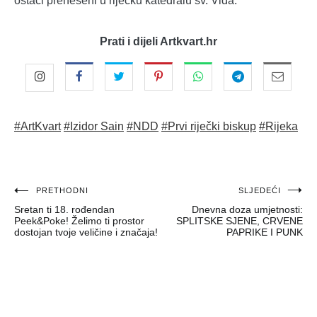
ostaci preneseni u riječku katedralu sv. Vida.
Prati i dijeli Artkvart.hr
#ArtKvart
#Izidor Sain
#NDD
#Prvi riječki biskup
#Rijeka
Navigacija
PRETHODNI
SLJEDEĆI
Sretan ti 18. rođendan
Dnevna doza umjetnosti:
objava
Peek&Poke! Želimo ti prostor
SPLITSKE SJENE, CRVENE
dostojan tvoje veličine i značaja!
PAPRIKE I PUNK