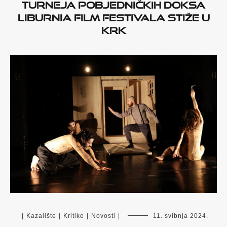
Turneja pobjedničkih doksa
Liburnia Film Festivala stiže u
Krk
|
Kazalište
|
Kritike
|
Novosti
|
11. svibnja 2024.