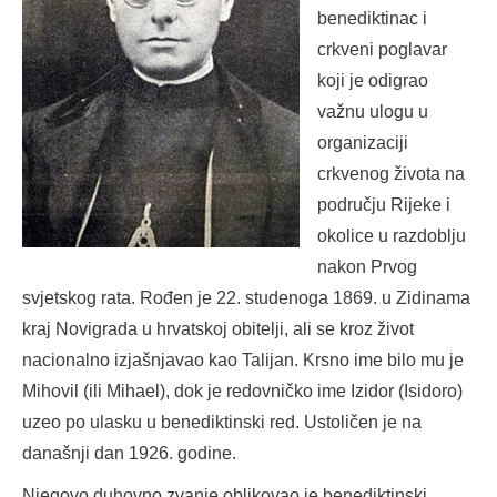
benediktinac i
crkveni poglavar
koji je odigrao
važnu ulogu u
organizaciji
crkvenog života na
području Rijeke i
okolice u razdoblju
nakon Prvog
svjetskog rata. Rođen je 22. studenoga 1869. u Zidinama
kraj Novigrada u hrvatskoj obitelji, ali se kroz život
nacionalno izjašnjavao kao Talijan. Krsno ime bilo mu je
Mihovil (ili Mihael), dok je redovničko ime Izidor (Isidoro)
uzeo po ulasku u benediktinski red. Ustoličen je na
današnji dan 1926. godine.
Njegovo duhovno zvanje oblikovao je benediktinski