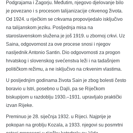
Podgrajama i Zagorju. Međutim, njegovo djelovanje bilo
je povezano i s procesom talijanizacije crkvenog života.
Od 1924. u riječkim se crkvama propovijedalo isključivo
na talijanskom jeziku. Posljednja misa na
staroslavenskom služena je još 1919. u zbornoj crkvi. Uz
Saina, odgovornost za ove procese snosi i njegov
nasljednik Antonio Santin. Dio odgovornosti za progon
hrvatskog i slovenskog svećenstva leži i na tadašnjem
političkom režimu, a ne isključivo na crkvenim vlastima.
U posljednjim godinama života Sain je zbog bolesti često
boravio u Istri, posebno u Dajli, pa se Riječkom
biskupijom u razdoblju 1930.–1931. upravljalo praktički
izvan Rijeke.
Preminuo je 28. siječnja 1932. u Rijeci. Najprije je
pokopan na groblju Kozala, a 1933. njegovi su posmrtni