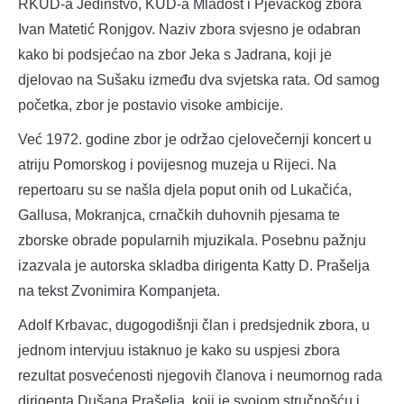
RKUD-a Jedinstvo, KUD-a Mladost i Pjevačkog zbora
Ivan Matetić Ronjgov. Naziv zbora svjesno je odabran
kako bi podsjećao na zbor Jeka s Jadrana, koji je
djelovao na Sušaku između dva svjetska rata. Od samog
početka, zbor je postavio visoke ambicije.
Već 1972. godine zbor je održao cjelovečernji koncert u
atriju Pomorskog i povijesnog muzeja u Rijeci. Na
repertoaru su se našla djela poput onih od Lukačića,
Gallusa, Mokranjca, crnačkih duhovnih pjesama te
zborske obrade popularnih mjuzikala. Posebnu pažnju
izazvala je autorska skladba dirigenta Katty D. Prašelja
na tekst Zvonimira Kompanjeta.
Adolf Krbavac, dugogodišnji član i predsjednik zbora, u
jednom intervjuu istaknuo je kako su uspjesi zbora
rezultat posvećenosti njegovih članova i neumornog rada
dirigenta Dušana Prašelja, koji je svojom stručnošću i