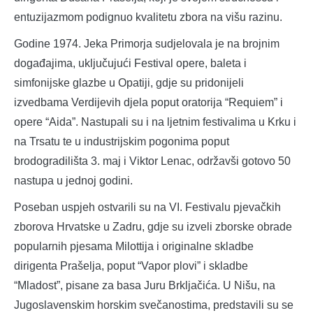
entuzijazmom podignuo kvalitetu zbora na višu razinu.
Godine 1974. Jeka Primorja sudjelovala je na brojnim
događajima, uključujući Festival opere, baleta i
simfonijske glazbe u Opatiji, gdje su pridonijeli
izvedbama Verdijevih djela poput oratorija “Requiem” i
opere “Aida”. Nastupali su i na ljetnim festivalima u Krku i
na Trsatu te u industrijskim pogonima poput
brodogradilišta 3. maj i Viktor Lenac, održavši gotovo 50
nastupa u jednoj godini.
Poseban uspjeh ostvarili su na VI. Festivalu pjevačkih
zborova Hrvatske u Zadru, gdje su izveli zborske obrade
popularnih pjesama Milottija i originalne skladbe
dirigenta Prašelja, poput “Vapor plovi” i skladbe
“Mladost”, pisane za basa Juru Brkljačića. U Nišu, na
Jugoslavenskim horskim svečanostima, predstavili su se