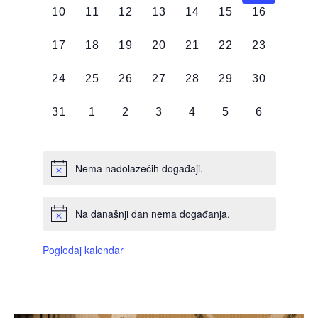
0
0
0
0
0
0
0
10
11
12
13
14
15
16
DOGAĐAJI,
DOGAĐAJI,
DOGAĐAJI,
DOGAĐAJI,
DOGAĐAJI,
DOGAĐAJI,
DOGAĐAJI
0
0
0
0
0
0
0
17
18
19
20
21
22
23
DOGAĐAJI,
DOGAĐAJI,
DOGAĐAJI,
DOGAĐAJI,
DOGAĐAJI,
DOGAĐAJI,
DOGAĐAJI
0
0
0
0
0
0
0
24
25
26
27
28
29
30
DOGAĐAJI,
DOGAĐAJI,
DOGAĐAJI,
DOGAĐAJI,
DOGAĐAJI,
DOGAĐAJI,
DOGAĐAJI
0
0
0
0
0
0
0
31
1
2
3
4
5
6
DOGAĐAJI,
DOGAĐAJI,
DOGAĐAJI,
DOGAĐAJI,
DOGAĐAJI,
DOGAĐAJI,
DOGAĐAJI
Nema nadolazećih događaji.
Na današnji dan nema događanja.
Pogledaj kalendar