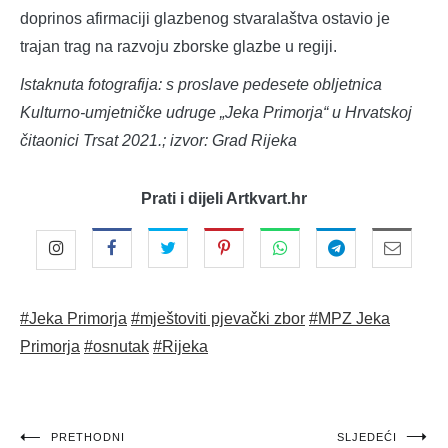
doprinos afirmaciji glazbenog stvaralaštva ostavio je
trajan trag na razvoju zborske glazbe u regiji.
Istaknuta fotografija: s proslave pedesete obljetnica
Kulturno-umjetničke udruge „Jeka Primorja“ u Hrvatskoj
čitaonici Trsat 2021.; izvor: Grad Rijeka
Prati i dijeli Artkvart.hr
#Jeka Primorja
#mještoviti pjevački zbor
#MPZ Jeka
Primorja
#osnutak
#Rijeka
Navigacija
PRETHODNI
SLJEDEĆI