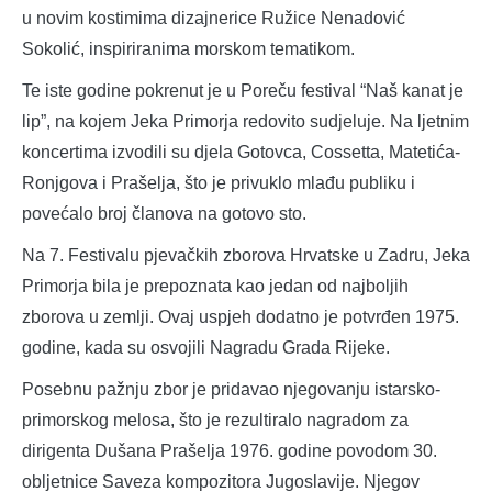
u novim kostimima dizajnerice Ružice Nenadović
Sokolić, inspiriranima morskom tematikom.
Te iste godine pokrenut je u Poreču festival “Naš kanat je
lip”, na kojem Jeka Primorja redovito sudjeluje. Na ljetnim
koncertima izvodili su djela Gotovca, Cossetta, Matetića-
Ronjgova i Prašelja, što je privuklo mlađu publiku i
povećalo broj članova na gotovo sto.
Na 7. Festivalu pjevačkih zborova Hrvatske u Zadru, Jeka
Primorja bila je prepoznata kao jedan od najboljih
zborova u zemlji. Ovaj uspjeh dodatno je potvrđen 1975.
godine, kada su osvojili Nagradu Grada Rijeke.
Posebnu pažnju zbor je pridavao njegovanju istarsko-
primorskog melosa, što je rezultiralo nagradom za
dirigenta Dušana Prašelja 1976. godine povodom 30.
obljetnice Saveza kompozitora Jugoslavije. Njegov