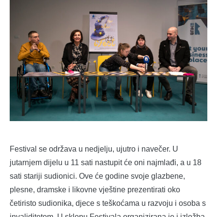
Festival se održava u nedjelju, ujutro i navečer. U
jutarnjem dijelu u 11 sati nastupit će oni najmlađi, a u 18
sati stariji sudionici. Ove će godine svoje glazbene,
plesne, dramske i likovne vještine prezentirati oko
četiristo sudionika, djece s teškoćama u razvoju i osoba s
invaliditetom. U sklopu Festivala organizirana je i izložba