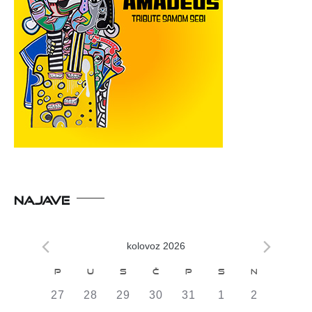
NAJAVE
kolovoz 2026
Kalendar
P
U
S
Č
P
S
N
od
0
0
0
0
0
0
0
27
28
29
30
31
1
2
DOGAĐAJI,
DOGAĐAJI,
DOGAĐAJI,
DOGAĐAJI,
DOGAĐAJI,
DOGAĐAJI,
DOGAĐAJI