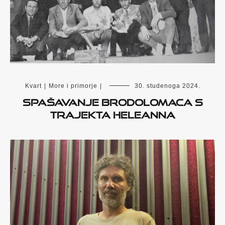
Kvart
|
More i primorje
|
30. studenoga 2024.
Spašavanje brodolomaca s
trajekta Heleanna