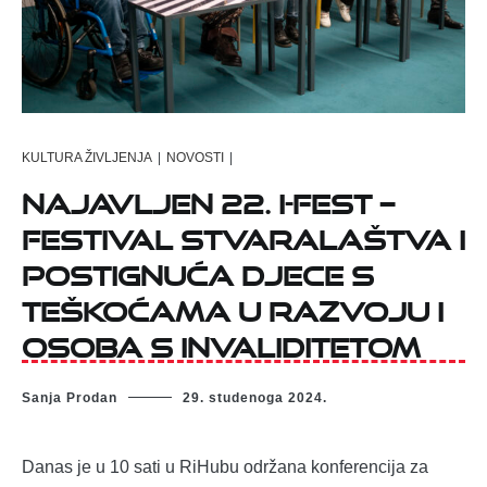
KULTURA ŽIVLJENJA
|
NOVOSTI
|
Najavljen 22. i-Fest –
Festival stvaralaštva i
postignuća djece s
teškoćama u razvoju i
osoba s invaliditetom
Sanja Prodan
29. studenoga 2024.
Danas je u 10 sati u RiHubu održana konferencija za