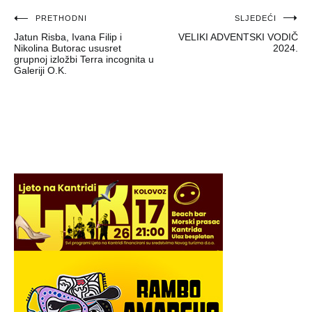
Navigacija
PRETHODNI
SLJEDEĆI
Jatun Risba, Ivana Filip i
VELIKI ADVENTSKI VODIČ
objava
Nikolina Butorac ususret
2024.
grupnoj izložbi Terra incognita u
Galeriji O.K.