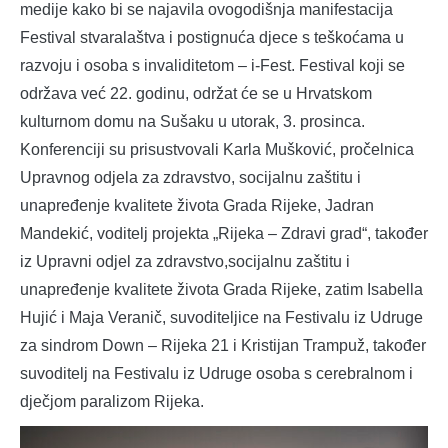
medije kako bi se najavila ovogodišnja manifestacija
Festival stvaralaštva i postignuća djece s teškoćama u
razvoju i osoba s invaliditetom – i-Fest. Festival koji se
održava već 22. godinu, održat će se u Hrvatskom
kulturnom domu na Sušaku u utorak, 3. prosinca.
Konferenciji su prisustvovali Karla Mušković, pročelnica
Upravnog odjela za zdravstvo, socijalnu zaštitu i
unapređenje kvalitete života Grada Rijeke, Jadran
Mandekić, voditelj projekta „Rijeka – Zdravi grad“, također
iz Upravni odjel za zdravstvo,socijalnu zaštitu i
unapređenje kvalitete života Grada Rijeke, zatim Isabella
Hujić i Maja Veranič, suvoditeljice na Festivalu iz Udruge
za sindrom Down – Rijeka 21 i Kristijan Trampuž, također
suvoditelj na Festivalu iz Udruge osoba s cerebralnom i
dječjom paralizom Rijeka.