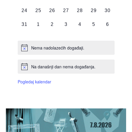
DOGAĐAJI,
DOGAĐAJI,
DOGAĐAJI,
DOGAĐAJI,
DOGAĐAJI,
DOGAĐAJI,
DOGAĐAJI
0
0
0
0
0
0
0
24
25
26
27
28
29
30
DOGAĐAJI,
DOGAĐAJI,
DOGAĐAJI,
DOGAĐAJI,
DOGAĐAJI,
DOGAĐAJI,
DOGAĐAJI
0
0
0
0
0
0
0
31
1
2
3
4
5
6
DOGAĐAJI,
DOGAĐAJI,
DOGAĐAJI,
DOGAĐAJI,
DOGAĐAJI,
DOGAĐAJI,
DOGAĐAJI
Nema nadolazećih događaji.
Na današnji dan nema događanja.
Pogledaj kalendar