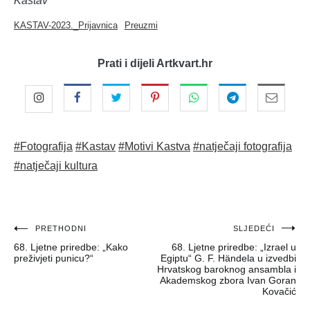
Kastav
KASTAV-2023._Prijavnica
Preuzmi
Prati i dijeli Artkvart.hr
#Fotografija
#Kastav
#Motivi Kastva
#natječaji fotografija
#natječaji kultura
Navigacija
PRETHODNI
SLJEDEĆI
68. Ljetne priredbe: „Kako
68. Ljetne priredbe: „Izrael u
objava
preživjeti punicu?“
Egiptu“ G. F. Händela u izvedbi
Hrvatskog baroknog ansambla i
Akademskog zbora Ivan Goran
Kovačić