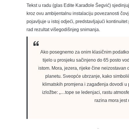
Tekst u radu (glas Edite Karađole Šegvić) sjedinjuje
kroz ovu ambijentalnu instalaciju povezanosti čovje
pojavljuje u istoj odjeći, predstavljajući kontinuite
rad rezultat višegodišnjeg snimanja.
Ako posegnemo za onim klasičnim podatkom 
tijelo u prosjeku sačinjeno do 65 posto v
istom. Mora, jezera, rijeke čine neizostava
planetu. Sveopće ubrzanje, kako simbolički
klimatskih promjena i zagađenja dovodi u p
izložbe: „…tope se ledenjaci, rastu atmosfe
razina mora jest 