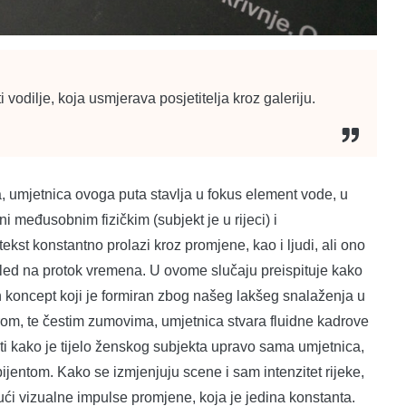
 vodilje, koja usmjerava posjetitelja kroz galeriju.
, umjetnica ovoga puta stavlja u fokus element vode, u
ni međusobnim fizičkim (subjekt je u rijeci) i
st konstantno prolazi kroz promjene, kao i ljudi, ali ono
gled na protok vremena. U ovome slučaju preispituje kako
n koncept koji je formiran zbog našeg lakšeg snalaženja u
om, te čestim zumovima, umjetnica stvara fluidne kadrove
i kako je tijelo ženskog subjekta upravo sama umjetnica,
entom. Kako se izmjenjuju scene i sam intenzitet rijeke,
ajući vizualne impulse promjene, koja je jedina konstanta.