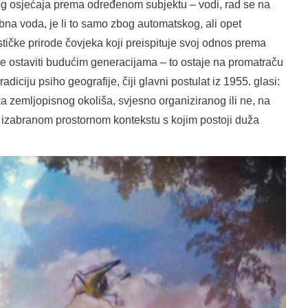
nog osjećaja prema određenom subjektu – vodi, rad se na
bna voda, je li to samo zbog automatskog, ali opet
stičke prirode čovjeka koji preispituje svoj odnos prema
 ostaviti budućim generacijama – to ostaje na promatraču
diciju psiho geografije, čiji glavni postulat iz 1955. glasi:
a zemljopisnog okoliša, svjesno organiziranog ili ne, na
u izabranom prostornom kontekstu s kojim postoji duža