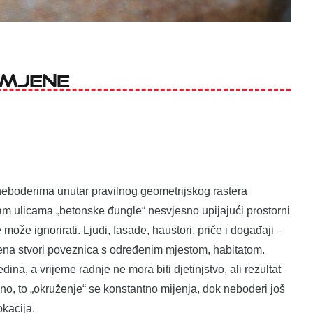
omjene
eboderima unutar pravilnog geometrijskog rastera
am ulicama „betonske đungle“ nesvjesno upijajući prostorni
e može ignorirati. Ljudi, fasade, haustori, priče i događaji –
mena stvori poveznica s određenim mjestom, habitatom.
ina, a vrijeme radnje ne mora biti djetinjstvo, ali rezultat
tično, to „okruženje“ se konstantno mijenja, dok neboderi još
okacija.