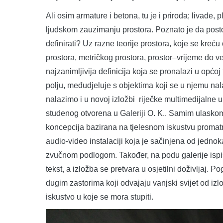
Ali osim armature i betona, tu je i priroda; livade
ljudskom zauzimanju prostora. Poznato je da postoj
definirati? Uz razne teorije prostora, koje se kre
prostora, metričkog prostora, prostor–vrijeme do ve
najzanimljivija definicija koja se pronalazi u općoj
polju, međudjeluje s objektima koji se u njemu nala
nalazimo i u novoj izložbi riječke multimedijalne u
studenog otvorena u Galeriji O. K.. Samim ulaskom u
koncepcija bazirana na tjelesnom iskustvu promatra
audio-video instalaciji koja je sačinjena od jedn
zvučnom podlogom. Također, na podu galerije ispi
tekst, a izložba se pretvara u osjetilni doživljaj.
dugim zastorima koji odvajaju vanjski svijet od i
iskustvo u koje se mora stupiti.