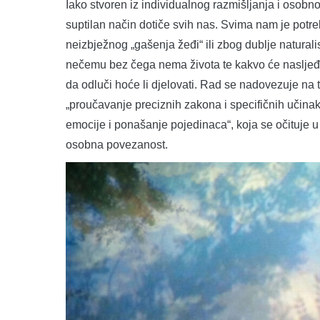
Iako stvoren iz individualnog razmišljanja i osob
suptilan način dotiče svih nas. Svima nam je potre
neizbježnog „gašenja žeđi“ ili zbog dublje naturali
nečemu bez čega nema života te kakvo će nasljeđe
da odluči hoće li djelovati. Rad se nadovezuje na tra
„proučavanje preciznih zakona i specifičnih učinak
emocije i ponašanje pojedinaca“, koja se očituje 
osobna povezanost.