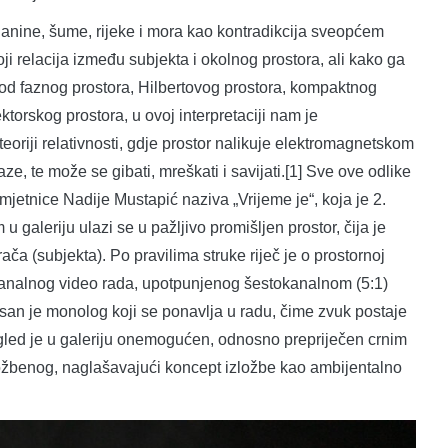
, planine, šume, rijeke i mora kao kontradikcija sveopćem
i relacija između subjekta i okolnog prostora, ali kako ga
ću od faznog prostora, Hilbertovog prostora, kompaktnog
ktorskog prostora, u ovoj interpretaciji nam je
 teoriji relativnosti, gdje prostor nalikuje elektromagnetskom
ze, te može se gibati, mreškati i savijati.[1] Sve ove odlike
mjetnice Nadije Mustapić naziva „Vrijeme je“, koja je 2.
 galeriju ulazi se u pažljivo promišljen prostor, čija je
ča (subjekta). Po pravilima struke riječ je o prostornoj
okanalnog video rada, upotpunjenog šestokanalnom (5:1)
san je monolog koji se ponavlja u radu, čime zvuk postaje
 Pogled je u galeriju onemogućen, odnosno prepriječen crnim
zložbenog, naglašavajući koncept izložbe kao ambijentalno