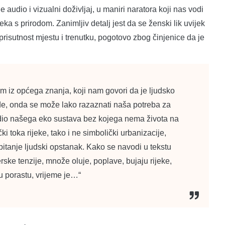
 audio i vizualni doživljaj, u maniri naratora koji nas vodi
ka s prirodom. Zanimljiv detalj jest da se ženski lik uvijek
t prisutnost mjestu i trenutku, pogotovo zbog činjenice da je
iz općega znanja, koji nam govori da je ljudsko
ode, onda se može lako razaznati naša potreba za
n dio našega eko sustava bez kojega nema života na
 toka rijeke, tako i ne simbolički urbanizacije,
itanje ljudski opstanak. Kako se navodi u tekstu
rske tenzije, množe oluje, poplave, bujaju rijeke,
u porastu, vrijeme je…“