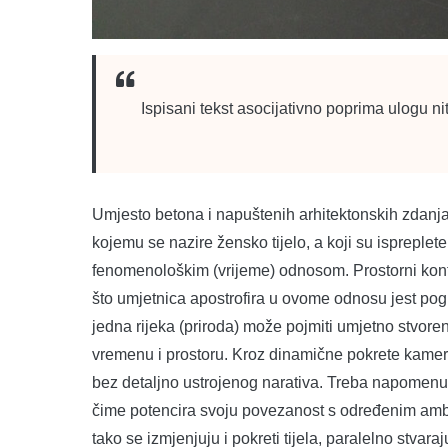
Ispisani tekst asocijativno poprima ulogu niti
Umjesto betona i napuštenih arhitektonskih zdanja
kojemu se nazire žensko tijelo, a koji su ispreplete
fenomenološkim (vrijeme) odnosom. Prostorni kontek
što umjetnica apostrofira u ovome odnosu jest po
jedna rijeka (priroda) može pojmiti umjetno stvore
vremenu i prostoru. Kroz dinamične pokrete kamer
bez detaljno ustrojenog narativa. Treba napomenut
čime potencira svoju povezanost s određenim ambij
tako se izmjenjuju i pokreti tijela, paralelno stvar