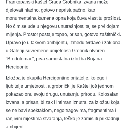
Frankopanski kaštel Grada Grobnika izvana može
djelovati hladno, gotovo nepristupačno, kao
monumentalna kamena opna koja čuva vlastitu prošlost.
No čim se uđe u njegovu unutrašnjost, taj se prvi dojam
mijenja. Prostor postaje topao, prisan, gotovo zaštitnički.
Upravo je u takvom ambijentu, između tvrđave i zaklona,
u Galeriji suvremene umjetnosti Grobnik otvoren
“Brodolomac”, prva samostalna izložba Bojana
Hercigonje.
Izložba je okupila Hercigonjine prijatelje, kolege i
ljubitelje umjetnosti, a grobnički je Kaštel još jednom
pokazao onu svoju drugu, unutarnju prirodu. Kolosalan
izvana, a prisan, blizak i intiman iznutra, za izložbu koja
se ne bavi spektaklom, nego tragovima, fragmentima i
ranjivim mjestima stvaranja, teško je zamisliti prikladniji
ambijent.