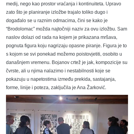
medij, nego kao prostor vraćanja i kontinuiteta. Upravo
zato što je planiranje izložbe trajalo toliko dugo i
događalo se u raznim odmacima, čini se kako je
“Brodolomac” možda najtočniji naziv za ovu izložbu. Sam
naslov dolazi od rada na kojem je prikazana mršava,
pognuta figura koju nagrizaju opasne piranje. Figura je to
s kojom se svi ponekad možemo poistovjetiti, osobito u
današnjem vremenu. Bojanov crtež je jak, kompozicije su
čvrste, ali u njima nalazimo i nestabilnosti koje se
pokazuju u napetostima između prekida, sastajanja,
forme, linije i poteza, zaključila je Ana Žarković.