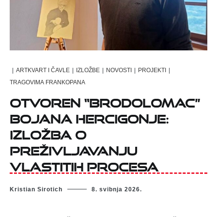
|
ARTKVART I ČAVLE
|
IZLOŽBE
|
NOVOSTI
|
PROJEKTI
|
TRAGOVIMA FRANKOPANA
Otvoren “Brodolomac”
Bojana Hercigonje:
izložba o
preživljavanju
vlastitih procesa
Kristian Sirotich
8. svibnja 2026.