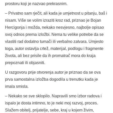
prostoru koji je nazvao prekrasnim.
– Privatno sam rječit, ali kada je umjetnost u pitanju, baš i
nisam. Više se volim izraziti kroz rad, priznao je Bojan
Hercigonja i možda, nekako nesvjesno, najbolje opisao
svoj odnos prema izložbi. Nema tu velike potrebe da se
vlastiti rad dodatno tumači ili verbalno zatvara. Umjesto
toga, autor ostavlja crtež, materijal, podlogu i fragmente
života, ali bez prisile da ih promatrač mora do kraja
prepoznati ili objasniti.
U razgovoru prije otvorenja autor je priznao da se ova
prva samostalna izložba dogodila u trenutku kada je
imala smisla.
– Nekako se sve sklopilo. Napravili smo izbor radova i
ispalo je dosta intimno, to je neki moj razvoj, proces.
Slažem obitelj, prijatelje, sebe, kraj u kojem živim,