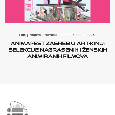
Film
|
Najava
|
Novosti
7. lipnja 2025.
Animafest Zagreb u Art-kinu:
Selekcije nagrađenih i ženskih
animiranih filmova