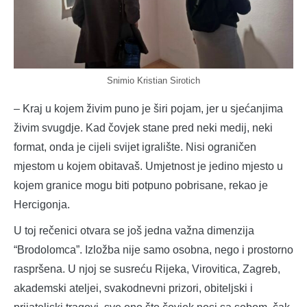
Snimio Kristian Sirotich
– Kraj u kojem živim puno je širi pojam, jer u sjećanjima
živim svugdje. Kad čovjek stane pred neki medij, neki
format, onda je cijeli svijet igralište. Nisi ograničen
mjestom u kojem obitavaš. Umjetnost je jedino mjesto u
kojem granice mogu biti potpuno pobrisane, rekao je
Hercigonja.
U toj rečenici otvara se još jedna važna dimenzija
“Brodolomca”. Izložba nije samo osobna, nego i prostorno
raspršena. U njoj se susreću Rijeka, Virovitica, Zagreb,
akademski ateljei, svakodnevni prizori, obiteljski i