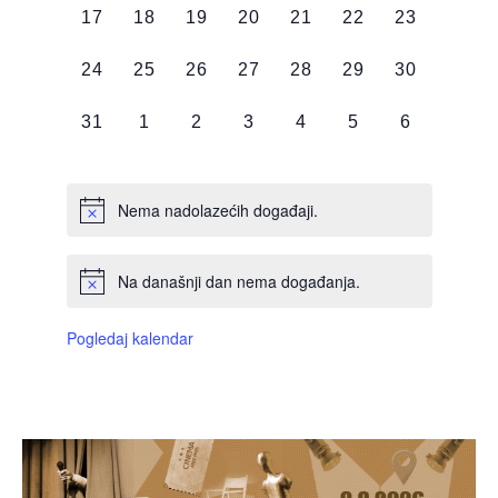
0
0
0
0
0
0
0
17
18
19
20
21
22
23
DOGAĐAJI,
DOGAĐAJI,
DOGAĐAJI,
DOGAĐAJI,
DOGAĐAJI,
DOGAĐAJI,
DOGAĐAJI
0
0
0
0
0
0
0
24
25
26
27
28
29
30
DOGAĐAJI,
DOGAĐAJI,
DOGAĐAJI,
DOGAĐAJI,
DOGAĐAJI,
DOGAĐAJI,
DOGAĐAJI
0
0
0
0
0
0
0
31
1
2
3
4
5
6
DOGAĐAJI,
DOGAĐAJI,
DOGAĐAJI,
DOGAĐAJI,
DOGAĐAJI,
DOGAĐAJI,
DOGAĐAJI
Nema nadolazećih događaji.
Na današnji dan nema događanja.
Pogledaj kalendar