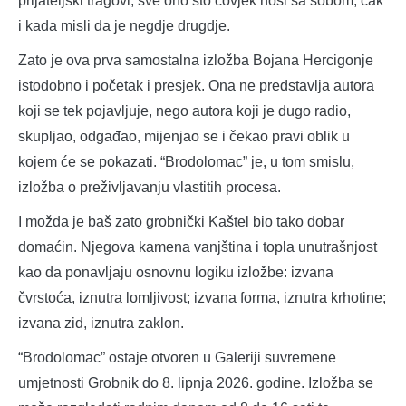
prijateljski tragovi, sve ono što čovjek nosi sa sobom, čak
i kada misli da je negdje drugdje.
Zato je ova prva samostalna izložba Bojana Hercigonje
istodobno i početak i presjek. Ona ne predstavlja autora
koji se tek pojavljuje, nego autora koji je dugo radio,
skupljao, odgađao, mijenjao se i čekao pravi oblik u
kojem će se pokazati. “Brodolomac” je, u tom smislu,
izložba o preživljavanju vlastitih procesa.
I možda je baš zato grobnički Kaštel bio tako dobar
domaćin. Njegova kamena vanjština i topla unutrašnjost
kao da ponavljaju osnovnu logiku izložbe: izvana
čvrstoća, iznutra lomljivost; izvana forma, iznutra krhotine;
izvana zid, iznutra zaklon.
“Brodolomac” ostaje otvoren u Galeriji suvremene
umjetnosti Grobnik do 8. lipnja 2026. godine. Izložba se