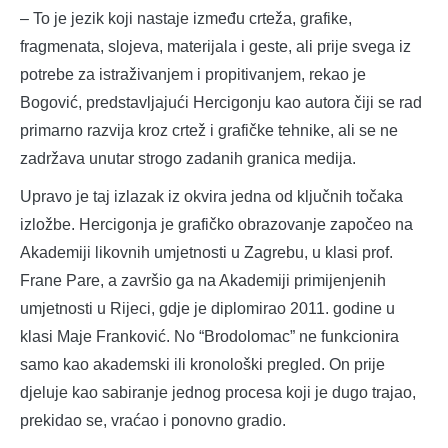
– To je jezik koji nastaje između crteža, grafike,
fragmenata, slojeva, materijala i geste, ali prije svega iz
potrebe za istraživanjem i propitivanjem, rekao je
Bogović, predstavljajući Hercigonju kao autora čiji se rad
primarno razvija kroz crtež i grafičke tehnike, ali se ne
zadržava unutar strogo zadanih granica medija.
Upravo je taj izlazak iz okvira jedna od ključnih točaka
izložbe. Hercigonja je grafičko obrazovanje započeo na
Akademiji likovnih umjetnosti u Zagrebu, u klasi prof.
Frane Pare, a završio ga na Akademiji primijenjenih
umjetnosti u Rijeci, gdje je diplomirao 2011. godine u
klasi Maje Franković. No “Brodolomac” ne funkcionira
samo kao akademski ili kronološki pregled. On prije
djeluje kao sabiranje jednog procesa koji je dugo trajao,
prekidao se, vraćao i ponovno gradio.