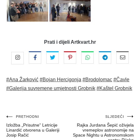
Prati i dijeli Artkvart.hr
#Ana Žarković
#Bojan Hercigonja
#Brodolomac
#Čavle
#Galerija suvremene umjetnosti Grobnik
#Kaštel Grobnik
Navigacija
PRETHODNI
SLJEDEĆI
Izložba „Prisutne“ Letricije
Rajka Jurdana Šepić oživjela
objava
Linardić otvorena u Galeriji
vremeplov astronomije na
Josip Račić
Space Nightu u Astronomskom