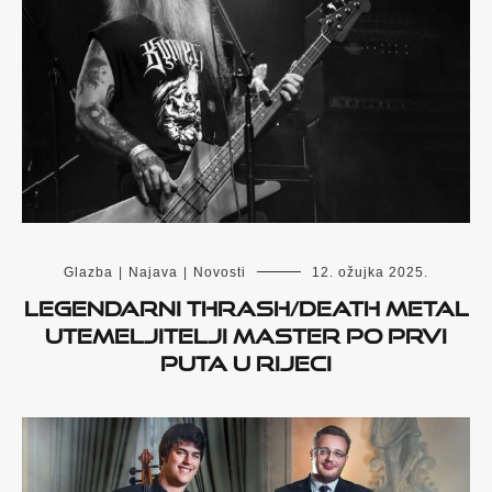
Glazba
|
Najava
|
Novosti
12. ožujka 2025.
Legendarni thrash/death metal
utemeljitelji Master po prvi
puta u Rijeci