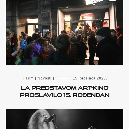
|
Film
|
Novosti
|
15. prosinca 2023.
La Predstavom Art-kino
proslavilo 15. rođendan