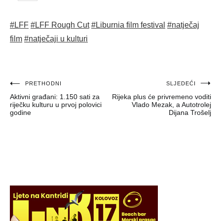
#LFF
#LFF Rough Cut
#Liburnia film festival
#natječaj
film
#natječaji u kulturi
Navigacija
PRETHODNI
SLJEDEĆI
Aktivni građani: 1.150 sati za
Rijeka plus će privremeno voditi
objava
riječku kulturu u prvoj polovici
Vlado Mezak, a Autotrolej
godine
Dijana Trošelj