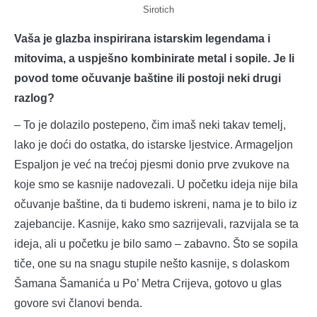
Sirotich
Vaša je glazba inspirirana istarskim legendama i
mitovima, a uspješno kombinirate metal i sopile. Je li
povod tome očuvanje baštine ili postoji neki drugi
razlog?
– To je dolazilo postepeno, čim imaš neki takav temelj,
lako je doći do ostatka, do istarske ljestvice. Armageljon
Espaljon je već na trećoj pjesmi donio prve zvukove na
koje smo se kasnije nadovezali. U početku ideja nije bila
očuvanje baštine, da ti budemo iskreni, nama je to bilo iz
zajebancije. Kasnije, kako smo sazrijevali, razvijala se ta
ideja, ali u početku je bilo samo – zabavno. Što se sopila
tiče, one su na snagu stupile nešto kasnije, s dolaskom
Šamana Šamanića u Po’ Metra Crijeva, gotovo u glas
govore svi članovi benda.