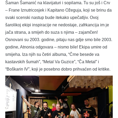
Šaman Šamanić na klavijaturi i sopilama. Tu su još i Crv
– Frane Iznutricosjek i Kapitano Ožeguja, koji se brinu da
svaki scenski nastup bude itekako upečatljiv. Ovoj
šarolikoj ekipi inspiracije ne nedostaje, zafrkancija im je
jača strana, a smijeh do suza s njima – zajamčen!
Osnovani su 2003. godine, pitaju nas gdje smo bile 2003.
godine, Atnonia odgovara – nismo bile! Ekipa umire od
smijeha. Iza njih su četiri albuma, “Črne besede va
kastavskih šumah”, “Metal Va Guzice”, “Ča Metal” i
“Boškarin IV”, koji je posebno dobro prihvaćen od kritike.