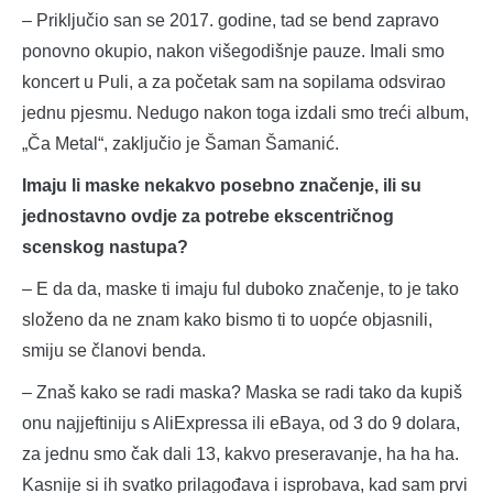
– Priključio san se 2017. godine, tad se bend zapravo
ponovno okupio, nakon višegodišnje pauze. Imali smo
koncert u Puli, a za početak sam na sopilama odsvirao
jednu pjesmu. Nedugo nakon toga izdali smo treći album,
„Ča Metal“, zaključio je Šaman Šamanić.
Imaju li maske nekakvo posebno značenje, ili su
jednostavno ovdje za potrebe ekscentričnog
scenskog nastupa?
– E da da, maske ti imaju ful duboko značenje, to je tako
složeno da ne znam kako bismo ti to uopće objasnili,
smiju se članovi benda.
– Znaš kako se radi maska? Maska se radi tako da kupiš
onu najjeftiniju s AliExpressa ili eBaya, od 3 do 9 dolara,
za jednu smo čak dali 13, kakvo preseravanje, ha ha ha.
Kasnije si ih svatko prilagođava i isprobava, kad sam prvi