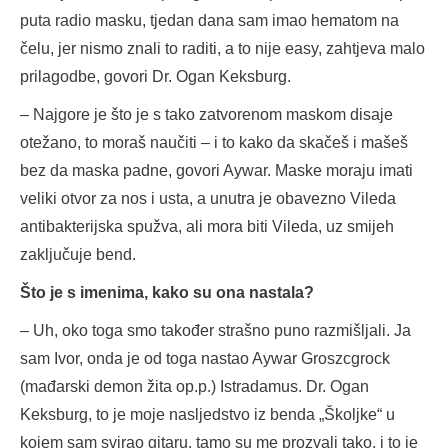
puta radio masku, tjedan dana sam imao hematom na
čelu, jer nismo znali to raditi, a to nije easy, zahtjeva malo
prilagodbe, govori Dr. Ogan Keksburg.
– Najgore je što je s tako zatvorenom maskom disaje
otežano, to moraš naučiti – i to kako da skačeš i mašeš
bez da maska padne, govori Aywar. Maske moraju imati
veliki otvor za nos i usta, a unutra je obavezno Vileda
antibakterijska spužva, ali mora biti Vileda, uz smijeh
zaključuje bend.
Što je s imenima, kako su ona nastala?
– Uh, oko toga smo također strašno puno razmišljali. Ja
sam Ivor, onda je od toga nastao Aywar Groszcgrock
(mađarski demon žita op.p.) Istradamus. Dr. Ogan
Keksburg, to je moje nasljedstvo iz benda „Školjke“ u
kojem sam svirao gitaru, tamo su me prozvali tako, i to je