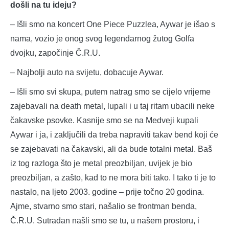
došli na tu ideju?
– Išli smo na koncert One Piece Puzzlea, Aywar je išao s
nama, vozio je onog svog legendarnog žutog Golfa
dvojku, započinje Č.R.U.
– Najbolji auto na svijetu, dobacuje Aywar.
– Išli smo svi skupa, putem natrag smo se cijelo vrijeme
zajebavali na death metal, lupali i u taj ritam ubacili neke
čakavske psovke. Kasnije smo se na Medveji kupali
Aywar i ja, i zaključili da treba napraviti takav bend koji će
se zajebavati na čakavski, ali da bude totalni metal. Baš
iz tog razloga što je metal preozbiljan, uvijek je bio
preozbiljan, a zašto, kad to ne mora biti tako. I tako ti je to
nastalo, na ljeto 2003. godine – prije točno 20 godina.
Ajme, stvarno smo stari, našalio se frontman benda,
Č.R.U. Sutradan našli smo se tu, u našem prostoru, i