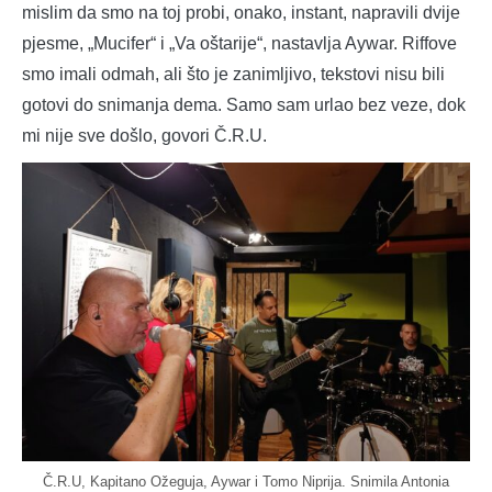
mislim da smo na toj probi, onako, instant, napravili dvije
pjesme, „Mucifer“ i „Va oštarije“, nastavlja Aywar. Riffove
smo imali odmah, ali što je zanimljivo, tekstovi nisu bili
gotovi do snimanja dema. Samo sam urlao bez veze, dok
mi nije sve došlo, govori Č.R.U.
Č.R.U, Kapitano Ožeguja, Aywar i Tomo Niprija. Snimila Antonia