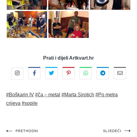
Prati i dijeli Artkvart.hr
#Boškarin IV
#ča – metal
#Marta Sirotich
#Po metra
crijeva
#sopile
Navigacija
PRETHODNI
SLJEDEĆI