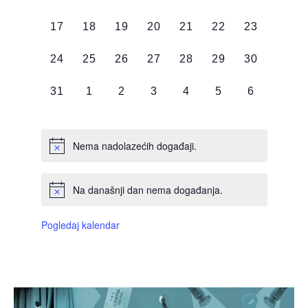
DOGAĐAJI,
DOGAĐAJI,
DOGAĐAJI,
DOGAĐAJI,
DOGAĐAJI,
DOGAĐAJI,
DOGAĐAJI
0
0
0
0
0
0
0
17
18
19
20
21
22
23
DOGAĐAJI,
DOGAĐAJI,
DOGAĐAJI,
DOGAĐAJI,
DOGAĐAJI,
DOGAĐAJI,
DOGAĐAJI
0
0
0
0
0
0
0
24
25
26
27
28
29
30
DOGAĐAJI,
DOGAĐAJI,
DOGAĐAJI,
DOGAĐAJI,
DOGAĐAJI,
DOGAĐAJI,
DOGAĐAJI
0
0
0
0
0
0
0
31
1
2
3
4
5
6
DOGAĐAJI,
DOGAĐAJI,
DOGAĐAJI,
DOGAĐAJI,
DOGAĐAJI,
DOGAĐAJI,
DOGAĐAJI
Nema nadolazećih događaji.
Na današnji dan nema događanja.
Pogledaj kalendar