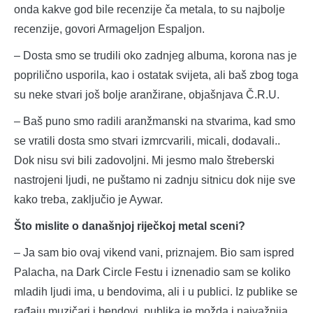
onda kakve god bile recenzije ča metala, to su najbolje
recenzije, govori Armageljon Espaljon.
– Dosta smo se trudili oko zadnjeg albuma, korona nas je
poprilično usporila, kao i ostatak svijeta, ali baš zbog toga
su neke stvari još bolje aranžirane, objašnjava Č.R.U.
– Baš puno smo radili aranžmanski na stvarima, kad smo
se vratili dosta smo stvari izmrcvarili, micali, dodavali..
Dok nisu svi bili zadovoljni. Mi jesmo malo štreberski
nastrojeni ljudi, ne puštamo ni zadnju sitnicu dok nije sve
kako treba, zaključio je Aywar.
Što mislite o današnjoj riječkoj metal sceni?
– Ja sam bio ovaj vikend vani, priznajem. Bio sam ispred
Palacha, na Dark Circle Festu i iznenadio sam se koliko
mladih ljudi ima, u bendovima, ali i u publici. Iz publike se
rađaju muzičari i bendovi, publika je možda i najvažnija.