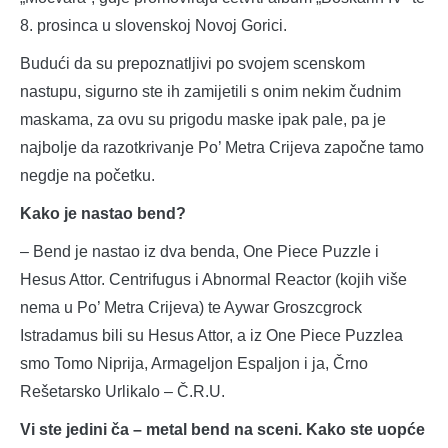
8. prosinca u slovenskoj Novoj Gorici.
Budući da su prepoznatljivi po svojem scenskom
nastupu, sigurno ste ih zamijetili s onim nekim čudnim
maskama, za ovu su prigodu maske ipak pale, pa je
najbolje da razotkrivanje Po’ Metra Crijeva započne tamo
negdje na početku.
Kako je nastao bend?
– Bend je nastao iz dva benda, One Piece Puzzle i
Hesus Attor. Centrifugus i Abnormal Reactor (kojih više
nema u Po’ Metra Crijeva) te Aywar Groszcgrock
Istradamus bili su Hesus Attor, a iz One Piece Puzzlea
smo Tomo Niprija, Armageljon Espaljon i ja, Črno
Rešetarsko Urlikalo – Č.R.U.
Vi ste jedini ča – metal bend na sceni. Kako ste uopće