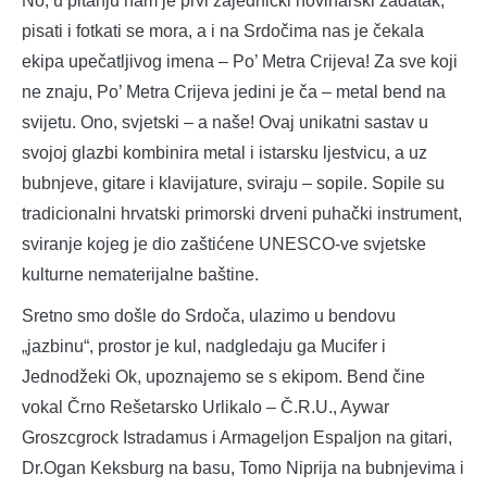
No, u pitanju nam je prvi zajednički novinarski zadatak,
pisati i fotkati se mora, a i na Srdočima nas je čekala
ekipa upečatljivog imena – Po’ Metra Crijeva! Za sve koji
ne znaju, Po’ Metra Crijeva jedini je ča – metal bend na
svijetu. Ono, svjetski – a naše! Ovaj unikatni sastav u
svojoj glazbi kombinira metal i istarsku ljestvicu, a uz
bubnjeve, gitare i klavijature, sviraju – sopile. Sopile su
tradicionalni hrvatski primorski drveni puhački instrument,
sviranje kojeg je dio zaštićene UNESCO-ve svjetske
kulturne nematerijalne baštine.
Sretno smo došle do Srdoča, ulazimo u bendovu
„jazbinu“, prostor je kul, nadgledaju ga Mucifer i
Jednodžeki Ok, upoznajemo se s ekipom. Bend čine
vokal Črno Rešetarsko Urlikalo – Č.R.U., Aywar
Groszcgrock Istradamus i Armageljon Espaljon na gitari,
Dr.Ogan Keksburg na basu, Tomo Niprija na bubnjevima i