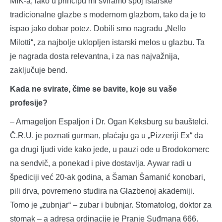
MIK-a, iako u principu mi sviramo spoj istarske
tradicionalne glazbe s modernom glazbom, tako da je to
ispao jako dobar potez. Dobili smo nagradu „Nello
Milotti“, za najbolje uklopljen istarski melos u glazbu. Ta
je nagrada dosta relevantna, i za nas najvažnija,
zaključuje bend.
Kada ne svirate, čime se bavite, koje su vaše
profesije?
– Armageljon Espaljon i Dr. Ogan Keksburg su bauštelci.
Č.R.U. je poznati gurman, plaćaju ga u „Pizzeriji Ex“ da
ga drugi ljudi vide kako jede, u pauzi ode u Brodokomerc
na sendvič, a ponekad i pive dostavlja. Aywar radi u
špediciji već 20-ak godina, a Šaman Šamanić konobari,
pili drva, povremeno studira na Glazbenoj akademiji.
Tomo je „zubnjar“ – zubar i bubnjar. Stomatolog, doktor za
stomak – a adresa ordinacije je Pranje Suđmana 666.