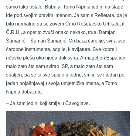
samo tako ostalo. Bubnjar Tomo Niprija jedini na stage
ide pod svojim pravim imenom. Ja sam s Rešetara, pa je
bilo normalno da se zovem Črno Rešetarsko Urlikalo, ili
Č.R.U., a opet to zvuči onako nekako, true. Damjan
Šamanić – Šaman Šamanić. On baca čarolije, svira sve
čarobne instrumente, sopile, klavijature. Sve kobre i
riđovke plešu oko njega dok svira. Armageljon Espaljon,
malo zato što sam svirao iSP, a malo zato što sam
spaljen, pa se to sve spojio u jedno, smiju se i jedan po
jedan pojašnjavaju svoja umjetnička imena, a Tomo
Niprija dobacuje:
– Ja sam jedini koji smije u Čavoglave.