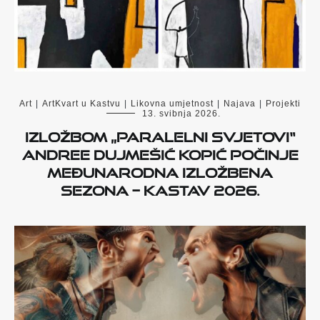
Art
|
ArtKvart u Kastvu
|
Likovna umjetnost
|
Najava
|
Projekti
13. svibnja 2026.
Izložbom „Paralelni svjetovi“
Andree Dujmešić Kopić počinje
Međunarodna izložbena
sezona – Kastav 2026.