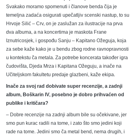
Svakako moramo spomenuti i članove benda čija je
temeljna zadaća osigurati upečatljiv scenski nastup, to su
Hrvoje Silić – Crv, on je zaslužan za ilustracije na prva
dva albuma, a na koncertima je maskota Frane
Iznutricosjek, i gospođu Sanju – Kapitano Ožeguja, koja
za sebe kaže kako je u bendu zbog rodne ravnopravnosti
u kontekstu ča metala. Za potrebe koncerata također igra
čudovišta, Djeda Mrza i Kapitana Ožeguju, a inače na
Učiteljskom fakultetu predaje glazbeni, kaže ekipa.
Inače za svoj rad dobivate super recenzije, a zadnji
album, Boškarin IV, posebno je dobro prihvaćen od
publike i kritičara?
– Dobre recenzije na zadnji album bile su očekivane, jer
smo pun kurac radili na tome, i zato što smo jedini koji
rade na tome. Jedini smo ča metal bend, nema drugih, i