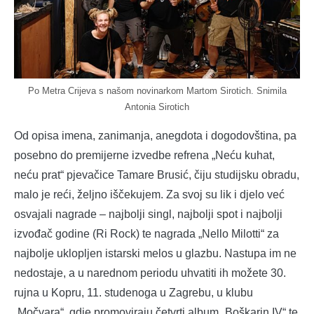
Po Metra Crijeva s našom novinarkom Martom Sirotich. Snimila
Antonia Sirotich
Od opisa imena, zanimanja, anegdota i dogodovština, pa
posebno do premijerne izvedbe refrena „Neću kuhat,
neću prat“ pjevačice Tamare Brusić, čiju studijsku obradu,
malo je reći, željno iščekujem. Za svoj su lik i djelo već
osvajali nagrade – najbolji singl, najbolji spot i najbolji
izvođač godine (Ri Rock) te nagrada „Nello Milotti“ za
najbolje uklopljen istarski melos u glazbu. Nastupa im ne
nedostaje, a u narednom periodu uhvatiti ih možete 30.
rujna u Kopru, 11. studenoga u Zagrebu, u klubu
„Močvara“, gdje promoviraju četvrti album „Boškarin IV“ te