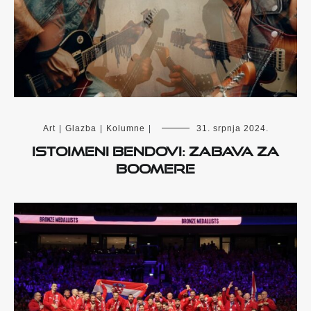
Art
|
Glazba
|
Kolumne
|
31. srpnja 2024.
Istoimeni bendovi: zabava za
boomere