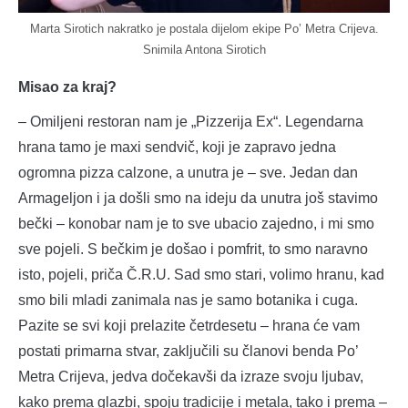
Marta Sirotich nakratko je postala dijelom ekipe Po’ Metra Crijeva.
Snimila Antona Sirotich
Misao za kraj?
– Omiljeni restoran nam je „Pizzerija Ex“. Legendarna
hrana tamo je maxi sendvič, koji je zapravo jedna
ogromna pizza calzone, a unutra je – sve. Jedan dan
Armageljon i ja došli smo na ideju da unutra još stavimo
bečki – konobar nam je to sve ubacio zajedno, i mi smo
sve pojeli. S bečkim je došao i pomfrit, to smo naravno
isto, pojeli, priča Č.R.U. Sad smo stari, volimo hranu, kad
smo bili mladi zanimala nas je samo botanika i cuga.
Pazite se svi koji prelazite četrdesetu – hrana će vam
postati primarna stvar, zaključili su članovi benda Po’
Metra Crijeva, jedva dočekavši da izraze svoju ljubav,
kako prema glazbi, spoju tradicije i metala, tako i prema –