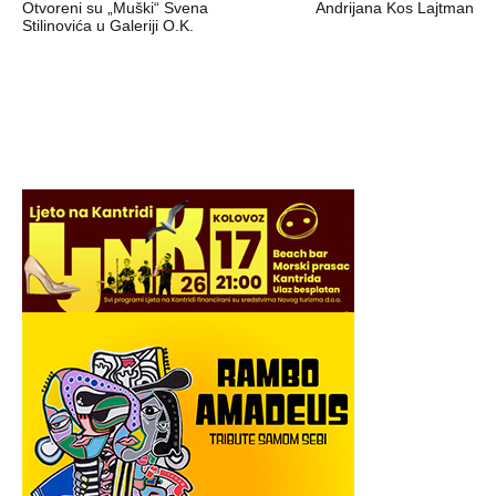
Otvoreni su „Muški“ Svena
Andrijana Kos Lajtman
objava
Stilinovića u Galeriji O.K.