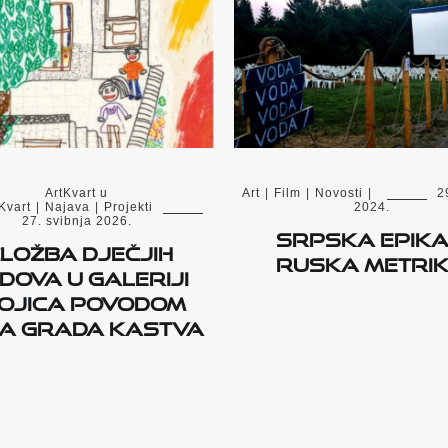
ArtKvart u
Art
|
Film
|
Novosti
|
2
Kvart
|
Najava
|
Projekti
2024.
27. svibnja 2026.
SRPSKA EPIKA
zložba dječjih
RUSKA METRI
dova u Galeriji
ojica povodom
a Grada Kastva