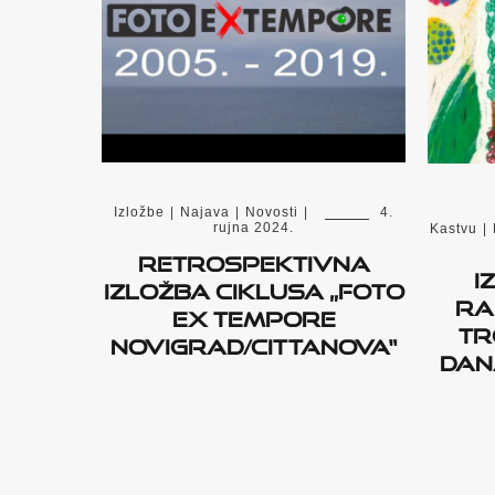
Izložbe
|
Najava
|
Novosti
|
4.
rujna 2024.
Kastvu
|
Retrospektivna
I
izložba ciklusa „Foto
ra
ex tempore
Tr
Novigrad/Cittanova“
Dan