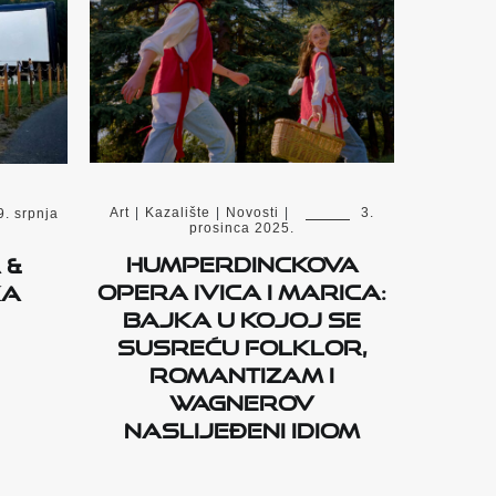
Art
|
Kazalište
|
Novosti
|
3.
9. srpnja
prosinca 2025.
Humperdinckova
 &
opera Ivica i Marica:
KA
Bajka u kojoj se
susreću folklor,
romantizam i
Wagnerov
naslijeđeni idiom