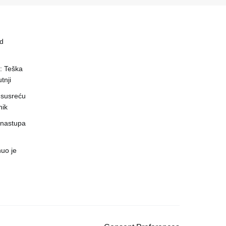
ed
a: Teška
tnji
 susreću
nik
 nastupa
uo je