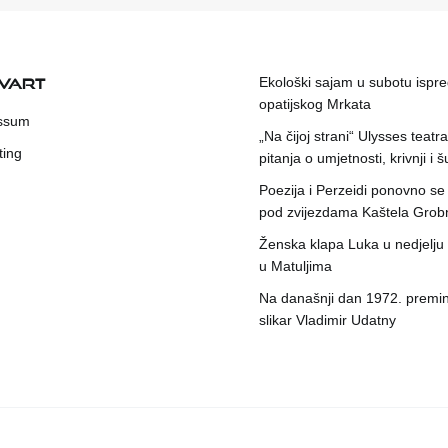
KVART
Ekološki sajam u subotu ispr
opatijskog Mrkata
ssum
„Na čijoj strani“ Ulysses teatr
ting
pitanja o umjetnosti, krivnji i šu
Poezija i Perzeidi ponovno se
pod zvijezdama Kaštela Grob
Ženska klapa Luka u nedjelju
u Matuljima
Na današnji dan 1972. premin
slikar Vladimir Udatny