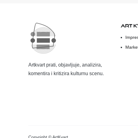
ART 
Impre
Marke
Artkvart prati, objavljuje, analizira,
komentira i kritizira kulturnu scenu.
Copyright © ArtKvart