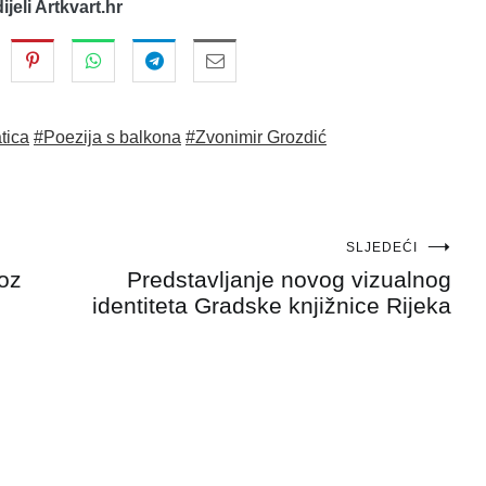
dijeli Artkvart.hr
tica
#Poezija s balkona
#Zvonimir Grozdić
SLJEDEĆI
oz
Predstavljanje novog vizualnog
identiteta Gradske knjižnice Rijeka