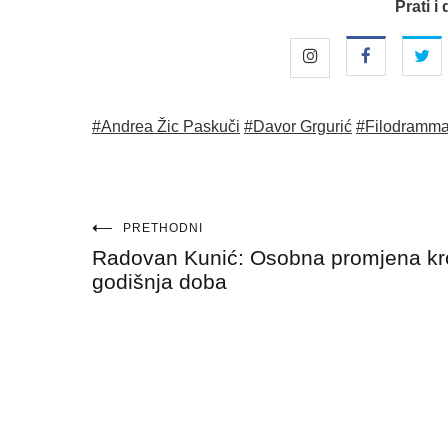
Prati i 
#Andrea Žic Paskuči
#Davor Grgurić
#Filodramma
Navigacija
PRETHODNI
Radovan Kunić: Osobna promjena kr
objava
godišnja doba