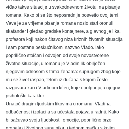
viđao takve situacije u svakodnevnom životu, na pisanje
romana. Kako bi se što neposrednije posvetio ovoj temi,
Vava je za vrijeme pisanja romana nosio stari oronuli
skafander i gledao gradske kontejnere, a glavnog je lika,
profesora koji nakon čitavog niza kriznih životnih situacija
i sam postane beskućnikom, nazvao Vlado. Iako
poprilično stoičan i odvojen od svoje novostvorene
životne situacije, u romanu je Vladin lik obilježen
njegovim odnosom s trima ženama: suprugom zbog koje
mu se život raspao, tetom iz dućana s kojom često
razgovara kao i Vladinom kćeri, koje upotpunjuju njegov
psihološki karakter.
Unatoč drugim ljudskim likovima u romanu, Vladina
odbačenost i izolacija su učestala pojava u radnji. Kako
bi sačuvao svoju ljudskost i emocije, poprilično brzo
pronalazi životnog suputnika u jednom mačku s kojim