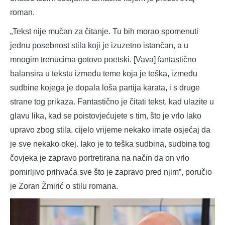
roman.
„Tekst nije mučan za čitanje. Tu bih morao spomenuti
jednu posebnost stila koji je izuzetno istančan, a u
mnogim trenucima gotovo poetski. [Vava] fantastično
balansira u tekstu između teme koja je teška, između
sudbine kojega je dopala loša partija karata, i s druge
strane tog prikaza. Fantastično je čitati tekst, kad ulazite u
glavu lika, kad se poistovjećujete s tim, što je vrlo lako
upravo zbog stila, cijelo vrijeme nekako imate osjećaj da
je sve nekako okej. Iako je to teška sudbina, sudbina tog
čovjeka je zapravo portretirana na način da on vrlo
pomirljivo prihvaća sve što je zapravo pred njim”, poručio
je Zoran Žmirić o stilu romana.