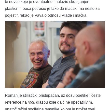
te novce koje je eventualno i nalazio skupljanjem
plastičnih boca potrošio je tako da mačak ima nešto za
pojesti”, rekao je Vava o odnosu Vlade i mačka.
Roman je stilistički pristupačan, uz dozu poetike i česte
reference na
rock
glazbu koje ga čine upečatljivim,
unatoč težini socijalne tematike kojom je prožet ovaj