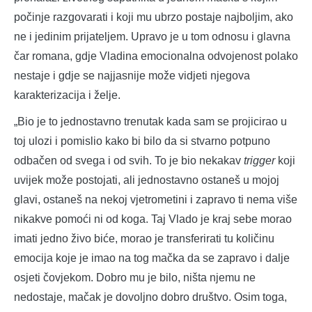
počinje razgovarati i koji mu ubrzo postaje najboljim, ako
ne i jedinim prijateljem. Upravo je u tom odnosu i glavna
čar romana, gdje Vladina emocionalna odvojenost polako
nestaje i gdje se najjasnije može vidjeti njegova
karakterizacija i želje.
„Bio je to jednostavno trenutak kada sam se projicirao u
toj ulozi i pomislio kako bi bilo da si stvarno potpuno
odbačen od svega i od svih. To je bio nekakav
trigger
koji
uvijek može postojati, ali jednostavno ostaneš u mojoj
glavi, ostaneš na nekoj vjetrometini i zapravo ti nema više
nikakve pomoći ni od koga. Taj Vlado je kraj sebe morao
imati jedno živo biće, morao je transferirati tu količinu
emocija koje je imao na tog mačka da se zapravo i dalje
osjeti čovjekom. Dobro mu je bilo, ništa njemu ne
nedostaje, mačak je dovoljno dobro društvo. Osim toga,