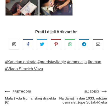
Prati i dijeli Artkvart.hr
#Kapetan onkraja
#prerdstavljanje
#promocija
#roman
#Vlado Simcich Vava
Navigacija
PRETHODNI
SLJEDEĆI
Mala škola fijumanskog dijalekta
Na današnji dan 1933. održan
objava
(6)
osmi slet župe Sušak-Rijeka