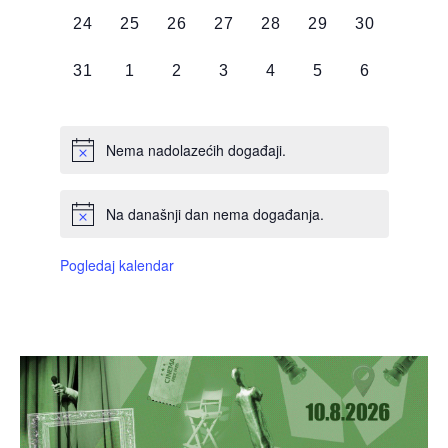
0
0
0
0
0
0
0
24
25
26
27
28
29
30
DOGAĐAJI,
DOGAĐAJI,
DOGAĐAJI,
DOGAĐAJI,
DOGAĐAJI,
DOGAĐAJI,
DOGAĐAJI
0
0
0
0
0
0
0
31
1
2
3
4
5
6
DOGAĐAJI,
DOGAĐAJI,
DOGAĐAJI,
DOGAĐAJI,
DOGAĐAJI,
DOGAĐAJI,
DOGAĐAJI
Nema nadolazećih događaji.
Na današnji dan nema događanja.
Pogledaj kalendar