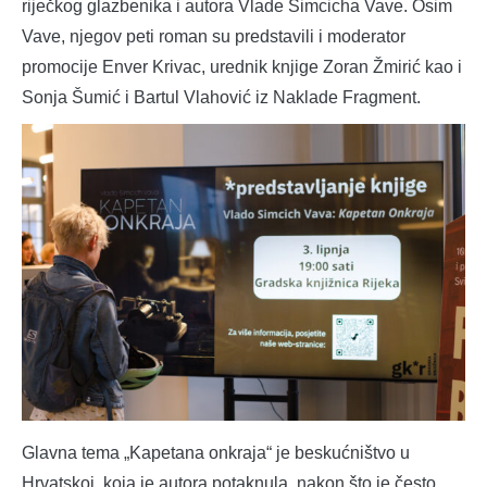
riječkog glazbenika i autora Vlade Simcicha Vave. Osim
Vave, njegov peti roman su predstavili i moderator
promocije Enver Krivac, urednik knjige Zoran Žmirić kao i
Sonja Šumić i Bartul Vlahović iz Naklade Fragment.
Glavna tema „Kapetana onkraja“ je beskućništvo u
Hrvatskoj, koja je autora potaknula, nakon što je često