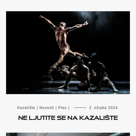
Kazalište
|
Novosti
|
Ples
|
2. ožujka 2024.
Ne ljutite se na kazalište