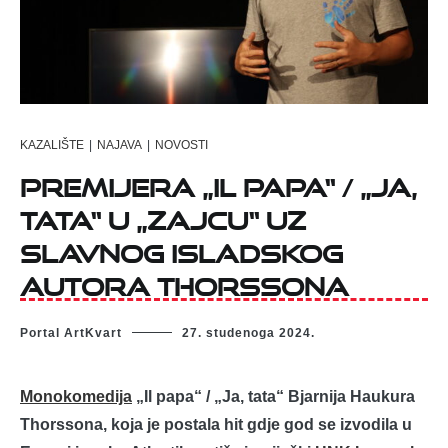
KAZALIŠTE
|
NAJAVA
|
NOVOSTI
Premijera „Il Papa“ / „Ja,
tata“ u „Zajcu“ uz
slavnog isladskog
autora Thorssona
Portal ArtKvart
27. studenoga 2024.
Monokomedija
„Il papa“ / „Ja, tata“ Bjarnija Haukura
Thorssona, koja je postala hit gdje god se izvodila u