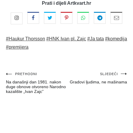
Prati i dijeli Artkvart.hr
#Haukur Thorsson
#HNK Ivan pl. Zajc
#Ja tata
#komedija
#premijera
Navigacija
PRETHODNI
SLJEDEĆI
Na današnji dan 1981. nakon
Gradovi ljudima, ne mašinama
objava
duge obnove otvoreno Narodno
kazalište „Ivan Zajc”