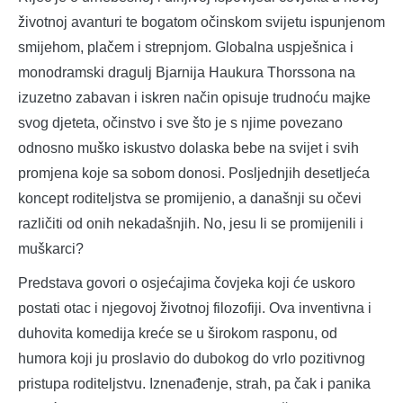
životnoj avanturi te bogatom očinskom svijetu ispunjenom
smijehom, plačem i strepnjom. Globalna uspješnica i
monodramski dragulj Bjarnija Haukura Thorssona na
izuzetno zabavan i iskren način opisuje trudnoću majke
svog djeteta, očinstvo i sve što je s njime povezano
odnosno muško iskustvo dolaska bebe na svijet i svih
promjena koje sa sobom donosi. Posljednjih desetljeća
koncept roditeljstva se promijenio, a današnji su očevi
različiti od onih nekadašnjih. No, jesu li se promijenili i
muškarci?
Predstava govori o osjećajima čovjeka koji će uskoro
postati otac i njegovoj životnoj filozofiji. Ova inventivna i
duhovita komedija kreće se u širokom rasponu, od
humora koji ju proslavio do dubokog do vrlo pozitivnog
pristupa roditeljstvu. Iznenađenje, strah, pa čak i panika