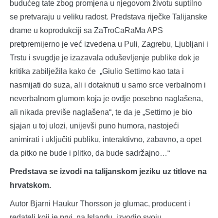
budućeg tate zbog promjena u njegovom životu suptilno
se pretvaraju u veliku radost. Predstava riječke Talijanske
drame u koprodukciji sa ZaTroCaRaMa APS
pretpremijerno je već izvedena u Puli, Zagrebu, Ljubljani i
Trstu i svugdje je izazavala oduševljenje publike dok je
kritika zabilježila kako će „Giulio Settimo kao tata i
nasmijati do suza, ali i dotaknuti u samo srce verbalnom i
neverbalnom glumom koja je ovdje posebno naglašena,
ali nikada previše naglašena“, te da je „Settimo je bio
sjajan u toj ulozi, unijevši puno humora, nastojeći
animirati i uključiti publiku, interaktivno, zabavno, a opet
da pitko ne bude i plitko, da bude sadržajno…“
Predstava se izvodi na talijanskom jeziku uz titlove na
hrvatskom.
Autor Bjarni Haukur Thorsson je glumac, producent i
redatelj koji je prvi, na Islandu, izvodio svoju