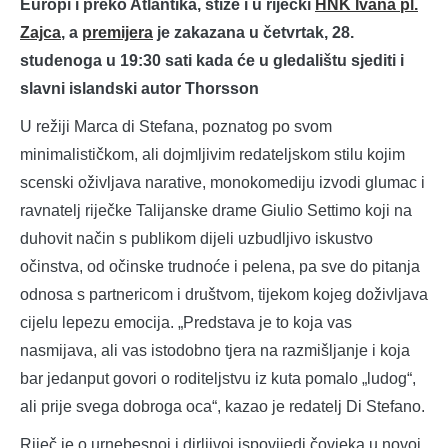
Europi i preko Atlantika, stiže i u riječki
HNK Ivana pl.
Zajca
, a
premijera
je zakazana u četvrtak, 28.
studenoga u 19:30 sati kada će u gledalištu sjediti i
slavni islandski autor Thorsson
U režiji Marca di Stefana, poznatog po svom
minimalističkom, ali dojmljivim redateljskom stilu kojim
scenski oživljava narative, monokomediju izvodi glumac i
ravnatelj riječke Talijanske drame Giulio Settimo koji na
duhovit način s publikom dijeli uzbudljivo iskustvo
očinstva, od očinske trudnoće i pelena, pa sve do pitanja
odnosa s partnericom i društvom, tijekom kojeg doživljava
cijelu lepezu emocija. „Predstava je to koja vas
nasmijava, ali vas istodobno tjera na razmišljanje i koja
bar jedanput govori o roditeljstvu iz kuta pomalo „ludog“,
ali prije svega dobroga oca“, kazao je redatelj Di Stefano.
Riječ je o urnebesnoj i dirljivoj ispovijedi čovjeka u novoj