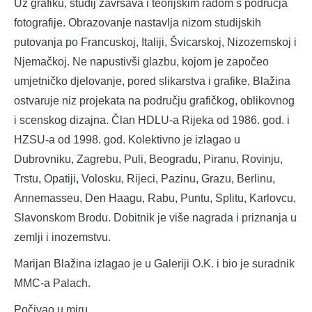
Uz grafiku, studij završava i teorijskim radom s područja
fotografije. Obrazovanje nastavlja nizom studijskih
putovanja po Francuskoj, Italiji, Švicarskoj, Nizozemskoj i
Njemačkoj. Ne napustivši glazbu, kojom je započeo
umjetničko djelovanje, pored slikarstva i grafike, Blažina
ostvaruje niz projekata na području grafičkog, oblikovnog
i scenskog dizajna. Član HDLU-a Rijeka od 1986. god. i
HZSU-a od 1998. god. Kolektivno je izlagao u
Dubrovniku, Zagrebu, Puli, Beogradu, Piranu, Rovinju,
Trstu, Opatiji, Volosku, Rijeci, Pazinu, Grazu, Berlinu,
Annemasseu, Den Haagu, Rabu, Puntu, Splitu, Karlovcu,
Slavonskom Brodu. Dobitnik je više nagrada i priznanja u
zemlji i inozemstvu.
Marijan Blažina izlagao je u Galeriji O.K. i bio je suradnik
MMC-a Palach.
Počivao u miru.