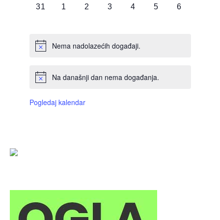
0
0
0
0
0
0
0
31
1
2
3
4
5
6
DOGAĐAJI,
DOGAĐAJI,
DOGAĐAJI,
DOGAĐAJI,
DOGAĐAJI,
DOGAĐAJI,
DOGAĐAJI
Nema nadolazećih događaji.
Na današnji dan nema događanja.
Pogledaj kalendar