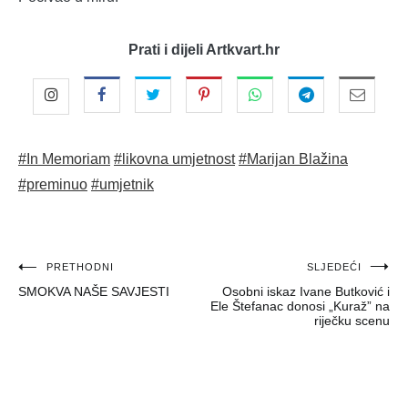
Prati i dijeli Artkvart.hr
#In Memoriam
#likovna umjetnost
#Marijan Blažina
#preminuo
#umjetnik
Navigacija
PRETHODNI
SLJEDEĆI
SMOKVA NAŠE SAVJESTI
Osobni iskaz Ivane Butković i
objava
Ele Štefanac donosi „Kuraž” na
riječku scenu