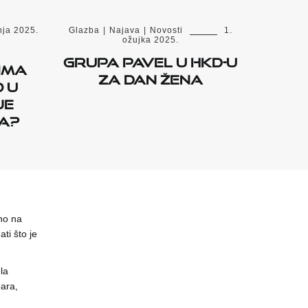
nja 2025.
Glazba
|
Najava
|
Novosti
1.
ožujka 2025.
Grupa Pavel u HKD-u
ima
za Dan žena
o u
je
a?
no na
ti što je
la
ara,