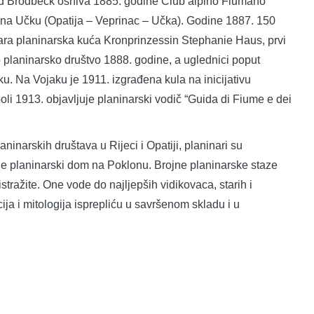
and Brodbeck osniva 1885. godine Club alpino Fiumano
 na Učku (Opatija – Veprinac – Učka). Godine 1887. 150
vara planinarska kuća Kronprinzessin Stephanie Haus, prvi
 planinarsko društvo 1888. godine, a uglednici poput
u. Na Vojaku je 1911. izgrađena kula na inicijativu
li 1913. objavljuje planinarski vodič “Guida di Fiume e dei
inarskih društava u Rijeci i Opatiji, planinari su
e planinarski dom na Poklonu. Brojne planinarske staze
istražite. One vode do najljepših vidikovaca, starih i
ija i mitologija isprepliću u savršenom skladu i u