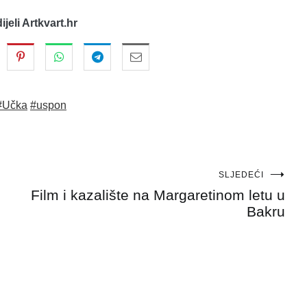
dijeli Artkvart.hr
#Učka
#uspon
SLJEDEĆI
Film i kazalište na Margaretinom letu u
Bakru