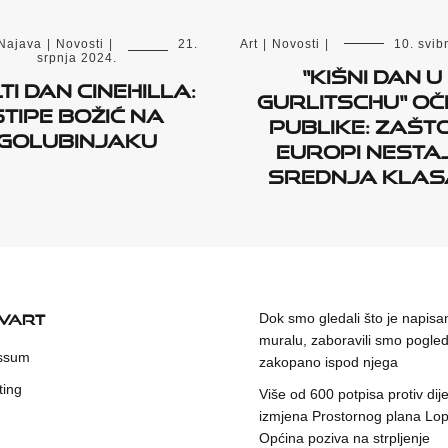
Najava
|
Novosti
|
21.
Art
|
Novosti
|
10. svib
srpnja 2024.
“Kišni dan u
TI DAN CINEHILLA:
Gurlitschu“ oč
STIPE BOŽIĆ NA
publike: Zašt
GOLUBINJAKU
Europi nesta
srednja klas
KVART
Dok smo gledali što je napisa
muralu, zaboravili smo pogleda
ssum
zakopano ispod njega
ting
Više od 600 potpisa protiv dije
izmjena Prostornog plana Lop
Općina poziva na strpljenje