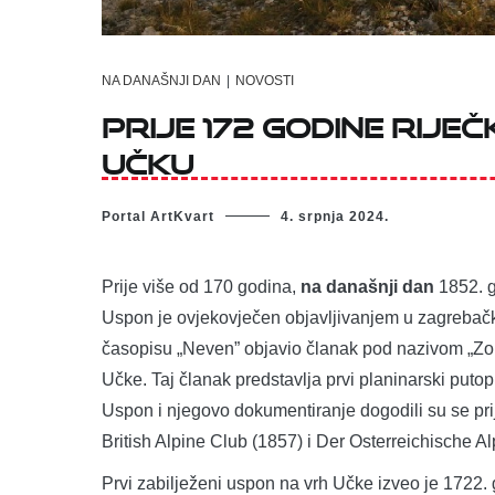
NA DANAŠNJI DAN
|
NOVOSTI
Prije 172 godine riječ
Učku
Portal ArtKvart
4. srpnja 2024.
Prije više od 170 godina,
na današnji dan
1852. g
Uspon je ovjekovječen objavljivanjem u zagrebač
časopisu „Neven” objavio članak pod nazivom „Zora
Učke. Taj članak predstavlja prvi planinarski putopi
Uspon i njegovo dokumentiranje dogodili su se prij
British Alpine Club (1857) i Der Osterreichische A
Prvi zabilježeni uspon na vrh Učke izveo je 1722. 