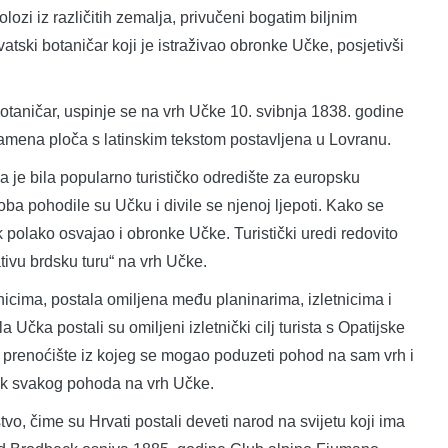
lozi iz različitih zemalja, privučeni bogatim biljnim
atski botaničar koji je istraživao obronke Učke, posjetivši
i botaničar, uspinje se na vrh Učke 10. svibnja 1838. godine
kamena ploča s latinskim tekstom postavljena u Lovranu.
ja je bila popularno turističko odredište za europsku
oba pohodile su Učku i divile se njenoj ljepoti. Kako se
 polako osvajao i obronke Učke. Turistički uredi redovito
ativu brdsku turu“ na vrh Učke.
cima, postala omiljena među planinarima, izletnicima i
la Učka postali su omiljeni izletnički cilj turista s Opatijske
o prenoćište iz kojeg se mogao poduzeti pohod na sam vrh i
utak svakog pohoda na vrh Učke.
o, čime su Hrvati postali deveti narod na svijetu koji ima