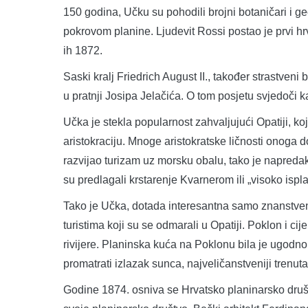
150 godina, Učku su pohodili brojni botaničari i geo
pokrovom planine. Ljudevit Rossi postao je prvi hrv
ih 1872.
Saski kralj Friedrich August II., također strastven
u pratnji Josipa Jelačića. O tom posjetu svjedoči 
Učka je stekla popularnost zahvaljujući Opatiji, ko
aristokraciju. Mnoge aristokratske ličnosti onoga d
razvijao turizam uz morsku obalu, tako je napredak
su predlagali krstarenje Kvarnerom ili „visoko ispl
Tako je Učka, dotada interesantna samo znanstveni
turistima koji su se odmarali u Opatiji. Poklon i cije
rivijere. Planinska kuća na Poklonu bila je ugodn
promatrati izlazak sunca, najveličanstveniji tren
Godine 1874. osniva se Hrvatsko planinarsko društv