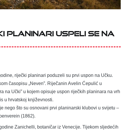
ki planinari uspeli se na
odine, riječki planinari poduzeli su prvi uspon na Učku.
kom časopisu „Neven”. Riječanin Avelin Ćepulić u
 na Učki” u kojem opisuje uspon riječkih planinara na vrh
s u hrvatskoj književnosti.
e nego što su osnovani prvi planinarski klubovi u svijetu –
lpenverein (1862).
godine Zanichelli, botaničar iz Venecije. Tijekom sljedećih