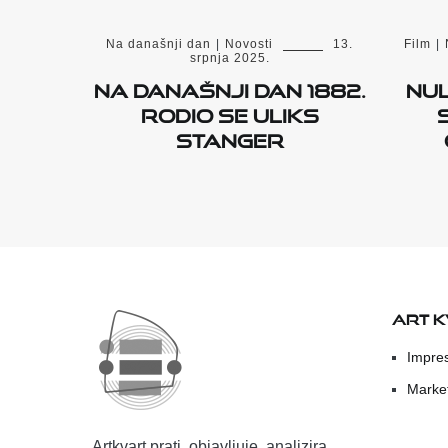
Na današnji dan
|
Novosti
13.
Film
|
srpnja 2025.
Na današnji dan 1882.
NUL
rodio se Uliks
Stanger
ART 
Impre
Marke
Artkvart prati, objavljuje, analizira,