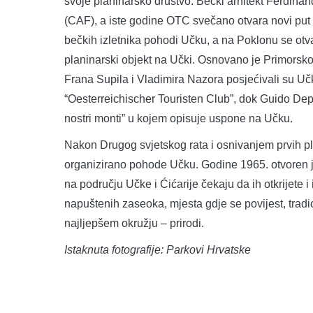
svoje planinarsko društvo. Bečki arhitekt Ferdin
(CAF), a iste godine OTC svečano otvara novi put
bečkih izletnika pohodi Učku, a na Poklonu se ot
planinarski objekt na Učki. Osnovano je Primorsko
Frana Supila i Vladimira Nazora posjećivali su Učk
“Oesterreichischer Touristen Club”, dok Guido Depo
nostri monti” u kojem opisuje uspone na Učku.
Nakon Drugog svjetskog rata i osnivanjem prvih plan
organizirano pohode Učku. Godine 1965. otvoren j
na području Učke i Ćićarije čekaju da ih otkrijete i 
napuštenih zaseoka, mjesta gdje se povijest, tradic
najljepšem okružju – prirodi.
Istaknuta fotografije: Parkovi Hrvatske