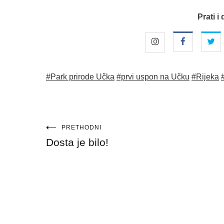
Prati i 
#Park prirode Učka
#prvi uspon na Učku
#Rijeka
Navigacija
PRETHODNI
Dosta je bilo!
objava