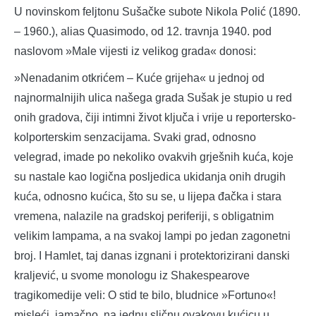
U novinskom feljtonu Sušačke subote Nikola Polić (1890.
– 1960.), alias Quasimodo, od 12. travnja 1940. pod
naslovom »Male vijesti iz velikog grada« donosi:
»Nenadanim otkrićem – Kuće grijeha« u jednoj od
najnormalnijih ulica našega grada Sušak je stupio u red
onih gradova, čiji intimni život ključa i vrije u reportersko-
kolporterskim senzacijama. Svaki grad, odnosno
velegrad, imade po nekoliko ovakvih grješnih kuća, koje
su nastale kao logična posljedica ukidanja onih drugih
kuća, odnosno kućica, što su se, u lijepa đačka i stara
vremena, nalazile na gradskoj periferiji, s obligatnim
velikim lampama, a na svakoj lampi po jedan zagonetni
broj. I Hamlet, taj danas izgnani i protektorizirani danski
kraljević, u svome monologu iz Shakespearove
tragikomedije veli: O stid te bilo, bludnice »Fortuno«!
misleći, jamačno, na jednu sličnu ovakovu kućicu u