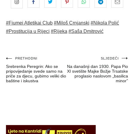
#Fiumei Atletikai Club
#Miloš Crnjanski
#Nikola Polić
#Prostitucija u Rijeci
#Rijeka
#Saša Dmitrović
Navigacija
PRETHODNI
SLJEDEĆI
Srebrenka Peregrin: Ako se
Na današnji dan 1930. Papa Pio
objava
pripovijedanje svede samo na
XI svetište Majke Božje Trsatske
priče za djecu, gubimo veliki dio
proglasio naslovom „basilica
baštine i iskustva
minor”