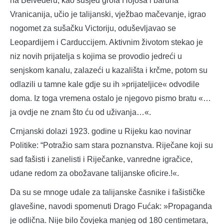
na Belvederu, kao susjed grofa Hojosa i baruna
Vranicanija, učio je talijanski, vježbao mačevanje, igrao
nogomet za sušačku Victoriju, oduševljavao se
Leopardijem i Carduccijem. Aktivnim životom stekao je
niz novih prijatelja s kojima se provodio jedreći u
senjskom kanalu, zalazeći u kazališta i krčme, potom su
odlazili u tamne kale gdje su ih »prijateljice« odvodile
doma. Iz toga vremena ostalo je njegovo pismo bratu «…
ja ovdje ne znam što ću od uživanja…«.
Crnjanski dolazi 1923. godine u Rijeku kao novinar
Politike: “Potražio sam stara poznanstva. Riječane koji su
sad fašisti i zanelisti i Riječanke, vanredne igračice,
udane redom za obožavane talijanske oficire.!«.
Da su se mnoge udale za talijanske časnike i fašističke
glavešine, navodi spomenuti Drago Fućak: »Propaganda
je odlična. Nije bilo čovjeka manjeg od 180 centimetara,