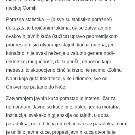
riječkoj Gomili.
Porazna statistika — (a sve su statistike porazne!)
dokazala je brojčanim faktima, da se zatvaranjem
ovakovih javnih kuća (kućica) upravo geometrijskom
progresijom širi otvaranje »tajnih kuća« grijeha, jer,
konačno, nije svaki neženja u valutno generalnodi-
rektorskoj mogućnosti, da si priušti, odnosno kupi
metresu, to skupocjeno činčila krzno, te recimo -Zolinu
Nanu koja guta trokatnice, ville i dionice, sve od
Crikvenice pa tamo do Niče.
Zatvaranjem javnih kuća porastao je interes i čar za
nemoralom. Javne su kuće bile, dakle, jedna moralna
institucija, svakako higijenskija od tajnih, u doba
paradoksa, neće biti na odmet ni ovakav paradoks: moral
je uništio javne kuće, propast javnih kuća otvorila je