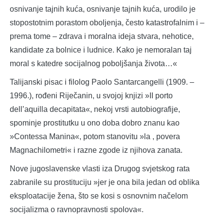
osnivanje tajnih kuća, osnivanje tajnih kuća, urodilo je
stopostotnim porastom oboljenja, često katastrofalnim i –
prema tome – zdrava i moralna ideja stvara, nehotice,
kandidate za bolnice i ludnice. Kako je nemoralan taj
moral s katedre socijalnog poboljšanja života…«
Talijanski pisac i filolog Paolo Santarcangelli (1909. –
1996.), rođeni Riječanin, u svojoj knjizi »II porto
dell’aquilla decapitata«, nekoj vrsti autobiografije,
spominje prostitutku u ono doba dobro znanu kao
»Contessa Manina«, potom stanovitu »la , povera
Magnachilometri« i razne zgode iz njihova zanata.
Nove jugoslavenske vlasti iza Drugog svjetskog rata
zabranile su prostituciju »jer je ona bila jedan od oblika
eksploatacije žena, što se kosi s osnovnim načelom
socijalizma o ravnopravnosti spolova«.