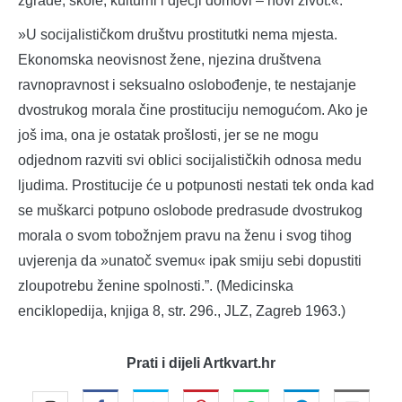
zgrade, škole, kulturni i dječji domovi – novi život.«.
»U socijalističkom društvu prostitutki nema mjesta.
Ekonomska neovisnost žene, njezina društvena
ravnopravnost i seksualno oslobođenje, te nestajanje
dvostrukog morala čine prostituciju nemogućom. Ako je
još ima, ona je ostatak prošlosti, jer se ne mogu
odjednom razviti svi oblici socijalističkih odnosa medu
ljudima. Prostitucije će u potpunosti nestati tek onda kad
se muškarci potpuno oslobode predrasude dvostrukog
morala o svom tobožnjem pravu na ženu i svog tihog
uvjerenja da »unatoč svemu« ipak smiju sebi dopustiti
zloupotrebu ženine spolnosti.”. (Medicinska
enciklopedija, knjiga 8, str. 296., JLZ, Zagreb 1963.)
Prati i dijeli Artkvart.hr