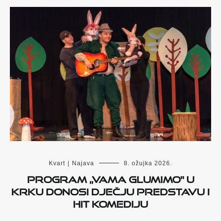
Kvart
|
Najava
8. ožujka 2026.
Program „Vama glumimo“ u
Krku donosi dječju predstavu i
hit komediju