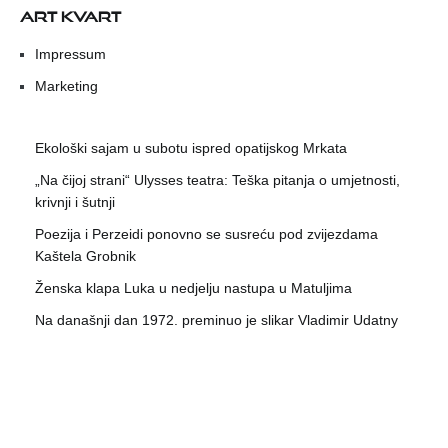
ART KVART
Impressum
Marketing
Ekološki sajam u subotu ispred opatijskog Mrkata
„Na čijoj strani“ Ulysses teatra: Teška pitanja o umjetnosti,
krivnji i šutnji
Poezija i Perzeidi ponovno se susreću pod zvijezdama
Kaštela Grobnik
Ženska klapa Luka u nedjelju nastupa u Matuljima
Na današnji dan 1972. preminuo je slikar Vladimir Udatny