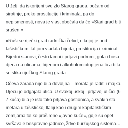
U želji da iskorijeni sve zlo Starog grada, počam od
sirotinje, preko prostitucije i kriminala, pa do
nepismenosti, nova je vlast obećala da će »Stari grad biti
srušen!«
»Ruši se riječki grad radnička četvrt, u kojoj je pod
fašističkom Italijom vladala bijeda, prostitucija i kriminal.
Bijedni stanovi, često tamni i prljavi podrumi, gola i bosa
djeca na ulicama, bijedom i alkoholom otupljena lica bila
su slika riječkog Starog grada.
Očeva zarada nije bila dovoljna – morala je raditi i majka.
Djecu je odgajala ulica. U svakoj uskoj i prljavoj uličici (6-
7 kuća) bila je isto tako prljava gostionica, a svakih sto
metara u fašističkoj Italiji kao i drugim kapitalističkim
zemljama toliko proširene »javne kuće«, gdje su opet
svršavale bespravne jadnice, žrtve buržujskog sistema…