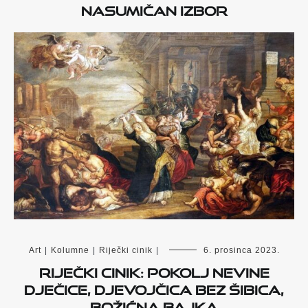
Nasumičan izbor
Art
|
Kolumne
|
Riječki cinik
|
6. prosinca 2023.
Riječki cinik: Pokolj nevine
dječice, Djevojčica bez šibica,
Božićna bajka