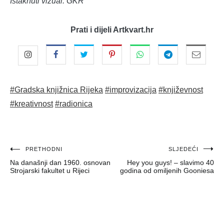
Istaknuti vizual: GKR
Prati i dijeli Artkvart.hr
#Gradska knjižnica Rijeka
#improvizacija
#književnost
#kreativnost
#radionica
Navigacija
PRETHODNI
SLJEDEĆI
Na današnji dan 1960. osnovan
Hey you guys! – slavimo 40
objava
Strojarski fakultet u Rijeci
godina od omiljenih Gooniesa