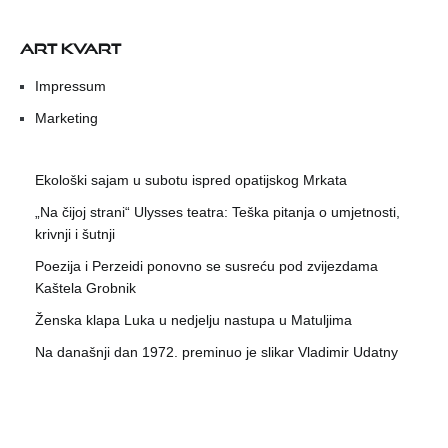
ART KVART
Impressum
Marketing
Ekološki sajam u subotu ispred opatijskog Mrkata
„Na čijoj strani“ Ulysses teatra: Teška pitanja o umjetnosti,
krivnji i šutnji
Poezija i Perzeidi ponovno se susreću pod zvijezdama
Kaštela Grobnik
Ženska klapa Luka u nedjelju nastupa u Matuljima
Na današnji dan 1972. preminuo je slikar Vladimir Udatny