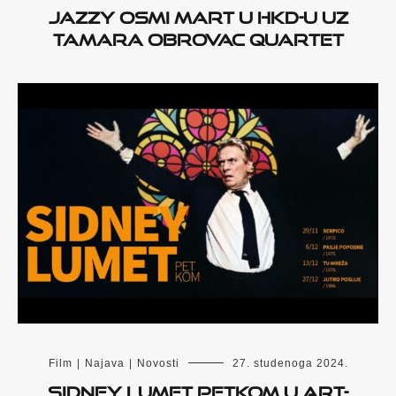
Jazzy Osmi mart u HKD-u uz
Tamara Obrovac Quartet
Film
|
Najava
|
Novosti
27. studenoga 2024.
Sidney Lumet petkom u Art-