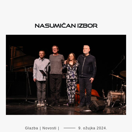
Nasumičan izbor
Glazba
|
Novosti
|
9. ožujka 2024.