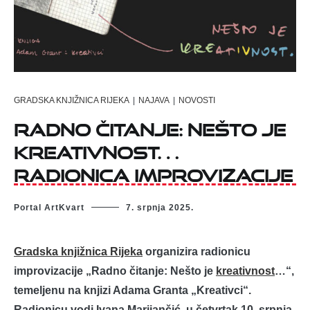
GRADSKA KNJIŽNICA RIJEKA
|
NAJAVA
|
NOVOSTI
Radno čitanje: Nešto je
kreativnost…
radionica improvizacije
Portal ArtKvart
7. srpnja 2025.
Gradska knjižnica Rijeka
organizira radionicu
improvizacije „Radno čitanje: Nešto je
kreativnost
…“,
temeljenu na knjizi Adama Granta „Kreativci“.
Radionicu vodi Ivana Marijančić, u četvrtak 10. srpnja