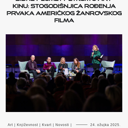
kinu: Stogodišnjica rođenja
prvaka američkog žanrovskog
filma
Art
|
Književnost
|
Kvart
|
Novosti
|
24. ožujka 2025.