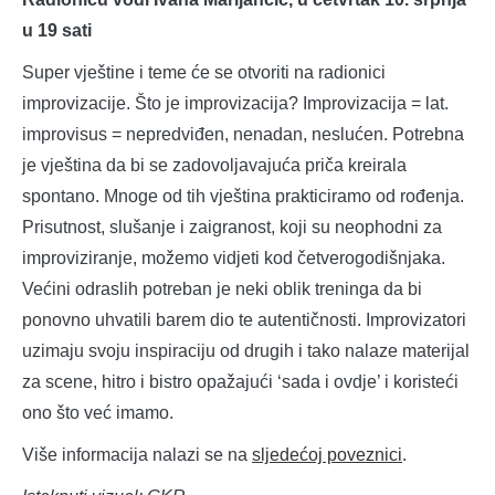
u 19 sati
Super vještine i teme će se otvoriti na radionici
improvizacije. Što je improvizacija? Improvizacija = lat.
improvisus = nepredviđen, nenadan, neslućen. Potrebna
je vještina da bi se zadovoljavajuća priča kreirala
spontano. Mnoge od tih vještina prakticiramo od rođenja.
Prisutnost, slušanje i zaigranost, koji su neophodni za
improviziranje, možemo vidjeti kod četverogodišnjaka.
Većini odraslih potreban je neki oblik treninga da bi
ponovno uhvatili barem dio te autentičnosti. Improvizatori
uzimaju svoju inspiraciju od drugih i tako nalaze materijal
za scene, hitro i bistro opažajući ‘sada i ovdje’ i koristeći
ono što već imamo.
Više informacija nalazi se na
sljedećoj poveznici
.