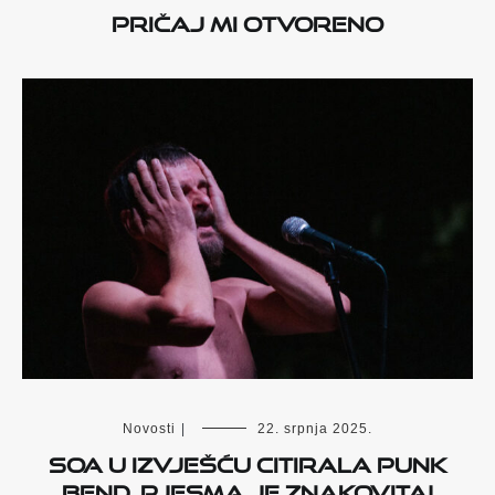
Pričaj mi otvoreno
Novosti
|
22. srpnja 2025.
SOA u izvješću citirala punk
bend. Pjesma je znakovita!