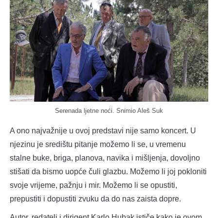
Serenada ljetne noći. Snimio Aleš Suk
A ono najvažnije u ovoj predstavi nije samo koncert. U
njezinu je središtu pitanje možemo li se, u vremenu
stalne buke, briga, planova, navika i mišljenja, dovoljno
stišati da bismo uopće čuli glazbu. Možemo li joj pokloniti
svoje vrijeme, pažnju i mir. Možemo li se opustiti,
prepustiti i dopustiti zvuku da do nas zaista dopre.
Autor, redatelj i dirigent Karlo Hubak ističe kako je ovom