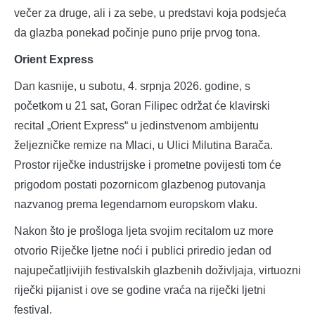
večer za druge, ali i za sebe, u predstavi koja podsjeća
da glazba ponekad počinje puno prije prvog tona.
Orient Express
Dan kasnije, u subotu, 4. srpnja 2026. godine, s
početkom u 21 sat, Goran Filipec održat će klavirski
recital „Orient Express“ u jedinstvenom ambijentu
željezničke remize na Mlaci, u Ulici Milutina Barača.
Prostor riječke industrijske i prometne povijesti tom će
prigodom postati pozornicom glazbenog putovanja
nazvanog prema legendarnom europskom vlaku.
Nakon što je prošloga ljeta svojim recitalom uz more
otvorio Riječke ljetne noći i publici priredio jedan od
najupečatljivijih festivalskih glazbenih doživljaja, virtuozni
riječki pijanist i ove se godine vraća na riječki ljetni
festival.