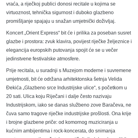
vraća, a riječkoj publici donosi recitale u kojima se
virtuoznost, tehnička sigurnost i duboko glazbeno
promišljanje spajaju u snažan umjetnički doživljaj.
Koncert „Orient Express“ bit će i prilika za poseban susret
glazbe i prostora: zvuk klavira, povijest riječke željeznice i
elegancija europskih putovanja spojit će se u večer
jedinstvene festivalske atmosfere.
Prije recitala, u suradnji s Muzejom moderne i suvremene
umjetnosti, bit će održana arhitektonska šetnja Velida
Đekića „Glazbeno srce Industrijske ulice“, s početkom u
20 sati. Ulica koju Riječani i dalje često nazivaju
Industrijskom, iako se danas službeno zove Baračeva, ne
čuva samo tragove riječke industrijske prošlosti. Ona krije
i brojne glazbene priče: od komornog muziciranja u
kućnim ambijentima i rock-koncerata, do snimanja