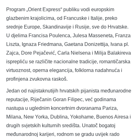
Program „Orient Express“ publiku vodi europskim
glazbenim krajolicima, od Francuske i Italije, preko
srednje Europe, Skandinavije i Rusije, sve do Hrvatske.
U djelima Francisa Poulenca, Julesa Masseneta, Franza
Liszta, Ignaza Friedmana, Gaetana Donizettija, Ivana pl.
Zajca, Dore Pejačević, Carla Nielsena i Milija Balakireva
isprepliću se različite nacionalne tradicije, romantičarska
virtuoznost, operna elegancija, folklorna nadahnuća i
profinjena zvukovna raskoš.
Jedan od najistaknutijih hrvatskih pijanista međunarodne
reputacije, Riječanin Goran Filipec, već godinama
nastupa u uglednim koncertnim dvoranama Pariza,
Milana, New Yorka, Dublina, Yokohame, Buenos Airesa i
drugih svjetskih kulturnih središta. Unatoč bogatoj
međunarodnoj karijeri, rodnom se gradu uvijek rado