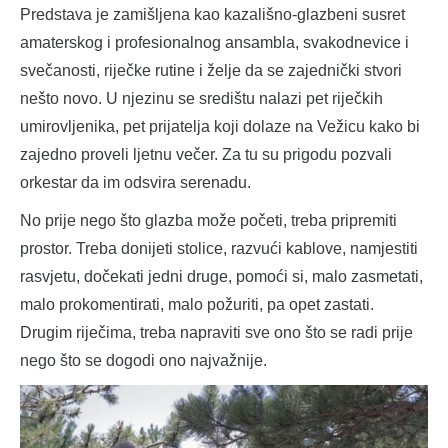
Predstava je zamišljena kao kazališno-glazbeni susret
amaterskog i profesionalnog ansambla, svakodnevice i
svečanosti, riječke rutine i želje da se zajednički stvori
nešto novo. U njezinu se središtu nalazi pet riječkih
umirovljenika, pet prijatelja koji dolaze na Vežicu kako bi
zajedno proveli ljetnu večer. Za tu su prigodu pozvali
orkestar da im odsvira serenadu.
No prije nego što glazba može početi, treba pripremiti
prostor. Treba donijeti stolice, razvući kablove, namjestiti
rasvjetu, dočekati jedni druge, pomoći si, malo zasmetati,
malo prokomentirati, malo požuriti, pa opet zastati.
Drugim riječima, treba napraviti sve ono što se radi prije
nego što se dogodi ono najvažnije.