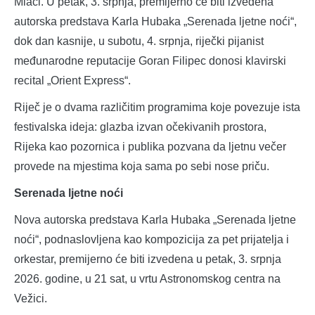
Mlaci. U petak, 3. srpnja, premijerno će biti izvedena
autorska predstava Karla Hubaka „Serenada ljetne noći“,
dok dan kasnije, u subotu, 4. srpnja, riječki pijanist
međunarodne reputacije Goran Filipec donosi klavirski
recital „Orient Express“.
Riječ je o dvama različitim programima koje povezuje ista
festivalska ideja: glazba izvan očekivanih prostora,
Rijeka kao pozornica i publika pozvana da ljetnu večer
provede na mjestima koja sama po sebi nose priču.
Serenada ljetne noći
Nova autorska predstava Karla Hubaka „Serenada ljetne
noći“, podnaslovljena kao kompozicija za pet prijatelja i
orkestar, premijerno će biti izvedena u petak, 3. srpnja
2026. godine, u 21 sat, u vrtu Astronomskog centra na
Vežici.