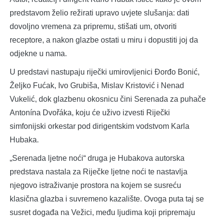
predstavom želio režirati upravo uvjete slušanja: dati
dovoljno vremena za pripremu, stišati um, otvoriti
receptore, a nakon glazbe ostati u miru i dopustiti joj da
odjekne u nama.
U predstavi nastupaju riječki umirovljenici Đorđo Bonić,
Željko Fućak, Ivo Grubiša, Mislav Kristović i Nenad
Vukelić, dok glazbenu okosnicu čini Serenada za puhače
Antonína Dvořáka, koju će uživo izvesti Riječki
simfonijski orkestar pod dirigentskim vodstvom Karla
Hubaka.
„Serenada ljetne noći“ druga je Hubakova autorska
predstava nastala za Riječke ljetne noći te nastavlja
njegovo istraživanje prostora na kojem se susreću
klasična glazba i suvremeno kazalište. Ovoga puta taj se
susret događa na Vežici, među ljudima koji pripremaju