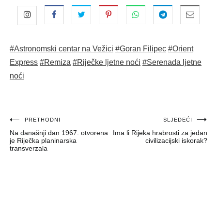
#Astronomski centar na Vežici
#Goran Filipec
#Orient
Express
#Remiza
#Riječke ljetne noći
#Serenada ljetne
noći
Navigacija
PRETHODNI
SLJEDEĆI
Na današnji dan 1967. otvorena
Ima li Rijeka hrabrosti za jedan
objava
je Riječka planinarska
civilizacijski iskorak?
transverzala