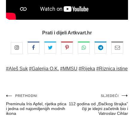
Prati i dijeli Artkvart.hr
#Aleš Suk
#Galerija O.K.
#MMSU
#Rijeka
#Riznica istine
Navigacija
PRETHODNI
SLJEDEĆI
Preminula Iris Apfel, rijetka ptica
112 godina od „Đačkog štrajka”
objava
i jedna od najomiljenijih modnih
čiji je idejni začetnik bio i
ikona
Vatroslav Cihlar