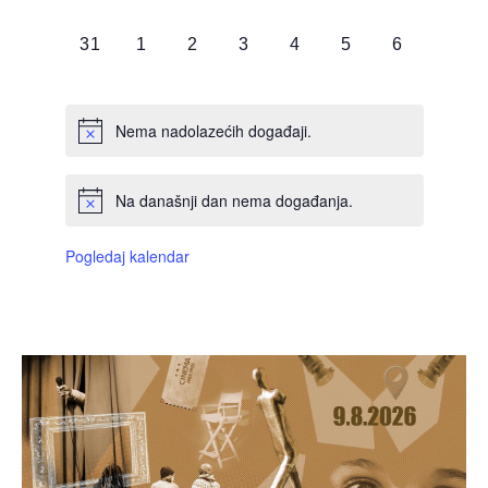
DOGAĐAJI,
DOGAĐAJI,
DOGAĐAJI,
DOGAĐAJI,
DOGAĐAJI,
DOGAĐAJI,
DOGAĐAJI
0
0
0
0
0
0
0
31
1
2
3
4
5
6
DOGAĐAJI,
DOGAĐAJI,
DOGAĐAJI,
DOGAĐAJI,
DOGAĐAJI,
DOGAĐAJI,
DOGAĐAJI
Nema nadolazećih događaji.
Na današnji dan nema događanja.
Pogledaj kalendar