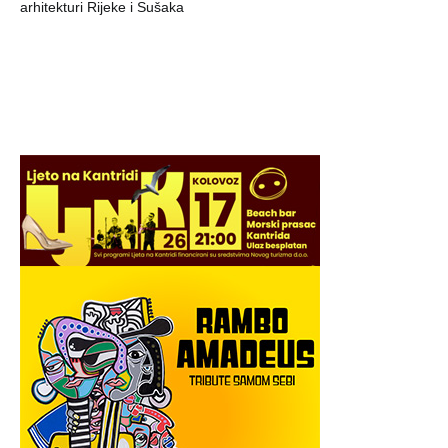
objava
arhitekturi Rijeke i Sušaka