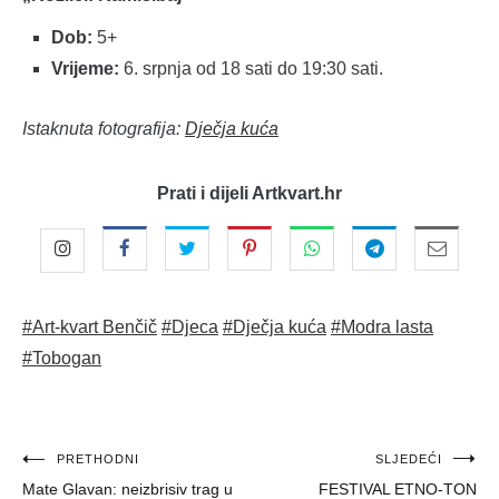
Dob:
5+
Vrijeme:
6. srpnja od 18 sati do 19:30 sati.
Istaknuta fotografija:
Dječja kuća
Prati i dijeli Artkvart.hr
#Art-kvart Benčič
#Djeca
#Dječja kuća
#Modra lasta
#Tobogan
Navigacija
PRETHODNI
SLJEDEĆI
Mate Glavan: neizbrisiv trag u
FESTIVAL ETNO-TON