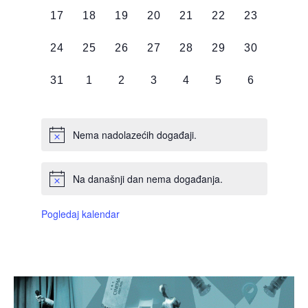
0
0
0
0
0
0
0
17
18
19
20
21
22
23
DOGAĐAJI,
DOGAĐAJI,
DOGAĐAJI,
DOGAĐAJI,
DOGAĐAJI,
DOGAĐAJI,
DOGAĐAJI
0
0
0
0
0
0
0
24
25
26
27
28
29
30
DOGAĐAJI,
DOGAĐAJI,
DOGAĐAJI,
DOGAĐAJI,
DOGAĐAJI,
DOGAĐAJI,
DOGAĐAJI
0
0
0
0
0
0
0
31
1
2
3
4
5
6
DOGAĐAJI,
DOGAĐAJI,
DOGAĐAJI,
DOGAĐAJI,
DOGAĐAJI,
DOGAĐAJI,
DOGAĐAJI
Nema nadolazećih događaji.
Na današnji dan nema događanja.
Pogledaj kalendar