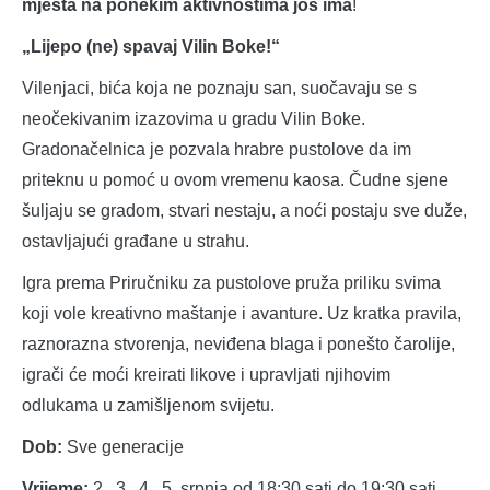
mjesta na ponekim aktivnostima još ima
!
„Lijepo (ne) spavaj Vilin Boke!“
Vilenjaci, bića koja ne poznaju san, suočavaju se s
neočekivanim izazovima u gradu Vilin Boke.
Gradonačelnica je pozvala hrabre pustolove da im
priteknu u pomoć u ovom vremenu kaosa. Čudne sjene
šuljaju se gradom, stvari nestaju, a noći postaju sve duže,
ostavljajući građane u strahu.
Igra prema Priručniku za pustolove pruža priliku svima
koji vole kreativno maštanje i avanture. Uz kratka pravila,
raznorazna stvorenja, neviđena blaga i ponešto čarolije,
igrači će moći kreirati likove i upravljati njihovim
odlukama u zamišljenom svijetu.
Dob:
Sve generacije
Vrijeme:
2., 3., 4., 5. srpnja od 18:30 sati do 19:30 sati.