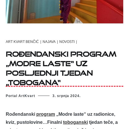
ART KVART BENČIĆ
|
NAJAVA
|
NOVOSTI
|
Rođendanski program
„Modre laste“ uz
posljednji tjedan
„Tobogana“
Portal ArtKvart
3. srpnja 2024.
Rođendanski
program
„Modre laste“ uz radionice,
kviz, pustolovine…Finalni
toboganski
tjedan teče, a