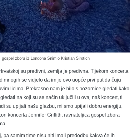
om gospel zboru iz Londona Snimio Kristian Sirotich
u Hrvatskoj su predivni, zemlja je predivna. Tijekom koncerta
kod mnogih se vidjelo da im je ovo uopće prvi put da čuju
ihovim licima. Prekrasno nam je bilo s pozornice gledati kako
gledati na koji su se način uključili u ovaj naš koncert, ti
Ljudi su upijali našu glazbu, mi smo upijali dobru energiju,
kon koncerta Jennifer Griffith, ravnateljica gospel zbora
ama.
j, pa samim time nisu niti imali predođbu kakva će ih