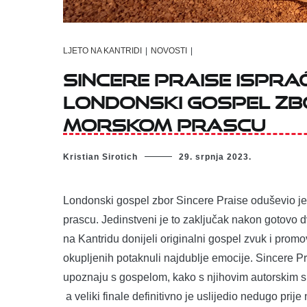
LJETO NA KANTRIDI
|
NOVOSTI
|
Sincere Praise ispra
londonski gospel zb
Morskom prascu
Kristian Sirotich
29. srpnja 2023.
Londonski gospel zbor Sincere Praise oduševio je 
prascu. Jedinstveni je to zaključak nakon gotovo 
na Kantridu donijeli originalni gospel zvuk i promov
okupljenih potaknuli najdublje emocije. Sincere P
upoznaju s gospelom, kako s njihovim autorskim s
a veliki finale definitivno je uslijedio nedugo p