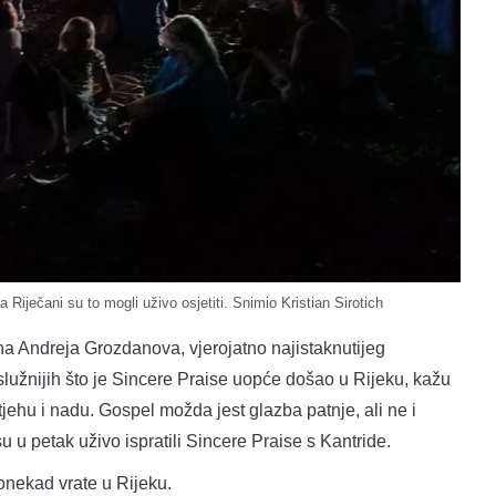
 Riječani su to mogli uživo osjetiti. Snimio Kristian Sirotich
na Andreja Grozdanova, vjerojatno najistaknutijeg
lužnijih što je Sincere Praise uopće došao u Rijeku, kažu
tjehu i nadu. Gospel možda jest glazba patnje, ali ne i
su u petak uživo ispratili Sincere Praise s Kantride.
nekad vrate u Rijeku.