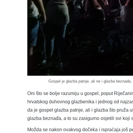
Gospel je glazba patnje, ali ne i glazba beznađa, a
Oni što se bolje razumiju u gospel, poput Riječani
hrvatskog duhovnog glazbenika i jednog od najzas
da je gospel glazba patnje, ali i glazba što pruža u
glazba beznađa, a to su zasigurno osjetili svi koji 
Možda se nakon ovakvog dočeka i ispraćaja još po