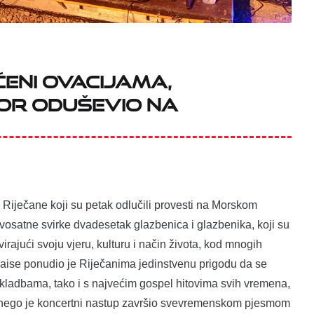
ćeni ovacijama,
or oduševio na
Riječane koji su petak odlučili provesti na Morskom
dvosatne svirke dvadesetak glazbenica i glazbenika, koji su
irajući svoju vjeru, kulturu i način života, kod mnogih
raise ponudio je Riječanima jedinstvenu prigodu da se
kladbama, tako i s najvećim gospel hitovima svih vremena,
rije nego je koncertni nastup završio svevremenskom pjesmom