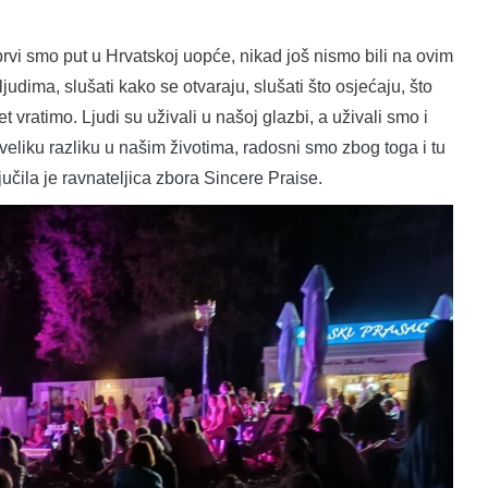
rvi smo put u Hrvatskoj uopće, nikad još nismo bili na ovim
judima, slušati kako se otvaraju, slušati što osjećaju, što
 vratimo. Ljudi su uživali u našoj glazbi, a uživali smo i
veliku razliku u našim životima, radosni smo zbog toga i tu
čila je ravnateljica zbora Sincere Praise.