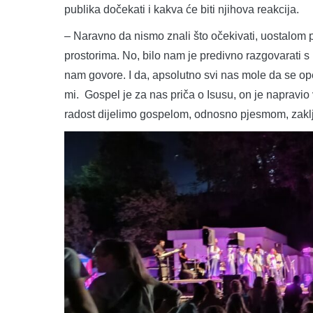
publika dočekati i kakva će biti njihova reakcija.
– Naravno da nismo znali što očekivati, uostalom p
prostorima. No, bilo nam je predivno razgovarati s l
nam govore. I da, apsolutno svi nas mole da se opet
mi. Gospel je za nas priča o Isusu, on je napravio 
radost dijelimo gospelom, odnosno pjesmom, zaklju