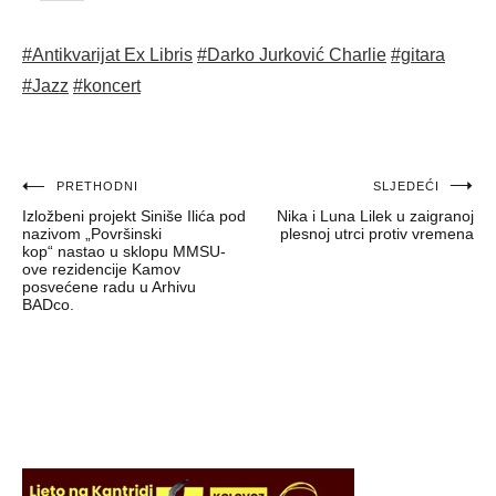
#Antikvarijat Ex Libris
#Darko Jurković Charlie
#gitara
#Jazz
#koncert
Navigacija
PRETHODNI
SLJEDEĆI
Izložbeni projekt Siniše Ilića pod
Nika i Luna Lilek u zaigranoj
objava
nazivom „Površinski
plesnoj utrci protiv vremena
kop“ nastao u sklopu MMSU-
ove rezidencije Kamov
posvećene radu u Arhivu
BADco.