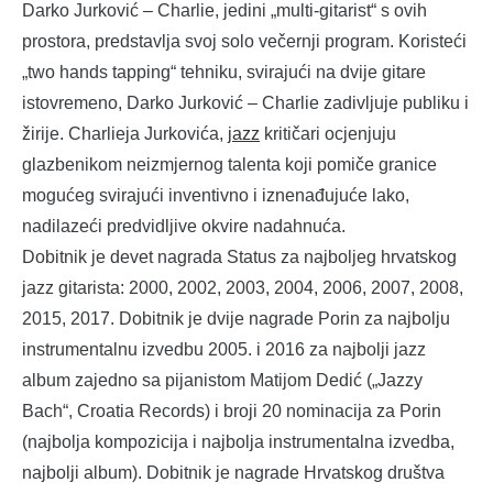
Darko Jurković – Charlie, jedini „multi-gitarist“ s ovih
prostora, predstavlja svoj solo večernji program. Koristeći
„two hands tapping“ tehniku, svirajući na dvije gitare
istovremeno, Darko Jurković – Charlie zadivljuje publiku i
žirije. Charlieja Jurkovića,
jazz
kritičari ocjenjuju
glazbenikom neizmjernog talenta koji pomiče granice
mogućeg svirajući inventivno i iznenađujuće lako,
nadilazeći predvidljive okvire nadahnuća.
Dobitnik je devet nagrada Status za najboljeg hrvatskog
jazz gitarista: 2000, 2002, 2003, 2004, 2006, 2007, 2008,
2015, 2017. Dobitnik je dvije nagrade Porin za najbolju
instrumentalnu izvedbu 2005. i 2016 za najbolji jazz
album zajedno sa pijanistom Matijom Dedić („Jazzy
Bach“, Croatia Records) i broji 20 nominacija za Porin
(najbolja kompozicija i najbolja instrumentalna izvedba,
najbolji album). Dobitnik je nagrade Hrvatskog društva