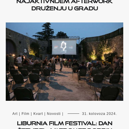
najaktivnijem afterwork
druženju u gradu
Art
|
Film
|
Kvart
|
Novosti
|
31. kolovoza 2024.
Liburnia film festival: Dan