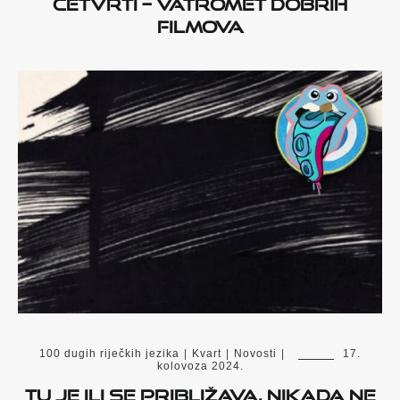
četvrti – Vatromet dobrih
filmova
100 dugih riječkih jezika
|
Kvart
|
Novosti
|
17.
kolovoza 2024.
TU JE ILI SE PRIBLIŽAVA, NIKADA NE