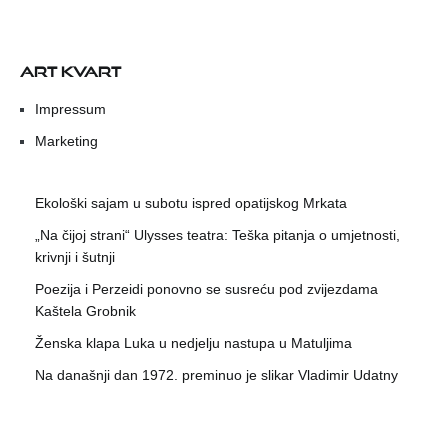
ART KVART
Impressum
Marketing
Ekološki sajam u subotu ispred opatijskog Mrkata
„Na čijoj strani“ Ulysses teatra: Teška pitanja o umjetnosti,
krivnji i šutnji
Poezija i Perzeidi ponovno se susreću pod zvijezdama
Kaštela Grobnik
Ženska klapa Luka u nedjelju nastupa u Matuljima
Na današnji dan 1972. preminuo je slikar Vladimir Udatny