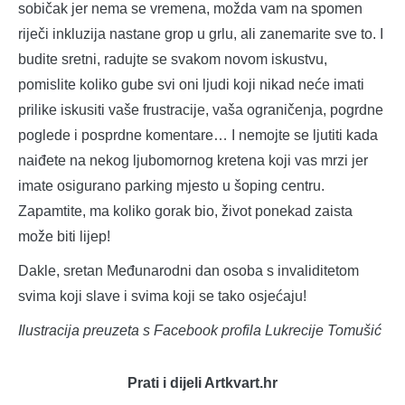
sobičak jer nema se vremena, možda vam na spomen
riječi inkluzija nastane grop u grlu, ali zanemarite sve to. I
budite sretni, radujte se svakom novom iskustvu,
pomislite koliko gube svi oni ljudi koji nikad neće imati
prilike iskusiti vaše frustracije, vaša ograničenja, pogrdne
poglede i posprdne komentare… I nemojte se ljutiti kada
naiđete na nekog ljubomornog kretena koji vas mrzi jer
imate osigurano parking mjesto u šoping centru.
Zapamtite, ma koliko gorak bio, život ponekad zaista
može biti lijep!
Dakle, sretan Međunarodni dan osoba s invaliditetom
svima koji slave i svima koji se tako osjećaju!
Ilustracija preuzeta s Facebook profila Lukrecije Tomušić
Prati i dijeli Artkvart.hr