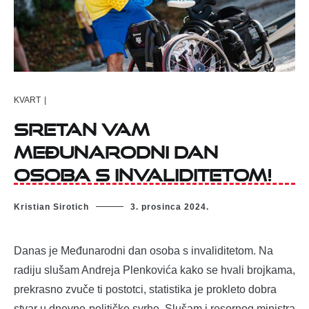
KVART
|
SRETAN VAM
MEĐUNARODNI DAN
OSOBA S INVALIDITETOM!
Kristian Sirotich
3. prosinca 2024.
Danas je Međunarodni dan osoba s invaliditetom. Na
radiju slušam Andreja Plenkovića kako se hvali brojkama,
prekrasno zvuče ti postotci, statistika je prokleto dobra
stvar u dnevno-političke svrhe. Slušam i resornog ministra