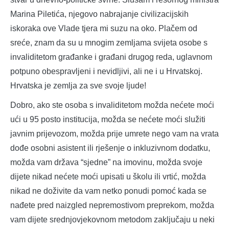
Marina Piletića, njegovo nabrajanje civilizacijskih
iskoraka ove Vlade tjera mi suzu na oko. Plačem od
sreće, znam da su u mnogim zemljama svijeta osobe s
invaliditetom građanke i građani drugog reda, uglavnom
potpuno obespravljeni i nevidljivi, ali ne i u Hrvatskoj.
Hrvatska je zemlja za sve svoje ljude!
Dobro, ako ste osoba s invaliditetom možda nećete moći
ući u 95 posto institucija, možda se nećete moći služiti
javnim prijevozom, možda prije umrete nego vam na vrata
dođe osobni asistent ili rješenje o inkluzivnom dodatku,
možda vam država “sjedne” na imovinu, možda svoje
dijete nikad nećete moći upisati u školu ili vrtić, možda
nikad ne doživite da vam netko ponudi pomoć kada se
nađete pred naizgled nepremostivom preprekom, možda
vam dijete srednjovjekovnom metodom zaključaju u neki