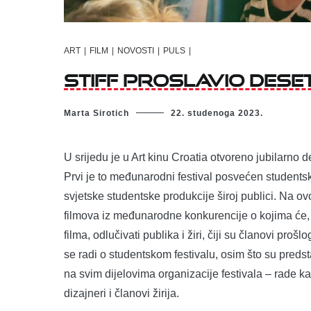
ART
|
FILM
|
NOVOSTI
|
PULS
|
STIFF proslavio dese
Marta Sirotich
22. studenoga 2023.
U srijedu je u Art kinu Croatia otvoreno jubilarno 
Prvi je to međunarodni festival posvećen studentsko
svjetske studentske produkcije široj publici. Na ov
filmova iz međunarodne konkurencije o kojima će,
filma, odlučivati publika i žiri, čiji su članovi proš
se radi o studentskom festivalu, osim što su predsta
na svim dijelovima organizacije festivala – rade k
dizajneri i članovi žirija.