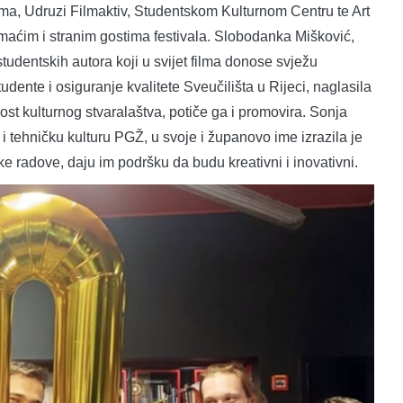
a, Udruzi Filmaktiv, Studentskom Kulturnom Centru te Art
maćim i stranim gostima festivala. Slobodanka Mišković,
 studentskih autora koji u svijet filma donose svježu
tudente i osiguranje kvalitete Sveučilišta u Rijeci, naglasila
t kulturnog stvaralaštva, potiče ga i promovira. Sonja
 i tehničku kulturu PGŽ, u svoje i županovo ime izrazila je
 radove, daju im podršku da budu kreativni i inovativni.