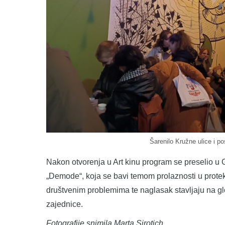
Šarenilo Kružne ulice i pos
Nakon otvorenja u Art kinu program se preselio u Ga
„Demode“, koja se bavi temom prolaznosti u protek
društvenim problemima te naglasak stavljaju na glo
zajednice.
Fotografije snimila Marta Sirotich