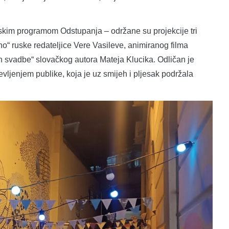
mskim programom Odstupanja – održane su projekcije tri
no“ ruske redateljice Vere Vasileve, animiranog filma
n svadbe“ slovačkog autora Mateja Klucika. Odličan je
ševljenjem publike, koja je uz smijeh i pljesak podržala