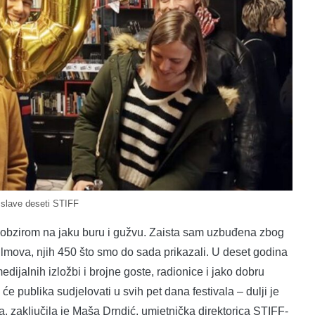
 slave deseti STIFF
 s obzirom na jaku buru i gužvu. Zaista sam uzbuđena zbog
ilmova, njih 450 što smo do sada prikazali. U deset godina
ijalnih izložbi i brojne goste, radionice i jako dobru
e publika sudjelovati u svih pet dana festivala – dulji je
a, zaključila je Maša Drndić, umjetnička direktorica STIFF-