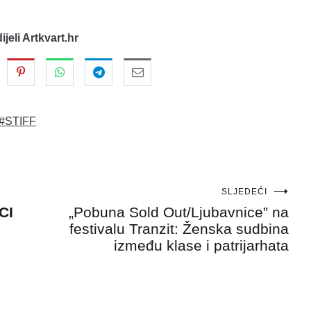
dijeli Artkvart.hr
#STIFF
SLJEDEĆI
CI
„Pobuna Sold Out/Ljubavnice” na
festivalu Tranzit: Ženska sudbina
između klase i patrijarhata