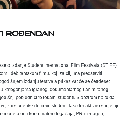
ti rođendan
deseto izdanje Student International Film Festivala (STIFF).
m i debitantskom filmu, koji za cilj ima predstaviti
ogodišnjem izdanju festivala prikazivat će se četrdeset
 u kategorijama igranog, dokumentarnog i animiranog
logodišnji pobjednici te lokalni studenti. S obzirom na to da
vljeni studentski filmovi, studenti također aktivno sudjeluju
ao moderatori i koordinatori događaja, PR menageri,