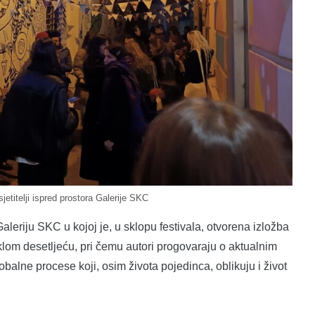
jetitelji ispred prostora Galerije SKC
leriju SKC u kojoj je, u sklopu festivala, otvorena izložba
lom desetljeću, pri čemu autori progovaraju o aktualnim
balne procese koji, osim života pojedinca, oblikuju i život