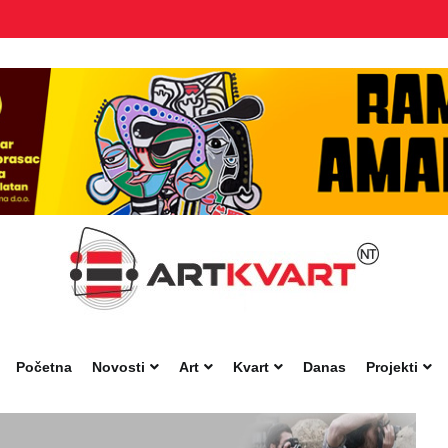
Početna
Novosti
Art
Kvart
Danas
Projekti