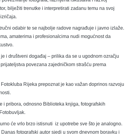
tor, bilježiti trenutke i interpretirati zadanu temu na svoj
izričaja.
tručni odabir te se najbolje radove nagrađuje i javno izlaže.
ima, amaterima i profesionalcima nudi mogućnost da
kustvo.
je i društveni događaj – prilika da se u ugodnom ozračju
iju prijateljstva povezana zajedničkom strašću prema
e Fotokluba Rijeka prepoznat je kao važan doprinos razvoju
nosti.
 i pribora, odnosno Biblioteka knjiga, fotografskih
Fotobuvljak.
rno će vrlo brzo istisnuti iz upotrebe sve što je analogno.
. Danas fotografski autor sjedi u svom dnevnom boravku i