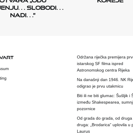
jenju… slobodi…
nadi…”
KVART
Održana riječka premijera pr
istarskog SF filma ispred
ssum
Astronomskog centra Rijeka
ting
Na današnji dan 1946. NK Rij
odigrao je prvu utakmicu
Biti ili ne biti glumac: Šušljik i
između Shakespearea, sumnje
pozornice
Od grada do grada, od druga
druga: „Brodarica“ uplovila u 
Laurus