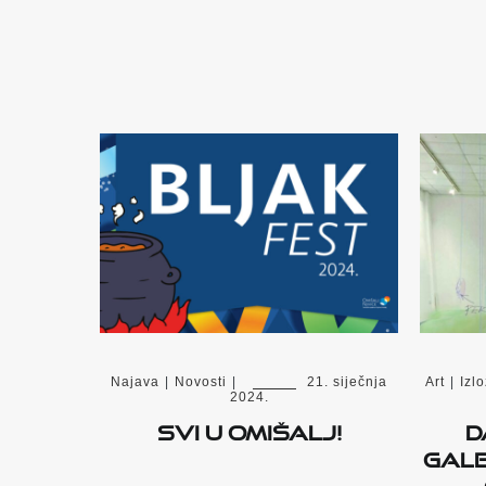
Najava
|
Novosti
|
21. siječnja
Art
|
Izl
2024.
Svi u Omišalj!
D
Gale