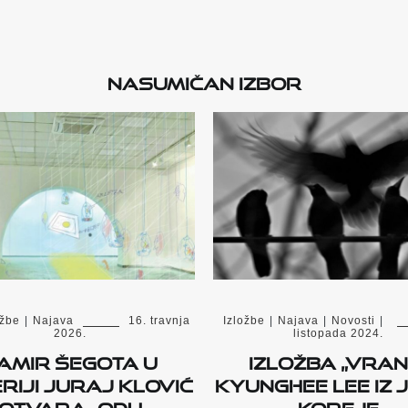
Nasumičan izbor
ožbe
|
Najava
16. travnja
Izložbe
|
Najava
|
Novosti
|
2026.
listopada 2024.
amir Šegota u
Izložba „Vran
riji Juraj Klović
Kyunghee Lee iz 
otvara „Odu
Koreje