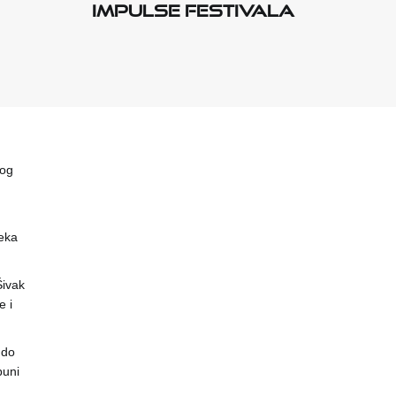
Impulse Festivala
vog
eka
 Šivak
 i
 do
puni