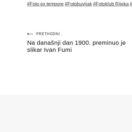
#Foto ex tempore
#Fotobuvljak
#Fotoklub Rijeka
#
Navigacija
PRETHODNI
Na današnji dan 1900. preminuo je
objava
slikar Ivan Fumi