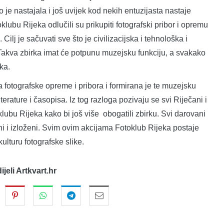
 je nastajala i još uvijek kod nekih entuzijasta nastaje
lubu Rijeka odlučili su prikupiti fotografski pribor i opremu
 Cilj je sačuvati sve što je civilizacijska i tehnološka i
. Takva zbirka imat će potpunu muzejsku funkciju, a svakako
ka.
 fotografske opreme i pribora i formirana je te muzejsku
iterature i časopisa. Iz tog razloga pozivaju se svi Riječani i
lubu Rijeka kako bi još više obogatili zbirku. Svi darovani
i i izloženi. Svim ovim akcijama Fotoklub Rijeka postaje
kulturu fotografske slike.
dijeli Artkvart.hr