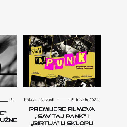
5.
Najava
|
Novosti
5. travnja 2024.
Premijere filmova
e“
„Sav taj pank“ i
Južne
„Birtija“ u sklopu