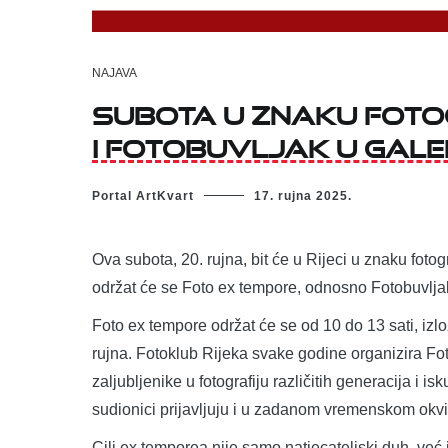
NAJAVA
SUBOTA U ZNAKU FOTO
I FOTOBUVLJAK U GALERI
Portal ArtKvart
17. rujna 2025.
Ova subota, 20. rujna, bit će u Rijeci u znaku fotogr
održat će se Foto ex tempore, odnosno Fotobuvlja
Foto ex tempore održat će se od 10 do 13 sati, izlo
rujna. Fotoklub Rijeka svake godine organizira Fot
zaljubljenike u fotografiju različitih generacija i is
sudionici prijavljuju i u zadanom vremenskom okvi
Cilj ex temporea nije samo natjecateljski duh, već 