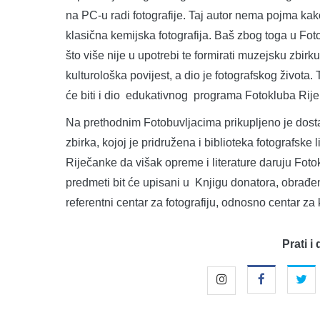
na PC-u radi fotografije. Taj autor nema pojma kako
klasična kemijska fotografija. Baš zbog toga u Fotok
što više nije u upotrebi te formirati muzejsku zbirku.
kulturološka povijest, a dio je fotografskog života
će biti i dio edukativnog programa Fotokluba Rije
Na prethodnim Fotobuvljacima prikupljeno je dosta
zbirka, kojoj je pridružena i biblioteka fotografske l
Riječanke da višak opreme i literature daruju Fotok
predmeti bit će upisani u Knjigu donatora, obrađen
referentni centar za fotografiju, odnosno centar za 
Prati i 