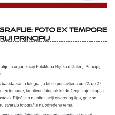
GRAFIJE: FOTO EX TEMPORE
JI PRINCIPIJ
afije, u organizaciji Fotokluba Rijeka u Galeriji Principij
k.
žba odabranih fotografija bit će postavljena od 22. do 27.
o ex tempore, kreativno fotografsko druženje koje okuplja
kustava. Riječ je o manifestaciji otvorenog tipa, gdje se
ru stvaraju fotografije na određenu temu.
i povezivanje fotografa, razmjena iskustava i razvoj