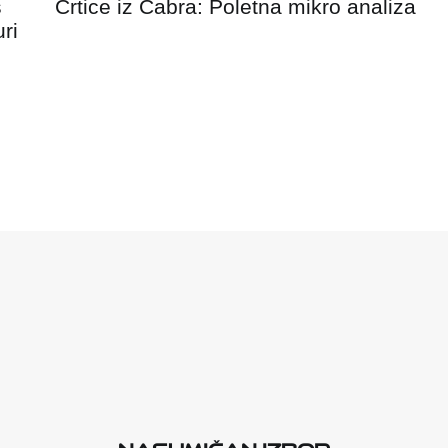
s
Crtice iz Čabra: Poletna mikro analiza
ri
Nasumičan izbor