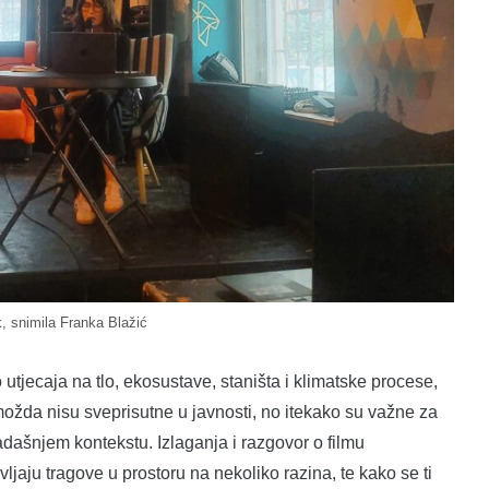
, snimila Franka Blažić
o utjecaja na tlo, ekosustave, staništa i klimatske procese,
možda nisu sveprisutne u javnosti, no itekako su važne za
adašnjem kontekstu. Izlaganja i razgovor o filmu
vljaju tragove u prostoru na nekoliko razina, te kako se ti