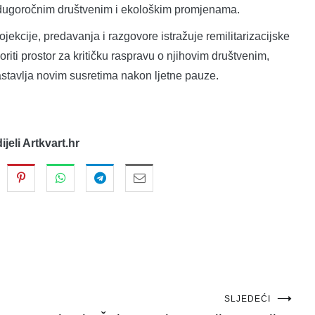
i u dugoročnim društvenim i ekološkim promjenama.
jekcije, predavanja i razgovore istražuje remilitarizacijske
voriti prostor za kritičku raspravu o njihovim društvenim,
astavlja novim susretima nakon ljetne pauze.
dijeli Artkvart.hr
SLJEDEĆI