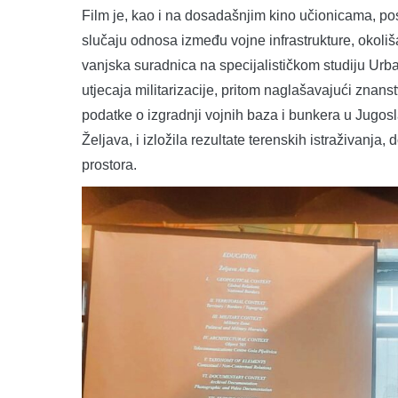
Film je, kao i na dosadašnjim kino učionicama, pos
slučaju odnosa između vojne infrastrukture, okoli
vanjska suradnica na specijalističkom studiju Urban
utjecaja militarizacije, pritom naglašavajući znan
podatke o izgradnji vojnih baza i bunkera u Jugos
Željava, i izložila rezultate terenskih istraživanja, d
prostora.