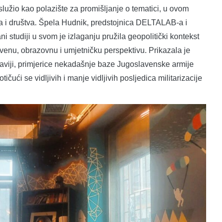
lužio kao polazište za promišljanje o tematici, u ovom
ša i društva. Špela Hudnik, predstojnica DELTALAB-a i
i studiji u svom je izlaganju pružila geopolitički kontekst
stvenu, obrazovnu i umjetničku perspektivu. Prikazala je
laviji, primjerice nekadašnje baze Jugoslavenske armije
otičući se vidljivih i manje vidljivih posljedica militarizacije