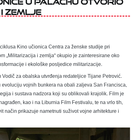
ionice u Palachu otvorio
 i zemlje
 ciklusa Kino učionica Centra za ženske studije pri
 „Militarizacija i zemlja“ okupio je zainteresirane oko
sformacije i ekološke posljedice militarizacije.
Vodič za obalska utvrđenja redateljice Tijane Petrović.
šku evoluciju vojnih bunkera na obali zaljeva San Francisca,
egija i sustava nadzora koji su oblikovali krajolik. Film je
agrađen, kao i na Liburnia Film Festivalu, te na vrlo tih,
t način prikazuje nametnuti suživot vojne arhitekture i