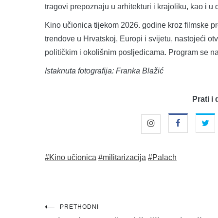
tragovi prepoznaju u arhitekturi i krajoliku, kao 
Kino učionica tijekom 2026. godine kroz filmske pro
trendove u Hrvatskoj, Europi i svijetu, nastojeći ot
političkim i okolišnim posljedicama. Program se n
Istaknuta fotografija: Franka Blažić
Prati i 
#Kino učionica
#militarizacija
#Palach
Navigacija
PRETHODNI