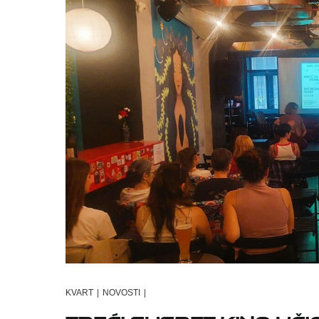
KVART
|
NOVOSTI
|