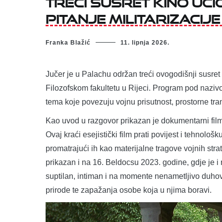
Treći susret Kino uč
pitanje militarizacije
Franka Blažić
11. lipnja 2026.
Jučer je u Palachu održan treći ovogodišnji susret
Filozofskom fakultetu u Rijeci. Program pod nazivom
tema koje povezuju vojnu prisutnost, prostorne tran
Kao uvod u razgovor prikazan je dokumentarni film 
Ovaj kraći esejistički film prati povijest i tehnolo
promatrajući ih kao materijalne tragove vojnih strat
prikazan i na 16. Beldocsu 2023. godine, gdje je i n
suptilan, intiman i na momente nenametljivo duhovi
prirode te zapažanja osobe koja u njima boravi.