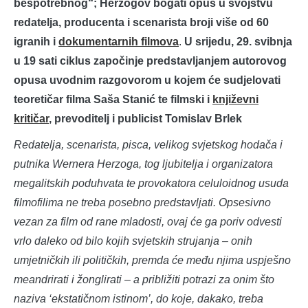
bespotrebnog“; Herzogov bogati opus u svojstvu
redatelja, producenta i scenarista broji više od 60
igranih i
dokumentarnih filmova
.
U srijedu, 29. svibnja
u 19 sati ciklus započinje predstavljanjem autorovog
opusa uvodnim razgovorom u kojem će sudjelovati
teoretičar filma Saša Stanić te filmski i
književni
kritičar
, prevoditelj i publicist Tomislav Brlek
Redatelja, scenarista, pisca, velikog svjetskog hodača i
putnika Wernera Herzoga, tog ljubitelja i organizatora
megalitskih poduhvata te provokatora celuloidnog usuda
filmofilima ne treba posebno predstavljati. Opsesivno
vezan za film od rane mladosti, ovaj će ga poriv odvesti
vrlo daleko od bilo kojih svjetskih strujanja – onih
umjetničkih ili političkih, premda će među njima uspješno
meandrirati i žonglirati – a približiti potrazi za onim što
naziva ‘ekstatičnom istinom’, do koje, dakako, treba