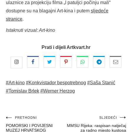
ulaznice za projekciju filma „I patuljci počinju mali“
dostupne su na blagajni Art-kina i putem
sljedeće
stranice
.
Istaknuti vizual: Art-kino
Prati i dijeli Artkvart.hr
#Art-kino
#Konkvistador bespotrebnog
#Saša Stanić
#Tomislav Brlek
#Werner Herzog
Navigacija
PRETHODNI
SLJEDEĆI
POMORSKI I POVIJESNI
MMSU Rijeka: raspisan natječaj
objava
MUZEJ HRVATSKOG
za radno mjesto kustosa