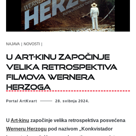
NAJAVA
|
NOVOSTI
|
U Art-kinu započinje
velika retrospektiva
filmova Wernera
Herzoga
Portal ArtKvart
28. svibnja 2024.
U
Art-kinu
započinje velika retrospektiva posvećena
Werneru Herzogu
pod nazivom „Konkvistador