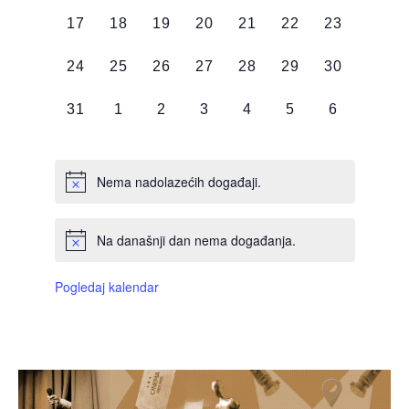
DOGAĐAJI,
DOGAĐAJI,
DOGAĐAJI,
DOGAĐAJI,
DOGAĐAJI,
DOGAĐAJI,
DOGAĐAJI
0
0
0
0
0
0
0
17
18
19
20
21
22
23
DOGAĐAJI,
DOGAĐAJI,
DOGAĐAJI,
DOGAĐAJI,
DOGAĐAJI,
DOGAĐAJI,
DOGAĐAJI
0
0
0
0
0
0
0
24
25
26
27
28
29
30
DOGAĐAJI,
DOGAĐAJI,
DOGAĐAJI,
DOGAĐAJI,
DOGAĐAJI,
DOGAĐAJI,
DOGAĐAJI
0
0
0
0
0
0
0
31
1
2
3
4
5
6
DOGAĐAJI,
DOGAĐAJI,
DOGAĐAJI,
DOGAĐAJI,
DOGAĐAJI,
DOGAĐAJI,
DOGAĐAJI
Nema nadolazećih događaji.
Na današnji dan nema događanja.
Pogledaj kalendar