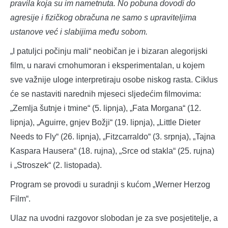
pravila koja su im nametnuta. No pobuna dovodi do
agresije i fizičkog obračuna ne samo s upraviteljima
ustanove već i slabijima među sobom.
„I patuljci počinju mali“ neobičan je i bizaran alegorijski
film, u naravi crnohumoran i eksperimentalan, u kojem
sve važnije uloge interpretiraju osobe niskog rasta. Ciklus
će se nastaviti narednih mjeseci sljedećim filmovima:
„Zemlja šutnje i tmine“ (5. lipnja), „Fata Morgana“ (12.
lipnja), „Aguirre, gnjev Božji“ (19. lipnja), „Little Dieter
Needs to Fly“ (26. lipnja), „Fitzcarraldo“ (3. srpnja), „Tajna
Kaspara Hausera“ (18. rujna), „Srce od stakla“ (25. rujna)
i „Stroszek“ (2. listopada).
Program se provodi u suradnji s kućom „Werner Herzog
Film“.
Ulaz na uvodni razgovor slobodan je za sve posjetitelje, a