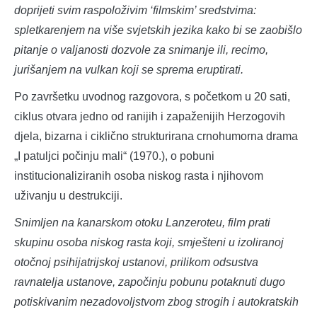
doprijeti svim raspoloživim ‘filmskim’ sredstvima:
spletkarenjem na više svjetskih jezika kako bi se zaobišlo
pitanje o valjanosti dozvole za snimanje ili, recimo,
jurišanjem na vulkan koji se sprema eruptirati.
Po završetku uvodnog razgovora, s početkom u 20 sati,
ciklus otvara jedno od ranijih i zapaženijih Herzogovih
djela, bizarna i ciklično strukturirana crnohumorna drama
„I patuljci počinju mali“ (1970.), o pobuni
institucionaliziranih osoba niskog rasta i njihovom
uživanju u destrukciji.
Snimljen na kanarskom otoku Lanzeroteu, film prati
skupinu osoba niskog rasta koji, smješteni u izoliranoj
otočnoj psihijatrijskoj ustanovi, prilikom odsustva
ravnatelja ustanove, započinju pobunu potaknuti dugo
potiskivanim nezadovoljstvom zbog strogih i autokratskih