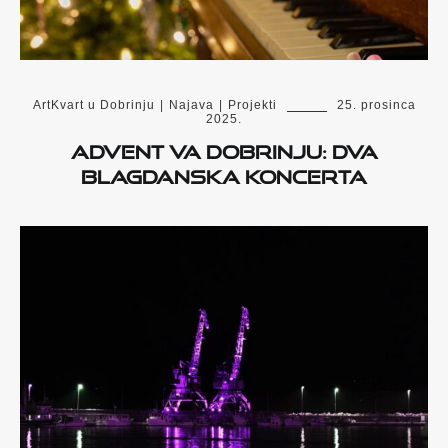
ArtKvart u Dobrinju
|
Najava
|
Projekti
25. prosinca
2025.
Advent va Dobrinju: dva
blagdanska koncerta