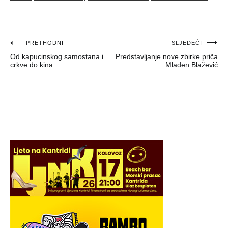
Navigacija
PRETHODNI
SLJEDEĆI
Od kapucinskog samostana i
Predstavljanje nove zbirke priča
objava
crkve do kina
Mladen Blažević