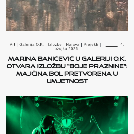
Art
|
Galerija O.K.
|
Izložbe
|
Najava
|
Projekti
|
4.
ožujka 2026.
Marina Banićević u Galeriji O.K.
otvara izložbu “Boje praznine”:
Majčina bol pretvorena u
umjetnost