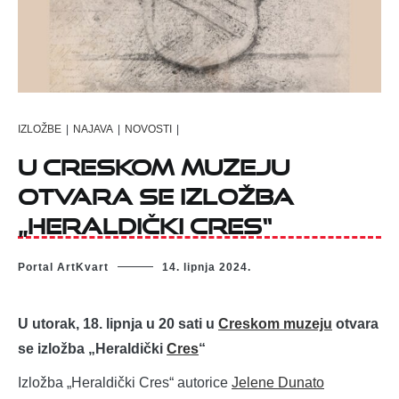
IZLOŽBE
|
NAJAVA
|
NOVOSTI
|
U Creskom muzeju
otvara se izložba
„Heraldički Cres“
Portal ArtKvart
14. lipnja 2024.
U utorak, 18. lipnja u 20 sati u
Creskom muzeju
otvara
se izložba „Heraldički
Cres
“
Izložba „Heraldički Cres“ autorice
Jelene Dunato