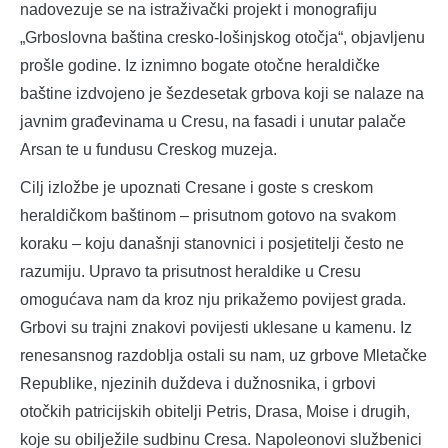
nadovezuje se na istraživački projekt i monografiju
„Grboslovna baština cresko-lošinjskog otočja“, objavljenu
prošle godine. Iz iznimno bogate otočne heraldičke
baštine izdvojeno je šezdesetak grbova koji se nalaze na
javnim građevinama u Cresu, na fasadi i unutar palače
Arsan te u fundusu Creskog muzeja.
Cilj izložbe je upoznati Cresane i goste s creskom
heraldičkom baštinom – prisutnom gotovo na svakom
koraku – koju današnji stanovnici i posjetitelji često ne
razumiju. Upravo ta prisutnost heraldike u Cresu
omogućava nam da kroz nju prikažemo povijest grada.
Grbovi su trajni znakovi povijesti uklesane u kamenu. Iz
renesansnog razdoblja ostali su nam, uz grbove Mletačke
Republike, njezinih duždeva i dužnosnika, i grbovi
otočkih patricijskih obitelji Petris, Drasa, Moise i drugih,
koje su obilježile sudbinu Cresa. Napoleonovi službenici