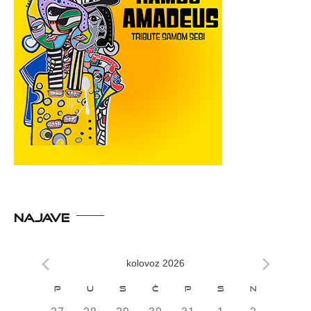
NAJAVE
kolovoz 2026
Kalendar
P
U
S
Č
P
S
N