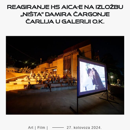
Reagiranje HS AICA-e na izložbu
„Ništa” Damira Čargonje
Čarlija u Galeriji O.K.
Art
|
Film
|
27. kolovoza 2024.