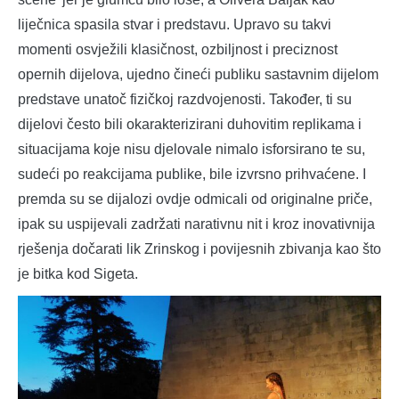
liječnica spasila stvar i predstavu. Upravo su takvi
momenti osvježili klasičnost, ozbiljnost i preciznost
opernih dijelova, ujedno čineći publiku sastavnim dijelom
predstave unatoč fizičkoj razdvojenosti. Također, ti su
dijelovi često bili okarakterizirani duhovitim replikama i
situacijama koje nisu djelovale nimalo isforsirano te su,
sudeći po reakcijama publike, bile izvrsno prihvaćene. I
premda su se dijalozi ovdje odmicali od originalne priče,
ipak su uspijevali zadržati narativnu nit i kroz inovativnija
rješenja dočarati lik Zrinskog i povijesnih zbivanja kao što
je bitka kod Sigeta.