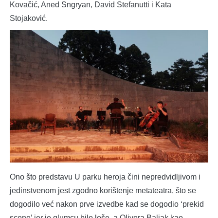
Kovačić, Aned Sngryan, David Stefanutti i Kata
Stojaković.
Ono što predstavu U parku heroja čini nepredvidljivom i
jedinstvenom jest zgodno korištenje metateatra, što se
dogodilo već nakon prve izvedbe kad se dogodio ‘prekid
scene’ jer je glumcu bilo loše, a Olivera Baljak kao