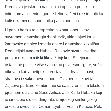
Predstava je iskreno nasmijala i opustila publiku, u
intimnom ambijentu ugodne ljetne večeri i uz simboličku
kulisu kamenog spomenika palim borcima.
U parku heroja reinterpretira poznatu operu kroz
suvremeni dramsko-glazbeni jezik, uklanjajući krute
žanrovske granice između opere i dramskog kazališta.
Redateljski tandem Hubak i Rajković stvara izvedbeni
prostor u kojem mitski likovi Zrinjskog, Sulejmana i
ostalih ne postoje više samo kao povijesne figure, već se
otkrivaju kao arhetipski predstavnici ideala, ljubavi,
strahova i svakodnevnih borbi. Glazbeni dijelovi iz
Zajčeve partiture kombiniraju se sa suvremenim tekstom i
pjesmom o sultanu Saše Antića, a uz Karla Hubaka koji
je sinoć bio u ulozi dirigenta, iz riječkog simfonijskog
orkestra izvodili su Osman Eyublu, Vesna Kolacio, Petar