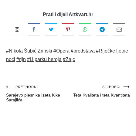
Prati i dijeli Artkvart.hr
#Nikola Šubić Zrinski
#Opera
#predstava
#Riječke ljetne
noći
#rljn
#U parku heroja
#Zajc
Navigacija
PRETHODNI
SLJEDEĆI
Sarajevo pjesnika Izeta Kike
Teta Kvaliteta i teta Kvantiteta
objava
Sarajlića