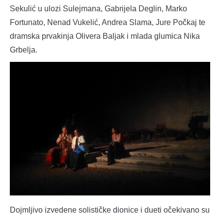
Sekulić u ulozi Sulejmana, Gabrijela Deglin, Marko
Fortunato, Nenad Vukelić, Andrea Slama, Jure Počkaj te
dramska prvakinja Olivera Baljak i mlada glumica Nika
Grbelja.
Dojmljivo izvedene solističke dionice i dueti očekivano su