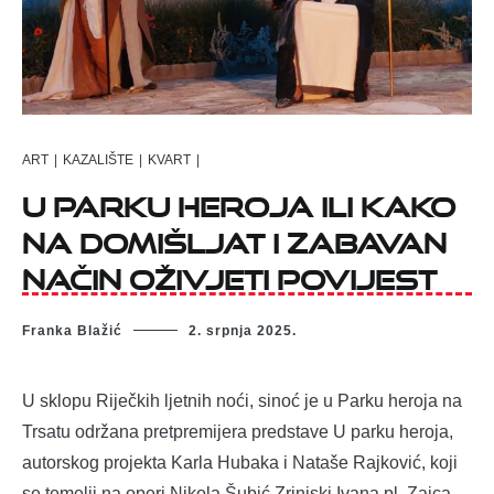
ART
|
KAZALIŠTE
|
KVART
|
U parku heroja ili kako
na domišljat i zabavan
način oživjeti povijest
Franka Blažić
2. srpnja 2025.
U sklopu Riječkih ljetnih noći, sinoć je u Parku heroja na
Trsatu održana pretpremijera predstave U parku heroja,
autorskog projekta Karla Hubaka i Nataše Rajković, koji
se temelji na operi Nikola Šubić Zrinjski Ivana pl. Zajca.