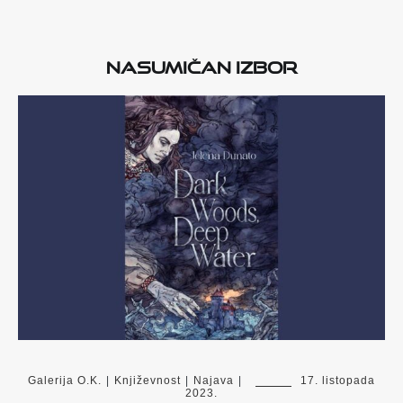
Nasumičan izbor
Galerija O.K.
|
Književnost
|
Najava
|
17. listopada
2023.