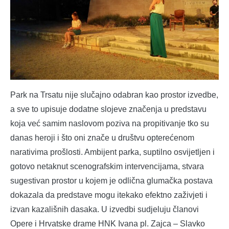
Park na Trsatu nije slučajno odabran kao prostor izvedbe,
a sve to upisuje dodatne slojeve značenja u predstavu
koja već samim naslovom poziva na propitivanje tko su
danas heroji i što oni znače u društvu opterećenom
narativima prošlosti. Ambijent parka, suptilno osvijetljen i
gotovo netaknut scenografskim intervencijama, stvara
sugestivan prostor u kojem je odlična glumačka postava
dokazala da predstave mogu itekako efektno zaživjeti i
izvan kazališnih dasaka. U izvedbi sudjeluju članovi
Opere i Hrvatske drame HNK Ivana pl. Zajca – Slavko