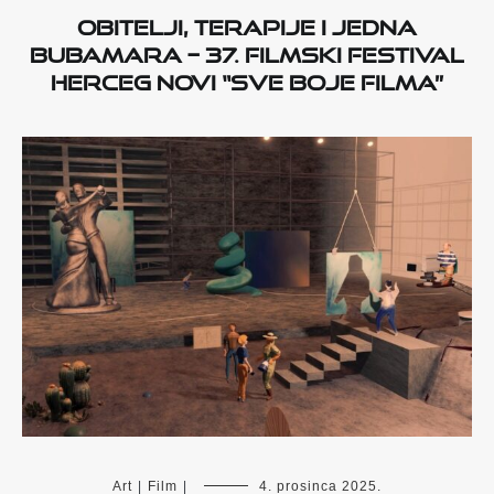
Obitelji, terapije i jedna
bubamara – 37. Filmski festival
Herceg Novi “Sve boje filma”
Art
|
Film
|
4. prosinca 2025.