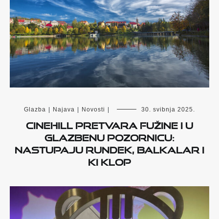
Glazba
|
Najava
|
Novosti
|
30. svibnja 2025.
Cinehill pretvara Fužine i u
glazbenu pozornicu:
Nastupaju Rundek, Balkalar i
Ki Klop