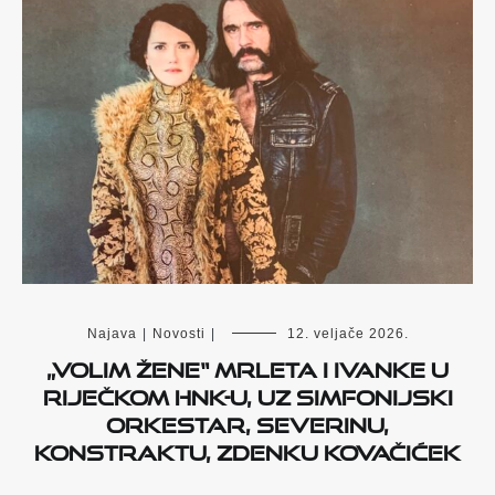
Najava
|
Novosti
|
12. veljače 2026.
„Volim žene“ Mrleta i Ivanke u
riječkom HNK-u, uz simfonijski
orkestar, Severinu,
Konstraktu, Zdenku Kovačićek