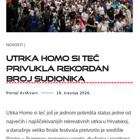
NOVOSTI
|
Utrka Homo si teć
privukla rekordan
broj sudionika
Portal ArtKvart
18. travnja 2026.
Utrka Homo si teć još je jednom potvrdila status jedne od
najvećih i najiščekivanijih rekreativnih utrka u Hrvatskoj,
a današnje veliko finale festivala pretvorilo je središte
Rijeke u živopisnu pozornicu sporta, druženja i pozitivne