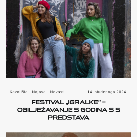
Kazalište
|
Najava
|
Novosti
|
14. studenoga 2024.
Festival „Igralke” –
obilježavanje 5 godina s 5
predstava