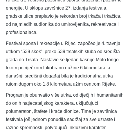
energije. U sklopu završnice 27. izdanja festivala,
gradske ulice preplavio je rekordan broj trkača i trkačica,
od najmlađih sudionika do umirovljenika, rekreativaca i
profesionalaca.
Festival sporta i rekreacije u Rijeci započeo je 4. travnja
utrkom “539 skok”, preko 539 trsatskih stuba od središta
grada do Trsata. Nastavio se tjedan kasnije Molo longo
trkom po riječkom lukobranu dužine 6 kilometara, a
današnji središnji događaj bila je tradicionalna utrka
rutom dugom oko 1,8 kilometara užim centrom Rijeke.
Program je obuhvatio više utrka, od dječjih i humanitarnih
do onih natjecateljskog karaktera, uključujući
polumaraton, štafete i kraće dionice. Time je završnica
festivala još jednom ponudila sadržaj za sve uzraste i
razine spremnosti, potvrđujući inkluzivni karakter