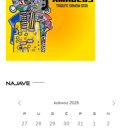
NAJAVE
kolovoz 2026
Kalendar
P
U
S
Č
P
S
N
od
0
0
0
0
0
0
0
27
28
29
30
31
1
2
DOGAĐAJI,
DOGAĐAJI,
DOGAĐAJI,
DOGAĐAJI,
DOGAĐAJI,
DOGAĐAJI,
DOGAĐAJI