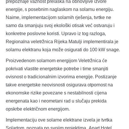
prepoznaje važnost prelaska na obnovljive izvore
energije, s posebnim naglaskom na solarnu energiju.
Naime, implementacijom solarnih rješenja, tvrtke ne
samo da smanjuju svoj ekološki otisak već ostvaruju i
konkretne poslovne koristi. Upravo iz tog razloga,
Regionalna veletržnica Rijeka Matulji implementirala je
solarnu elektranu koja može osigurati do 100 kW snage.
Proizvedenom solarnom energijom Veletržnica će
pokrivati vlastite energetske potrebe i time smanjiti
ovisnost o tradicionalnim izvorima energije. Postizanje
takve energetske neovisnosti osigurava otpornost na
ekonomske rizike povezane s nestabilnosti cijena
energenata kao i neometani rad u slučaju prekida
opskrbe električnom energijom.
Implementaciju ove solarne elektrane izvela je tvrtka
Solartom, poznata po svojim projektima „Apart Hotel