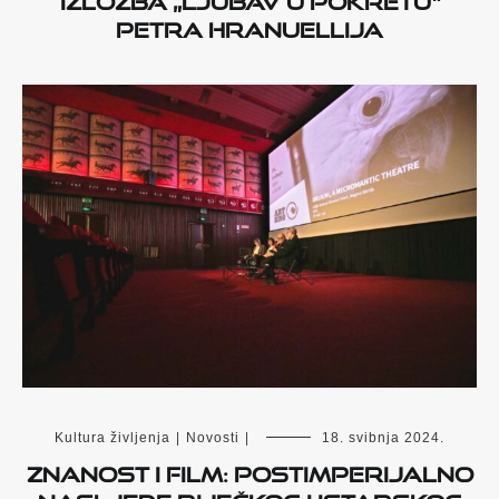
Petra Hranuellija
Kultura življenja
|
Novosti
|
18. svibnja 2024.
ZNANOST I FILM: POSTIMPERIJALNO
NASLJEĐE RIJEČKOG I ISTARSKOG