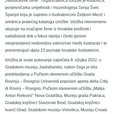
„Neustrašive žene”. Organizatorica izložbe je kustosica,
povjesničarka umjetnosti i muzeologinja Sonja Švec
Španjol koja je zajedno s ilustratoricom Željkom Mezić i
urednica pratećeg kataloga izložbe. Izložba istovremeno
ukazuje na značajne žene iz hrvatske prošlosti i
sadašnjosti dok u fokus stavlja i često (posve
neopravdano) nedovoljno valoriziran medij ilustracije i to
prezentirajući djela 23 poznate hrvatske ilustratorice.
Izložba je svoje putovanje započela 8. ožujka 2022. u
Gradskom muzeju Jastrebarsko, nakon čega je bila
predstavljena u Pučkom otvorenom učilištu Grada
Rovinja – Rovigno/ Università popolare aperta della Città
di Rovinj – Rovigno, Pučkom otvorenom učilištu „Matija
Antun Relković“ Nova Gradiška, Muzeju grada Pakraca,
Gradskoj knjižnici Slavonski Brod, Gradskoj knjižnici
Ivanić-Grad, Gradskom muzeju Virovitica, Muzeju Croata