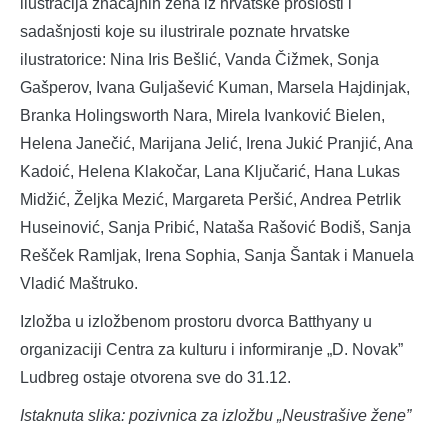
ilustracija značajnih žena iz hrvatske prošlosti i
sadašnjosti koje su ilustrirale poznate hrvatske
ilustratorice: Nina Iris Bešlić, Vanda Čižmek, Sonja
Gašperov, Ivana Guljašević Kuman, Marsela Hajdinjak,
Branka Holingsworth Nara, Mirela Ivanković Bielen,
Helena Janečić, Marijana Jelić, Irena Jukić Pranjić, Ana
Kadoić, Helena Klakočar, Lana Ključarić, Hana Lukas
Midžić, Željka Mezić, Margareta Peršić, Andrea Petrlik
Huseinović, Sanja Pribić, Nataša Rašović Bodiš, Sanja
Rešček Ramljak, Irena Sophia, Sanja Šantak i Manuela
Vladić Maštruko.
Izložba u izložbenom prostoru dvorca Batthyany u
organizaciji Centra za kulturu i informiranje „D. Novak”
Ludbreg ostaje otvorena sve do 31.12.
Istaknuta slika: pozivnica za izložbu „Neustrašive žene”