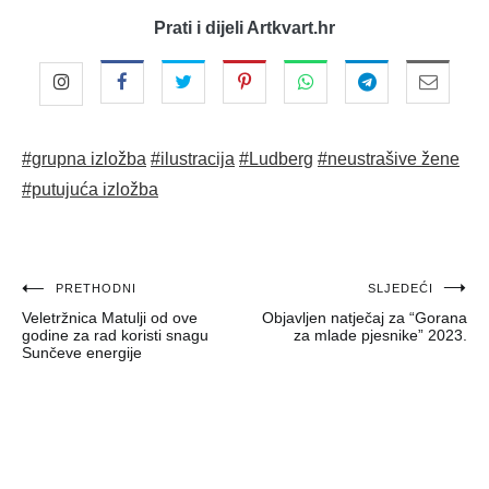
Prati i dijeli Artkvart.hr
#grupna izložba
#ilustracija
#Ludberg
#neustrašive žene
#putujuća izložba
Navigacija
PRETHODNI
SLJEDEĆI
Veletržnica Matulji od ove
Objavljen natječaj za “Gorana
objava
godine za rad koristi snagu
za mlade pjesnike” 2023.
Sunčeve energije