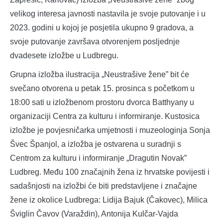
velikog interesa javnosti nastavila je svoje putovanje i u
2023. godini u kojoj je posjetila ukupno 9 gradova, a
svoje putovanje završava otvorenjem posljednje
dvadesete izložbe u Ludbregu.
Grupna izložba ilustracija „Neustrašive žene” bit će
svečano otvorena u petak 15. prosinca s početkom u
18:00 sati u izložbenom prostoru dvorca Batthyany u
organizaciji Centra za kulturu i informiranje. Kustosica
izložbe je povjesničarka umjetnosti i muzeologinja Sonja
Švec Španjol, a izložba je ostvarena u suradnji s
Centrom za kulturu i informiranje „Dragutin Novak”
Ludbreg. Među 100 značajnih žena iz hrvatske povijesti i
sadašnjosti na izložbi će biti predstavljene i značajne
žene iz okolice Ludbrega: Lidija Bajuk (Čakovec), Milica
Šviglin Čavov (Varaždin), Antonija Kulčar-Vajda