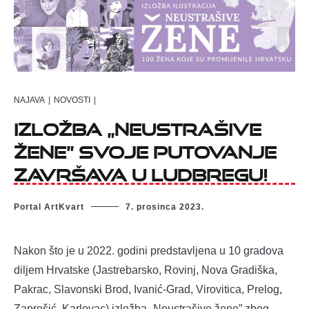
NAJAVA
|
NOVOSTI
|
Izložba „Neustrašive
žene” svoje putovanje
završava u Ludbregu!
Portal ArtKvart
7. prosinca 2023.
Nakon što je u 2022. godini predstavljena u 10 gradova
diljem Hrvatske (Jastrebarsko, Rovinj, Nova Gradiška,
Pakrac, Slavonski Brod, Ivanić-Grad, Virovitica, Prelog,
Zaprešić, Karlovac) izložba „Neustrašive žene” zbog