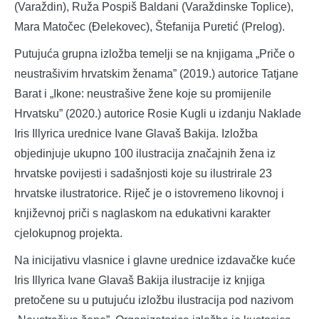
(Varaždin), Ruža Pospiš Baldani (Varaždinske Toplice),
Mara Matočec (Đelekovec), Štefanija Puretić (Prelog).
Putujuća grupna izložba temelji se na knjigama „Priče o
neustrašivim hrvatskim ženama” (2019.) autorice Tatjane
Barat i „Ikone: neustrašive žene koje su promijenile
Hrvatsku” (2020.) autorice Rosie Kugli u izdanju Naklade
Iris Illyrica urednice Ivane Glavaš Bakija. Izložba
objedinjuje ukupno 100 ilustracija značajnih žena iz
hrvatske povijesti i sadašnjosti koje su ilustrirale 23
hrvatske ilustratorice. Riječ je o istovremeno likovnoj i
književnoj priči s naglaskom na edukativni karakter
cjelokupnog projekta.
Na inicijativu vlasnice i glavne urednice izdavačke kuće
Iris Illyrica Ivane Glavaš Bakija ilustracije iz knjiga
pretočene su u putujuću izložbu ilustracija pod nazivom