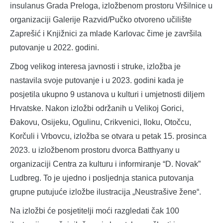
insulanus Grada Preloga, izložbenom prostoru Vršilnice u
organizaciji Galerije Razvid/Pučko otvoreno učilište
Zaprešić i Knjižnici za mlade Karlovac čime je završila
putovanje u 2022. godini.
Zbog velikog interesa javnosti i struke, izložba je
nastavila svoje putovanje i u 2023. godini kada je
posjetila ukupno 9 ustanova u kulturi i umjetnosti diljem
Hrvatske. Nakon izložbi održanih u Velikoj Gorici,
Đakovu, Osijeku, Ogulinu, Crikvenici, Iloku, Otočcu,
Korčuli i Vrbovcu, izložba se otvara u petak 15. prosinca
2023. u izložbenom prostoru dvorca Batthyany u
organizaciji Centra za kulturu i informiranje “D. Novak”
Ludbreg. To je ujedno i posljednja stanica putovanja
grupne putujuće izložbe ilustracija „Neustrašive žene“.
Na izložbi će posjetitelji moći razgledati čak 100