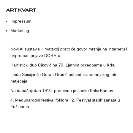
ART KVART
Impressum
Marketing
Novi AI sustav u Hrvatskoj pratit će govor mržnje na internetu i
pripremati prijave DORH-u
Harfistički duo Ćiković na 70. Ljetnim priredbama u Krku
Linda Spicijarić i Goran Grudić pobjednici srpanjskog foto
natječaja
Na današnji dan 1910. preminuo je Janko Polić Kamov
4. Međunarodni festival foklora i 2. Festival starih zanata u
Fužinama