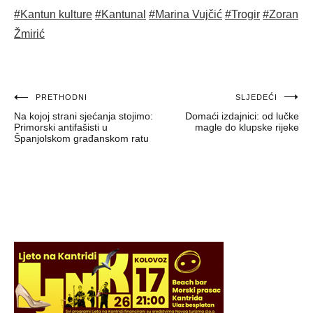
#Kantun kulture
#Kantunal
#Marina Vujčić
#Trogir
#Zoran
Žmirić
Navigacija
PRETHODNI
SLJEDEĆI
Na kojoj strani sjećanja stojimo:
Domaći izdajnici: od lučke
objava
Primorski antifašisti u
magle do klupske rijeke
Španjolskom građanskom ratu