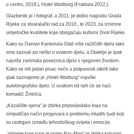
u centru, 2019.), Hotel Wartburg (Fraktura 2022.).
Glazbenik je i fotograf, a 2011. je dobio nagradu Grada
Rijeke za stvaralački rad za 2010., te 2023. za iznimne
umjetničke kvalitete koje obogaćuju kulturni život Rijeke.
Kako su članovi Kantunala čitali više različitih djela tako
smo saznali po nešto o svakom djelu, a čitatelje je ipak
najviše zanimala poveznica djela s njegovim životom.
Kako se niti jedan pisac neće u potpunosti otkriti tako
ipak saznajemo je „Hotel Warburg“ najviše
autobiografsko djelo. U svakom od njih će se naći
komadić Žmirića.
„Kazalište sjena“ je zbirka pripovijedaka koja na
simpatičan način progovara o problemu mladih ljudi koji
su rastrgani između tehnološkog svijeta i emocije.
„Vrijeme koje nam je pojeo Pac-Man“ je zbirka kolumni