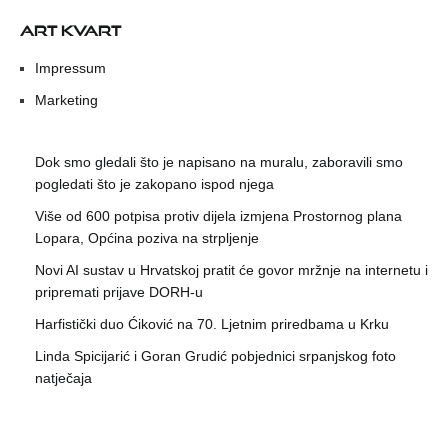
ART KVART
Impressum
Marketing
Dok smo gledali što je napisano na muralu, zaboravili smo
pogledati što je zakopano ispod njega
Više od 600 potpisa protiv dijela izmjena Prostornog plana
Lopara, Općina poziva na strpljenje
Novi AI sustav u Hrvatskoj pratit će govor mržnje na internetu i
pripremati prijave DORH-u
Harfistički duo Ćiković na 70. Ljetnim priredbama u Krku
Linda Spicijarić i Goran Grudić pobjednici srpanjskog foto
natječaja