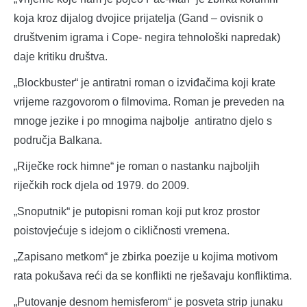
koja kroz dijalog dvojice prijatelja (Gand – ovisnik o
društvenim igrama i Cope- negira tehnološki napredak)
daje kritiku društva.
„Blockbuster“ je antiratni roman o izviđačima koji krate
vrijeme razgovorom o filmovima. Roman je preveden na
mnoge jezike i po mnogima najbolje antiratno djelo s
područja Balkana.
„Riječke rock himne“ je roman o nastanku najboljih
riječkih rock djela od 1979. do 2009.
„Snoputnik“ je putopisni roman koji put kroz prostor
poistovjećuje s idejom o cikličnosti vremena.
„Zapisano metkom“ je zbirka poezije u kojima motivom
rata pokušava reći da se konflikti ne rješavaju konfliktima.
„Putovanje desnom hemisferom“ je posveta strip junaku