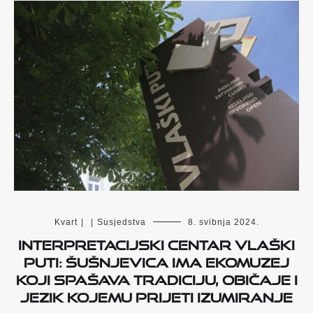
Kvart
|
|
Susjedstva
8. svibnja 2024.
Interpretacijski centar Vlaški
puti: Šušnjevica ima ekomuzej
koji spašava tradiciju, običaje i
jezik kojemu prijeti izumiranje