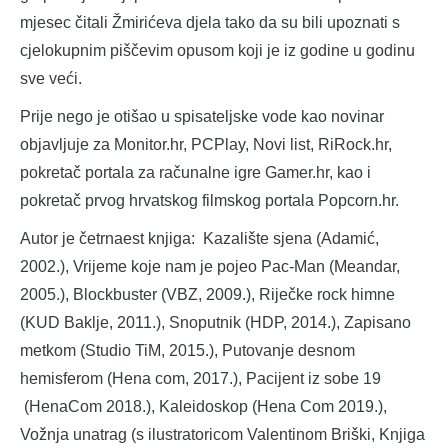
mjesec čitali Žmirićeva djela tako da su bili upoznati s
cjelokupnim piščevim opusom koji je iz godine u godinu
sve veći.
Prije nego je otišao u spisateljske vode kao novinar
objavljuje za Monitor.hr, PCPlay, Novi list, RiRock.hr,
pokretač portala za računalne igre Gamer.hr, kao i
pokretač prvog hrvatskog filmskog portala Popcorn.hr.
Autor je četrnaest knjiga: Kazalište sjena (Adamić,
2002.), Vrijeme koje nam je pojeo Pac-Man (Meandar,
2005.), Blockbuster (VBZ, 2009.), Riječke rock himne
(KUD Baklje, 2011.), Snoputnik (HDP, 2014.), Zapisano
metkom (Studio TiM, 2015.), Putovanje desnom
hemisferom (Hena com, 2017.), Pacijent iz sobe 19
(HenaCom 2018.), Kaleidoskop (Hena Com 2019.),
Vožnja unatrag (s ilustratoricom Valentinom Briški, Knjiga