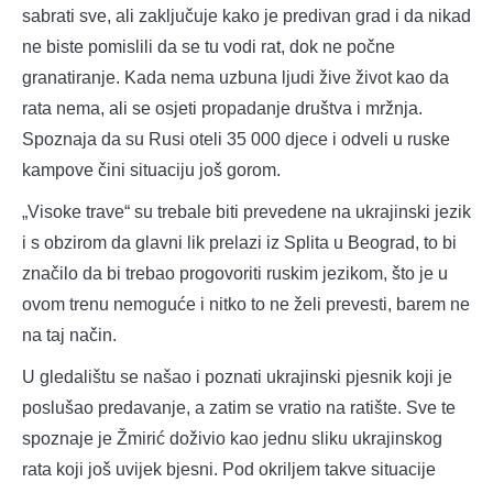
sabrati sve, ali zaključuje kako je predivan grad i da nikad
ne biste pomislili da se tu vodi rat, dok ne počne
granatiranje. Kada nema uzbuna ljudi žive život kao da
rata nema, ali se osjeti propadanje društva i mržnja.
Spoznaja da su Rusi oteli 35 000 djece i odveli u ruske
kampove čini situaciju još gorom.
„Visoke trave“ su trebale biti prevedene na ukrajinski jezik
i s obzirom da glavni lik prelazi iz Splita u Beograd, to bi
značilo da bi trebao progovoriti ruskim jezikom, što je u
ovom trenu nemoguće i nitko to ne želi prevesti, barem ne
na taj način.
U gledalištu se našao i poznati ukrajinski pjesnik koji je
poslušao predavanje, a zatim se vratio na ratište. Sve te
spoznaje je Žmirić doživio kao jednu sliku ukrajinskog
rata koji još uvijek bjesni. Pod okriljem takve situacije