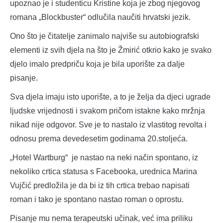
upoznao je i studenticu Kristine koja je zbog njegovog
romana „Blockbuster“ odlučila naučiti hrvatski jezik.
Ono što je čitatelje zanimalo najviše su autobiografski
elementi iz svih djela na što je Žmirić otkrio kako je svako
djelo imalo predpriču koja je bila uporište za dalje
pisanje.
Sva djela imaju isto uporište, a to je želja da djeci ugrade
ljudske vrijednosti i svakom pričom istakne kako mržnja
nikad nije odgovor. Sve je to nastalo iz vlastitog revolta i
odnosu prema devedesetim godinama 20.stoljeća.
„Hotel Wartburg“ je nastao na neki način spontano, iz
nekoliko crtica statusa s Facebooka, urednica Marina
Vujčić predložila je da bi iz tih crtica trebao napisati
roman i tako je spontano nastao roman o oprostu.
Pisanje mu nema terapeutski učinak, već ima priliku