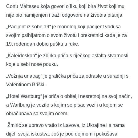
Cortu Malteseu koja govori o liku koji bira život koji mu
nije bio namijenjen i traži odgovore na životna pitanja.
„Pacijent iz sobe 19“ je monolog koji pacijent vodi sa
svojim psihijatrom o svom životu i prekretnici kada je za
19. rođendan dobio pušku u ruke.
„Kaleidoskop“ je zbirka priča s riječkog asfalta stvarnosti
koje u sebi nose pouku.
„Vožnja unatrag“ je grafička priča za odrasle u suradnji s
Valentinom Briški .
„Hotel Wartburg“ je priča o obitelji nesretnoj na svoj način,
a Wartburg je vozilo s kojim se pisac vozi i u kojem se
obračunava sa svojim ocem.
Žmirić se upravo vratio iz Lavova, iz Ukrajine i s nama
dijeli svoja iskustva. Još je pod dojmom i pokušava