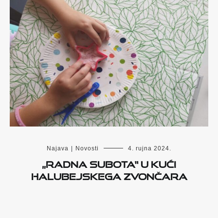
Najava
|
Novosti
4. rujna 2024.
„Radna subota“ u Kući
Halubejskega zvončara