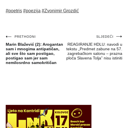
#poetris
#poezija
#Zvonimir Grozdić
Navigacija
PRETHODNI
SLJEDEĆI
Marin Blažević (2): Arogantan
REAGIRANJE HDLU: navodi u
objava
sam i mnogima antipatičan,
tekstu „Predmet zabune na 57.
ali sve što sam postigao,
zagrebačkom salonu – prazna
postigao sam jer sam
ploča Slavena Tolja” nisu istiniti
nemilosrdno samokritičan