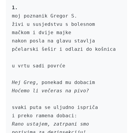
1.
moj poznanik Gregor S.

živi u susjedstvu s bolesnom 

mačkom i dvije majke

nakon posla na glavu stavlja

pčelarski šešir i odlazi do košnica

u vrtu sadi povrće

Hej Greg
Hoćemo li večeras na pivo?
svaki puta se uljudno ispriča

Rano ustajem, zatrpani smo 

pozivima za dezinsekciju!