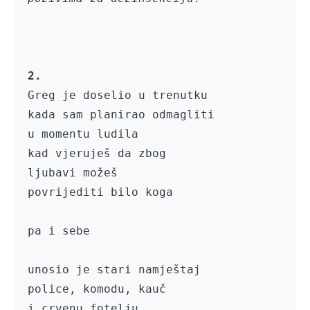
2.
Greg je doselio u trenutku

kada sam planirao odmagliti

u momentu ludila

kad vjeruješ da zbog

ljubavi možeš 

povrijediti bilo koga

pa i sebe

unosio je stari namještaj

police, komodu, kauč 

i crvenu fotelju
