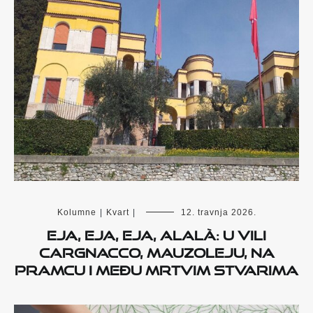
Kolumne
|
Kvart
|
12. travnja 2026.
Eja, eja, eja, alalà: u vili
Cargnacco, mauzoleju, na
pramcu i među mrtvim stvarima