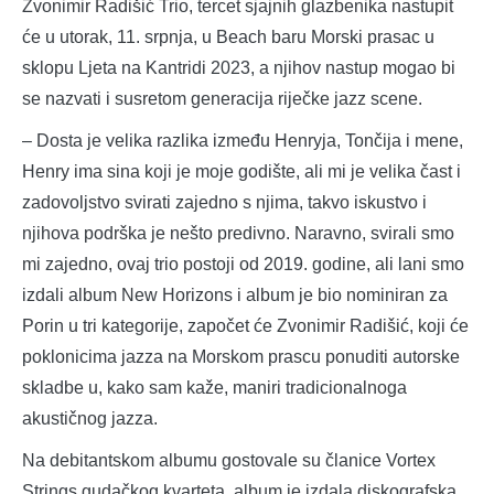
Zvonimir Radišić Trio, tercet sjajnih glazbenika nastupit
će u utorak, 11. srpnja, u Beach baru Morski prasac u
sklopu Ljeta na Kantridi 2023, a njihov nastup mogao bi
se nazvati i susretom generacija riječke jazz scene.
– Dosta je velika razlika između Henryja, Tončija i mene,
Henry ima sina koji je moje godište, ali mi je velika čast i
zadovoljstvo svirati zajedno s njima, takvo iskustvo i
njihova podrška je nešto predivno. Naravno, svirali smo
mi zajedno, ovaj trio postoji od 2019. godine, ali lani smo
izdali album New Horizons i album je bio nominiran za
Porin u tri kategorije, započet će Zvonimir Radišić, koji će
poklonicima jazza na Morskom prascu ponuditi autorske
skladbe u, kako sam kaže, maniri tradicionalnoga
akustičnog jazza.
Na debitantskom albumu gostovale su članice Vortex
Strings gudačkog kvarteta, album je izdala diskografska