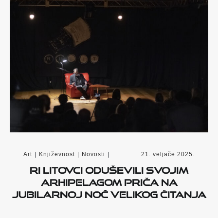
Art
|
Književnost
|
Novosti
|
21. veljače 2025.
Ri Litovci oduševili svojim
arhipelagom priča na
jubilarnoj Noć velikog čitanja