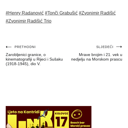
#Henry Radanović
#Tonči Grabušić
#Zvonimir Radišić
#Zvonimir Radišić Trio
Navigacija
PRETHODNI
SLJEDEĆI
Zarobljenici granice, o
Mrave brojim i 21. vek u
objava
kinematografiji u Rijeci i Sušaku
nedjelju na Morskom prascu
(1918-1945), dio V.