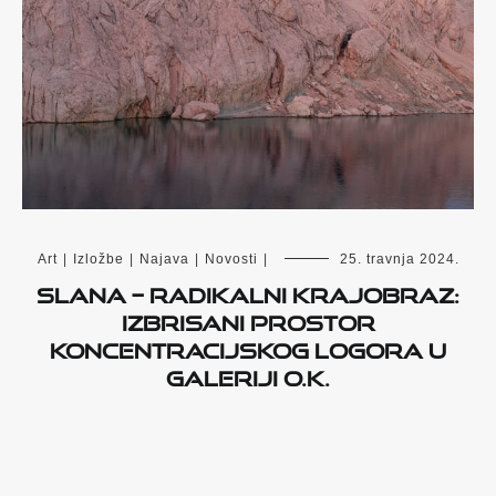
Art
|
Izložbe
|
Najava
|
Novosti
|
25. travnja 2024.
SLANA – Radikalni krajobraz:
izbrisani prostor
koncentracijskog logora u
Galeriji O.K.