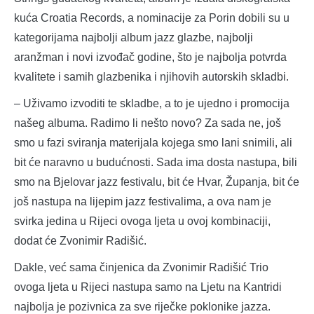
kuća Croatia Records, a nominacije za Porin dobili su u
kategorijama najbolji album jazz glazbe, najbolji
aranžman i novi izvođač godine, što je najbolja potvrda
kvalitete i samih glazbenika i njihovih autorskih skladbi.
– Uživamo izvoditi te skladbe, a to je ujedno i promocija
našeg albuma. Radimo li nešto novo? Za sada ne, još
smo u fazi sviranja materijala kojega smo lani snimili, ali
bit će naravno u budućnosti. Sada ima dosta nastupa, bili
smo na Bjelovar jazz festivalu, bit će Hvar, Županja, bit će
još nastupa na lijepim jazz festivalima, a ova nam je
svirka jedina u Rijeci ovoga ljeta u ovoj kombinaciji,
dodat će Zvonimir Radišić.
Dakle, već sama činjenica da Zvonimir Radišić Trio
ovoga ljeta u Rijeci nastupa samo na Ljetu na Kantridi
najbolja je pozivnica za sve riječke poklonike jazza.