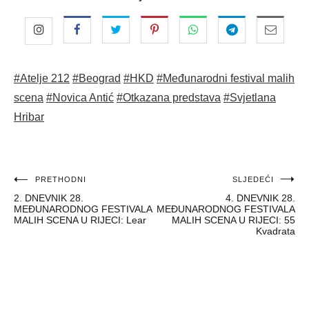
#Atelje 212
#Beograd
#HKD
#Međunarodni festival malih
scena
#Novica Antić
#Otkazana predstava
#Svjetlana
Hribar
Navigacija
PRETHODNI
SLJEDEĆI
2. DNEVNIK 28.
4. DNEVNIK 28.
objava
MEĐUNARODNOG FESTIVALA
MEĐUNARODNOG FESTIVALA
MALIH SCENA U RIJECI: Lear
MALIH SCENA U RIJECI: 55
Kvadrata