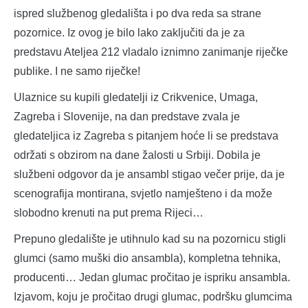
ispred službenog gledališta i po dva reda sa strane
pozornice. Iz ovog je bilo lako zaključiti da je za
predstavu Ateljea 212 vladalo iznimno zanimanje riječke
publike. I ne samo riječke!
Ulaznice su kupili gledatelji iz Crikvenice, Umaga,
Zagreba i Slovenije, na dan predstave zvala je
gledateljica iz Zagreba s pitanjem hoće li se predstava
održati s obzirom na dane žalosti u Srbiji. Dobila je
službeni odgovor da je ansambl stigao večer prije, da je
scenografija montirana, svjetlo namješteno i da može
slobodno krenuti na put prema Rijeci…
Prepuno gledalište je utihnulo kad su na pozornicu stigli
glumci (samo muški dio ansambla), kompletna tehnika,
producenti… Jedan glumac pročitao je ispriku ansambla.
Izjavom, koju je pročitao drugi glumac, podršku glumcima