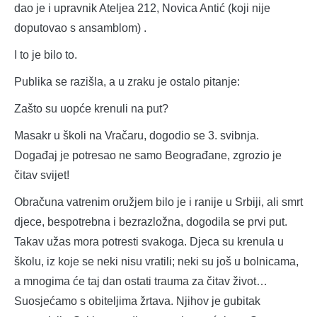
dao je i upravnik Ateljea 212, Novica Antić (koji nije
doputovao s ansamblom) .
I to je bilo to.
Publika se razišla, a u zraku je ostalo pitanje:
Zašto su uopće krenuli na put?
Masakr u školi na Vračaru, dogodio se 3. svibnja.
Događaj je potresao ne samo Beograđane, zgrozio je
čitav svijet!
Obračuna vatrenim oružjem bilo je i ranije u Srbiji, ali smrt
djece, bespotrebna i bezrazložna, dogodila se prvi put.
Takav užas mora potresti svakoga. Djeca su krenula u
školu, iz koje se neki nisu vratili; neki su još u bolnicama,
a mnogima će taj dan ostati trauma za čitav život…
Suosjećamo s obiteljima žrtava. Njihov je gubitak