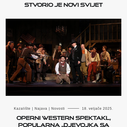
stvorio je novi svijet
Kazalište
|
Najava
|
Novosti
18. veljače 2025.
Operni western spektakl,
popularna „Djevojka sa