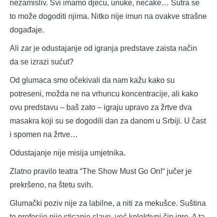
nezamisliv. Svi imamo djecu, unuke, nećake… Sutra se
to može dogoditi njima. Nitko nije imun na ovakve strašne
događaje.
Ali zar je odustajanje od igranja predstave zaista način
da se izrazi sućut?
Od glumaca smo očekivali da nam kažu kako su
potreseni, možda ne na vrhuncu koncentracije, ali kako
ovu predstavu – baš zato – igraju upravo za žrtve dva
masakra koji su se dogodili dan za danom u Srbiji. U čast
i spomen na žrtve…
Odustajanje nije misija umjetnika.
Zlatno pravilo teatra “The Show Must Go On!“ jučer je
prekršeno, na štetu svih.
Glumački poziv nije za labilne, a niti za mekušce. Suština
te profesije nije sticanje slave, već kolektivni čin igre. A ta