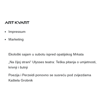
ART KVART
Impressum
Marketing
Ekološki sajam u subotu ispred opatijskog Mrkata
„Na čijoj strani“ Ulysses teatra: Teška pitanja o umjetnosti,
krivnji i šutnji
Poezija i Perzeidi ponovno se susreću pod zvijezdama
Kaštela Grobnik
Ženska klapa Luka u nedjelju nastupa u Matuljima
Na današnji dan 1972. preminuo je slikar Vladimir Udatny