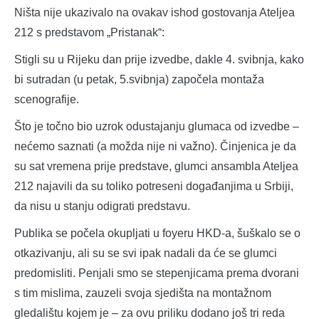
Ništa nije ukazivalo na ovakav ishod gostovanja Ateljea
212 s predstavom „Pristanak“:
Stigli su u Rijeku dan prije izvedbe, dakle 4. svibnja, kako
bi sutradan (u petak, 5.svibnja) započela montaža
scenografije.
Što je točno bio uzrok odustajanju glumaca od izvedbe –
nećemo saznati (a možda nije ni važno). Činjenica je da
su sat vremena prije predstave, glumci ansambla Ateljea
212 najavili da su toliko potreseni događanjima u Srbiji,
da nisu u stanju odigrati predstavu.
Publika se počela okupljati u foyeru HKD-a, šuškalo se o
otkazivanju, ali su se svi ipak nadali da će se glumci
predomisliti. Penjali smo se stepenjicama prema dvorani
s tim mislima, zauzeli svoja sjedišta na montažnom
gledalištu kojem je – za ovu priliku dodano još tri reda