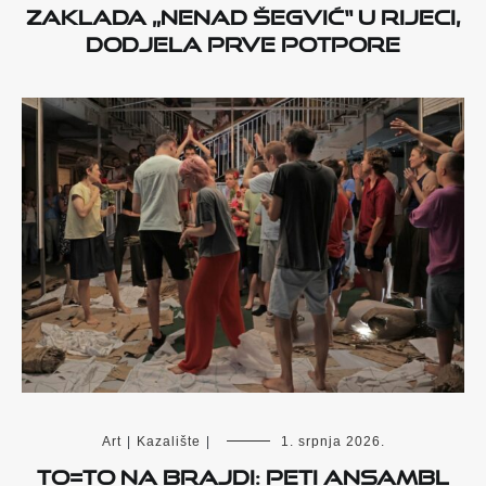
Zaklada „Nenad Šegvić“ u Rijeci,
dodjela prve potpore
Art
|
Kazalište
|
1. srpnja 2026.
TO=TO na Brajdi: Peti ansambl