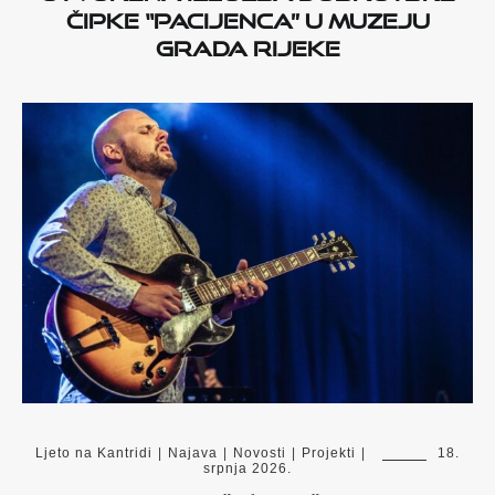
čipke “Pacijenca” u Muzeju
grada Rijeke
Ljeto na Kantridi
|
Najava
|
Novosti
|
Projekti
|
18.
srpnja 2026.