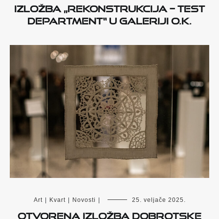
Izložba „Rekonstrukcija – Test
Department“ u Galeriji O.K.
Art
|
Kvart
|
Novosti
|
25. veljače 2025.
Otvorena izložba dobrotske