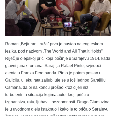
Roman „Bejturan i ruža” prvo je nastao na engleskom
jeziku, pod nazivom „The World and All That It Holds”.
Riječ je o epskoj priči koja počinje u Sarajevu 1914. kada
glavni junak romana, Sarajlija Rafael Pinto, svjedoči
atentatu Franza Ferdinanda. Pinto je potom poslan u
Galiciju, u jeku rata zaljubljuje se u još jednog Sarajliju
Osmana, da bi na koncu prošao kroz cijeli niz
turbulentnih situacija kojima autor kroji priču o
izgnanstvu, ratu, ljubavi i bezdomnosti. Drago Glamuzina
je u uvodnom djelu istaknuo i kako je to priča o Sarajevu,