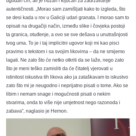
ugodan čin, ali je nužan i ključan za zadržavanje
autentičnosti. „Morao sam zamišljati kako to izgleda, što
se desi kada u rov u Galiciji udari granata. I morao sam to
opisati na drugačiji način, između slike i čovjeka postoji
ta granica, otuđenje, a ovo se sve dešava u unutrašnjosti
tvog uma. To je i taj implicitni ugovor koji mi kao pisci
pravimo s tekstom i sa svojim likovima – da ne smijemo
lagati. Ne zato što će netko otkriti da se laže, nego zato
što je meni teško zamisliti da će čitatelj vjerovati u
istinitost iskustva tih likova ako ja zataškavam to iskustvo
zato što mi je neugodno i neprijatno pisati o tome. Ako se
libim i nemam snage i mogućnosti pisati o nekim
stvarima, onda to više nije umjetnost nego razonoda i
zabava”, naglasio je Hemon.