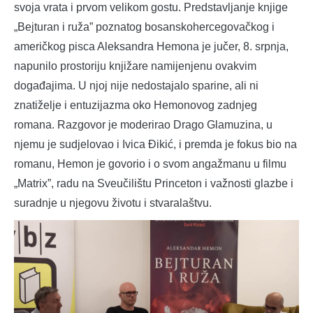
svoja vrata i prvom velikom gostu. Predstavljanje knjige
„Bejturan i ruža” poznatog bosanskohercegovačkog i
američkog pisca Aleksandra Hemona je jučer, 8. srpnja,
napunilo prostoriju knjižare namijenjenu ovakvim
događajima. U njoj nije nedostajalo sparine, ali ni
znatiželje i entuzijazma oko Hemonovog zadnjeg
romana. Razgovor je moderirao Drago Glamuzina, u
njemu je sudjelovao i Ivica Đikić, i premda je fokus bio na
romanu, Hemon je govorio i o svom angažmanu u filmu
„Matrix”, radu na Sveučilištu Princeton i važnosti glazbe i
suradnje u njegovu životu i stvaralaštvu.