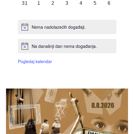
0
0
0
0
0
0
0
31
1
2
3
4
5
6
DOGAĐAJI,
DOGAĐAJI,
DOGAĐAJI,
DOGAĐAJI,
DOGAĐAJI,
DOGAĐAJI,
DOGAĐAJI
Nema nadolazećih događaji.
Na današnji dan nema događanja.
Pogledaj kalendar