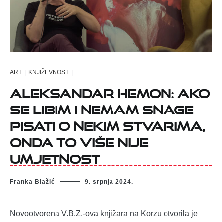
ART
|
KNJIŽEVNOST
|
Aleksandar Hemon: Ako
se libim i nemam snage
pisati o nekim stvarima,
onda to više nije
umjetnost
Franka Blažić
9. srpnja 2024.
Novootvorena V.B.Z.-ova knjižara na Korzu otvorila je