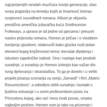
najcjenjenijih sevdah muzičara novije generacije, slao
svoja poglavlja na temelju kojih je Imamović kreirao
svojevrsni
soundtrack
romana. Album je objavila
prestižna američka izdavačka kuća Smithsonian
Folkways, a upravo je od jedne od pjesama i preuzet
naslov prijevoda romana. Hemon je pričao i o vlastitom
bavljenju glazbom, istaknuvši kako glazba nudi jedan
element kojeg književnost nema: trenutak dijeljenja i
iskustvo zajedničke radosti. Ona i nastaje kao produkt
suradnje, a suradnju je Hemon izdvojio kao važan dio
svog djelovanja i stvaralaštva. To ga je dovelo i u veliki
projekt pisanja scenarija za seriju „Sense8” i film „Matrix:
Resurrections”, a određeni oblik suradnje i kontakt s
ljudima ostvaruje i u svom profesorskom poslu na
Princetonu kojeg, ako već mora imati posao, smatra
najboljim poslom. Hemon nam je tako na prizeman i