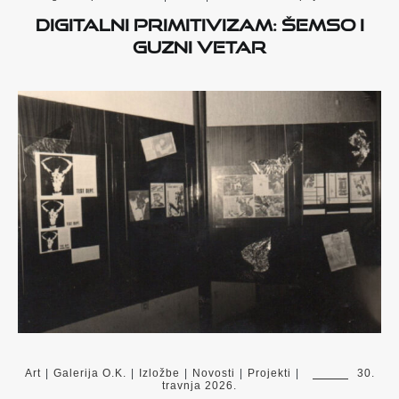
Digitalni primitivizam: Šemso i
guzni vetar
Art
|
Galerija O.K.
|
Izložbe
|
Novosti
|
Projekti
|
30.
travnja 2026.