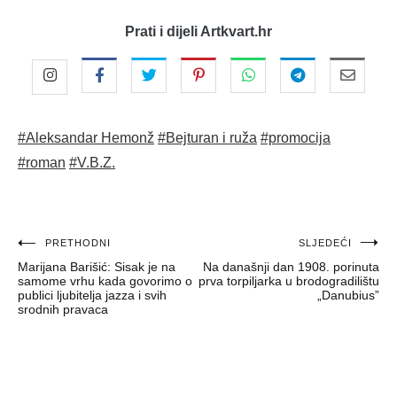
Prati i dijeli Artkvart.hr
#Aleksandar Hemonž
#Bejturan i ruža
#promocija
#roman
#V.B.Z.
Navigacija
PRETHODNI
SLJEDEĆI
Marijana Barišić: Sisak je na
Na današnji dan 1908. porinuta
objava
samome vrhu kada govorimo o
prva torpiljarka u brodogradilištu
publici ljubitelja jazza i svih
„Danubius”
srodnih pravaca