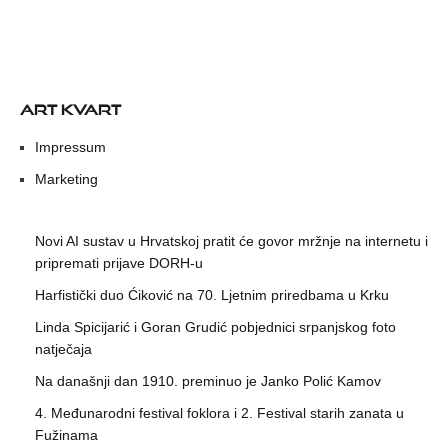
ART KVART
Impressum
Marketing
Novi AI sustav u Hrvatskoj pratit će govor mržnje na internetu i
pripremati prijave DORH-u
Harfistički duo Ćiković na 70. Ljetnim priredbama u Krku
Linda Spicijarić i Goran Grudić pobjednici srpanjskog foto
natječaja
Na današnji dan 1910. preminuo je Janko Polić Kamov
4. Međunarodni festival foklora i 2. Festival starih zanata u
Fužinama