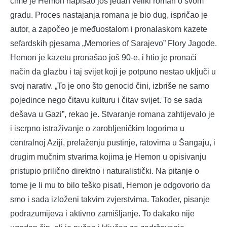
čime je Hemon napisao još jedan veliki roman o svom
gradu. Proces nastajanja romana je bio dug, ispričao je
autor, a započeo je međuostalom i pronalaskom kazete
sefardskih pjesama „Memories of Sarajevo” Flory Jagode.
Hemon je kazetu pronašao još 90-e, i htio je pronaći
način da glazbu i taj svijet koji je potpuno nestao uključi u
svoj narativ. „To je ono što genocid čini, izbriše ne samo
pojedince nego čitavu kulturu i čitav svijet. To se sada
dešava u Gazi”, rekao je. Stvaranje romana zahtijevalo je
i iscrpno istraživanje o zarobljeničkim logorima u
centralnoj Aziji, prelaženju pustinje, ratovima u Šangaju, i
drugim mučnim stvarima kojima je Hemon u opisivanju
pristupio prilično direktno i naturalistički. Na pitanje o
tome je li mu to bilo teško pisati, Hemon je odgovorio da
smo i sada izloženi takvim zvjerstvima. Također, pisanje
podrazumijeva i aktivno zamišljanje. To dakako nije