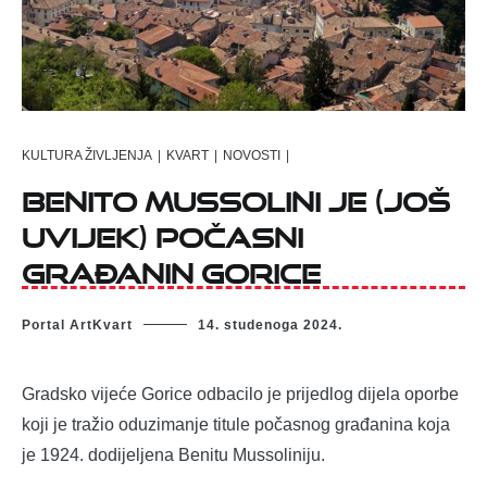
KULTURA ŽIVLJENJA
|
KVART
|
NOVOSTI
|
Benito Mussolini je (još
uvijek) počasni
građanin Gorice
Portal ArtKvart
14. studenoga 2024.
Gradsko vijeće Gorice odbacilo je prijedlog dijela oporbe
koji je tražio oduzimanje titule počasnog građanina koja
je 1924. dodijeljena Benitu Mussoliniju.