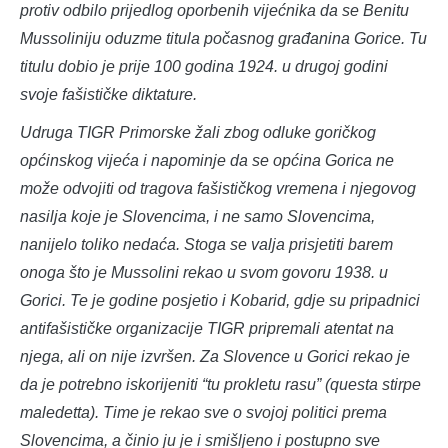
protiv odbilo prijedlog oporbenih vijećnika da se Benitu
Mussoliniju oduzme titula počasnog građanina Gorice. Tu
titulu dobio je prije 100 godina 1924. u drugoj godini
svoje fašističke diktature.
Udruga TIGR Primorske žali zbog odluke goričkog
općinskog vijeća i napominje da se općina Gorica ne
može odvojiti od tragova fašističkog vremena i njegovog
nasilja koje je Slovencima, i ne samo Slovencima,
nanijelo toliko nedaća. Stoga se valja prisjetiti barem
onoga što je Mussolini rekao u svom govoru 1938. u
Gorici. Te je godine posjetio i Kobarid, gdje su pripadnici
antifašističke organizacije TIGR pripremali atentat na
njega, ali on nije izvršen. Za Slovence u Gorici rekao je
da je potrebno iskorijeniti “tu prokletu rasu” (questa stirpe
maledetta). Time je rekao sve o svojoj politici prema
Slovencima, a činio ju je i smišljeno i postupno sve