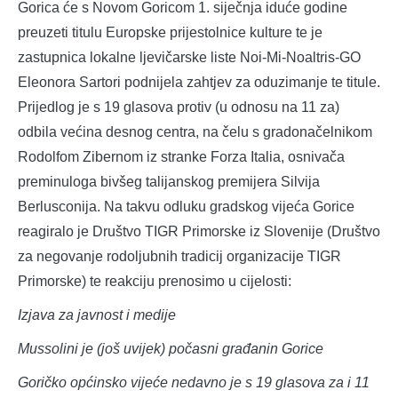
Gorica će s Novom Goricom 1. siječnja iduće godine
preuzeti titulu Europske prijestolnice kulture te je
zastupnica lokalne ljevičarske liste Noi-Mi-Noaltris-GO
Eleonora Sartori podnijela zahtjev za oduzimanje te titule.
Prijedlog je s 19 glasova protiv (u odnosu na 11 za)
odbila većina desnog centra, na čelu s gradonačelnikom
Rodolfom Zibernom iz stranke Forza Italia, osnivača
preminuloga bivšeg talijanskog premijera Silvija
Berlusconija. Na takvu odluku gradskog vijeća Gorice
reagiralo je Društvo TIGR Primorske iz Slovenije (Društvo
za negovanje rodoljubnih tradicij organizacije TIGR
Primorske) te reakciju prenosimo u cijelosti:
Izjava za javnost i medije
Mussolini je (još uvijek) počasni građanin Gorice
Goričko općinsko vijeće nedavno je s 19 glasova za i 11