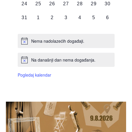
0
0
0
0
0
0
0
24
25
26
27
28
29
30
DOGAĐAJI,
DOGAĐAJI,
DOGAĐAJI,
DOGAĐAJI,
DOGAĐAJI,
DOGAĐAJI,
DOGAĐAJI
0
0
0
0
0
0
0
31
1
2
3
4
5
6
DOGAĐAJI,
DOGAĐAJI,
DOGAĐAJI,
DOGAĐAJI,
DOGAĐAJI,
DOGAĐAJI,
DOGAĐAJI
Nema nadolazećih događaji.
Na današnji dan nema događanja.
Pogledaj kalendar