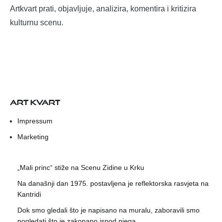
Artkvart prati, objavljuje, analizira, komentira i kritizira
kulturnu scenu.
ART KVART
Impressum
Marketing
„Mali princ“ stiže na Scenu Zidine u Krku
Na današnji dan 1975. postavljena je reflektorska rasvjeta na
Kantridi
Dok smo gledali što je napisano na muralu, zaboravili smo
pogledati što je zakopano ispod njega