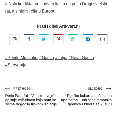
fašističku diktaturu i odveo Italiju na put u Drugi svjetski
rat, a s njom i cijelu Europu.
Prati i dijeli Artkvart.hr
#Benito Mussolini
#Gorica
#Italija
#Nova Gorica
#SLovenija
Navigacija
PRETHODNI
SLJEDEĆI
Doris Pandžić: „Vi niste ovdje”
Riječka kulturna baština na
objava
opisuje začudnost koja nam se
aparatima – održana tematska
svima dogodila tijekom izolacije
sjednica Odbora za kulturu