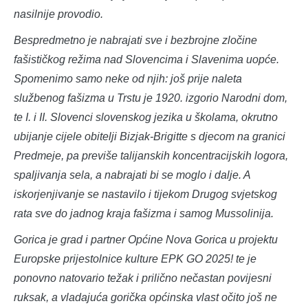
nasilnije provodio.
Bespredmetno je nabrajati sve i bezbrojne zločine
fašističkog režima nad Slovencima i Slavenima uopće.
Spomenimo samo neke od njih: još prije naleta
službenog fašizma u Trstu je 1920. izgorio Narodni dom,
te I. i II. Slovenci slovenskog jezika u školama, okrutno
ubijanje cijele obitelji Bizjak-Brigitte s djecom na granici
Predmeje, pa previše talijanskih koncentracijskih logora,
spaljivanja sela, a nabrajati bi se moglo i dalje. A
iskorjenjivanje se nastavilo i tijekom Drugog svjetskog
rata sve do jadnog kraja fašizma i samog Mussolinija.
Gorica je grad i partner Općine Nova Gorica u projektu
Europske prijestolnice kulture EPK GO 2025! te je
ponovno natovario težak i prilično nečastan povijesni
ruksak, a vladajuća gorička općinska vlast očito još ne