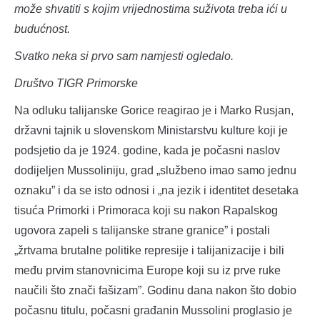
može shvatiti s kojim vrijednostima suživota treba ići u
budućnost.
Svatko neka si prvo sam namjesti ogledalo.
Društvo TIGR Primorske
Na odluku talijanske Gorice reagirao je i Marko Rusjan,
državni tajnik u slovenskom Ministarstvu kulture koji je
podsjetio da je 1924. godine, kada je počasni naslov
dodijeljen Mussoliniju, grad „službeno imao samo jednu
oznaku” i da se isto odnosi i „na jezik i identitet desetaka
tisuća Primorki i Primoraca koji su nakon Rapalskog
ugovora zapeli s talijanske strane granice” i postali
„žrtvama brutalne politike represije i talijanizacije i bili
među prvim stanovnicima Europe koji su iz prve ruke
naučili što znači fašizam”. Godinu dana nakon što dobio
počasnu titulu, počasni građanin Mussolini proglasio je